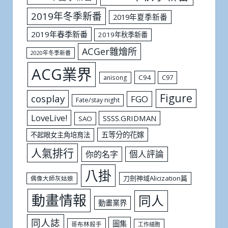
2019年冬季新番
2019年夏季新番
2019年春季新番
2019年秋季新番
ACGer雜燴所
2020年冬季新番
ACG業界
C94
C97
anisong
Figure
cosplay
FGO
Fate/stay night
LoveLive!
SSSS.GRIDMAN
SAO
五等分的花嫁
不起眼女主角培育法
人氣排行
個人評論
你的名字
八掛
刀劍神域Alicization篇
偶像大師灰姑娘
動畫情報
同人
動畫業界
同人誌
圖集
哥布林殺手
工作細胞