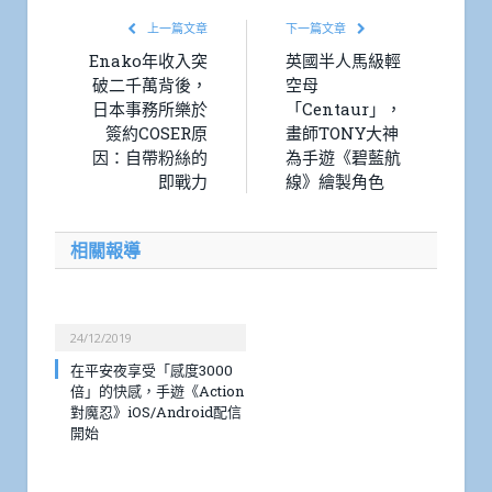
上一篇文章
下一篇文章
Enako年收入突
英國半人馬級輕
破二千萬背後，
空母
日本事務所樂於
「Centaur」，
簽約COSER原
畫師TONY大神
因：自帶粉絲的
為手遊《碧藍航
即戰力
線》繪製角色
相關報導
24/12/2019
在平安夜享受「感度3000
倍」的快感，手遊《Action
對魔忍》iOS/Android配信
開始