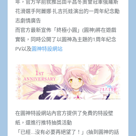
年，官方早前就推出由平昌冬奧會冠軍俄羅斯
花滑選手阿麗娜·扎吉托娃演出的一周年紀念勵
志劇情廣告
而官方最新宣佈「終極小圓」(圓神)將在遊戲
實裝，同時公開了以圓神為主題的1周年紀念
PV以及
圓神特設網站
在圓神特設網站內官方提供了免費的特設壁
紙，還進行推特抽獎活動
「已經…沒有必要再絕望了！」(抽到圓神的話