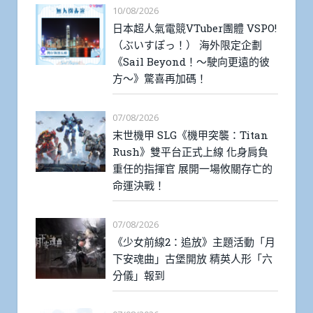
10/08/2026
日本超人氣電競VTuber團體 VSPO!
（ぶいすぽっ！） 海外限定企劃
《Sail Beyond！～駛向更遠的彼
方～》驚喜再加碼！
07/08/2026
末世機甲 SLG《機甲突襲：Titan
Rush》雙平台正式上線 化身肩負
重任的指揮官 展開一場攸關存亡的
命運決戰！
07/08/2026
《少女前線2：追放》主題活動「月
下安魂曲」古堡開放 精英人形「六
分儀」報到