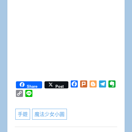
Facebook
Plurk
Blogger
Telegram
Everno
Share
Post
Copy
Line
Link
手遊
魔法少女小圓