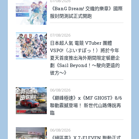
07/08/2026
《BanG Dream! 交織的樂章》國際
服封閉測試正式開跑
07/08/2026
日本超人氣 電競 VTuber 團體
VSPO!（ぶいすぽっ！）將於今年
夏天首度推出海外期間限定餐廳企
劃《Sail Beyond！～駛向更遠的
彼方～》
06/08/2026
《巔峰極速》x《MF GHOST》8/6
聯動震撼登場！ 新世代山路傳說再
臨
06/08/2026
《絕區零》X 7-ELEVEN 聯動正式