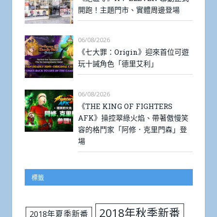
開跑！主題門市、實體周邊登場
06/08/2026
《七大罪：Origin》迎來首位可遊
玩十誡角色「德里艾利」
06/08/2026
《THE KING OF FIGHTERS
AFK》操控翠綠火焰、帶著傲慢笑
容的格鬥家「阿修．克里門森」登
場
標籤
2018年秋季新番
2018年夏季新番