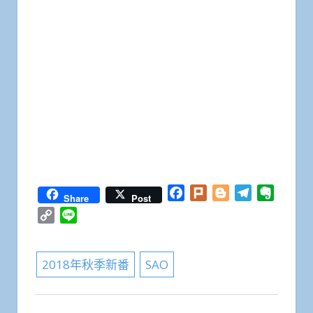
Facebook
Plurk
Blogger
Telegram
Everno
Share
Post
Copy
Line
Link
2018年秋季新番
SAO