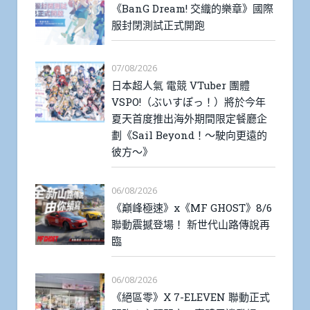
《BanG Dream! 交織的樂章》國際
服封閉測試正式開跑
07/08/2026
日本超人氣 電競 VTuber 團體
VSPO!（ぶいすぽっ！）將於今年
夏天首度推出海外期間限定餐廳企
劃《Sail Beyond！～駛向更遠的
彼方～》
06/08/2026
《巔峰極速》x《MF GHOST》8/6
聯動震撼登場！ 新世代山路傳說再
臨
06/08/2026
《絕區零》X 7-ELEVEN 聯動正式