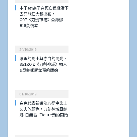
本子er|為了在死亡遊戲活下
去只能任大叔擺布，
C97《刀劍神域》亞絲娜
R18劇情本
24/10/2019
漆黑的劍士與赤白的閃光，
SEIKO x《刀劍神域》桐人
&亞絲娜腕錶預約開始
01/10/2019
白色代表新娘決心從今染上
丈夫的顏色，刀劍神域亞絲
娜-白無垢- Figure預約開始