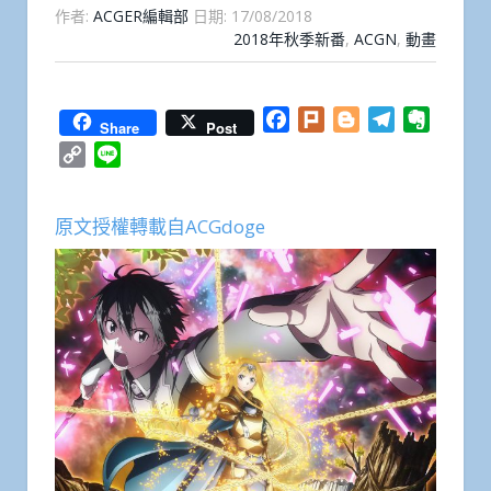
作者:
ACGER編輯部
日期:
17/08/2018
2018年秋季新番
,
ACGN
,
動畫
Facebook
Plurk
Blogger
Telegram
Everno
Share
Post
Copy
Line
Link
原文授權轉載自ACGdoge