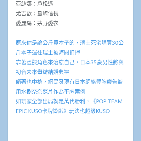
亞絲娜：戶松遙
尤吉歐：島崎信長
愛麗絲：茅野愛衣
原來你是論公斤買本子的，瑞士死宅購買30公
斤本子運往瑞士被海關扣押
靠著虛擬角色來治愈自己，日本35歲男性將與
初音未來舉辦結婚典禮
躺著也中槍，網民發現有日本網絡豐胸廣告盜
用水樹奈奈照片作為平胸案例
如玩家全部出局就是萬代勝利，《POP TEAM
EPIC KUSO卡牌遊戲》玩法也超級KUSO