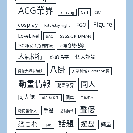
ACG業界
C94
C97
anisong
Figure
cosplay
FGO
Fate/stay night
LoveLive!
SSSS.GRIDMAN
SAO
五等分的花嫁
不起眼女主角培育法
人氣排行
個人評論
你的名字
八掛
刀劍神域Alicization篇
偶像大師灰姑娘
動畫情報
同人
動畫業界
同人誌
圖集
哥布林殺手
工作細胞
聲優
手遊
戀與製作人
活動情報
話題
遊戲
艦これ
銷量
訃報