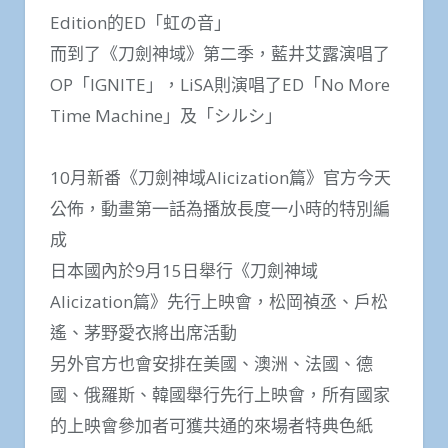
Edition的ED「虹の音」
而到了《刀劍神域》第二季，藍井艾露演唱了
OP「IGNITE」，LiSA則演唱了ED「No More
Time Machine」及「シルシ」
10月新番《刀劍神域Alicization篇》官方今天
公佈，動畫第一話為播放長度一小時的特別編
成
日本國內於9月15日舉行《刀劍神域
Alicization篇》先行上映會，松岡禎丞、戶松
遙、茅野愛衣將出席活動
另外官方也會安排在美國、澳洲、法國、德
國、俄羅斯、韓國舉行先行上映會，所有國家
的上映會參加者可獲共通的來場者特典色紙