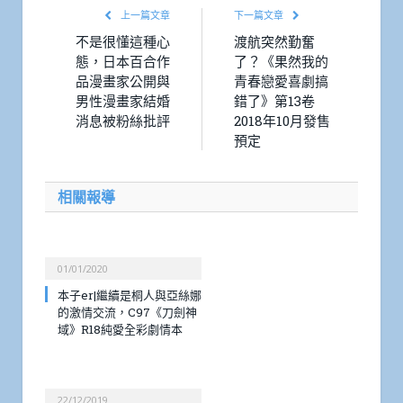
上一篇文章
下一篇文章
不是很懂這種心
渡航突然勤奮
態，日本百合作
了？《果然我的
品漫畫家公開與
青春戀愛喜劇搞
男性漫畫家結婚
錯了》第13卷
消息被粉絲批評
2018年10月發售
預定
相關報導
01/01/2020
本子er|繼續是桐人與亞絲娜
的激情交流，C97《刀劍神
域》R18純愛全彩劇情本
22/12/2019