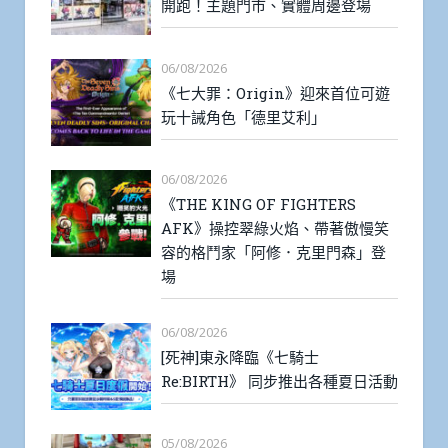
開跑！主題門市、實體周邊登場
06/08/2026
《七大罪：Origin》迎來首位可遊
玩十誡角色「德里艾利」
06/08/2026
《THE KING OF FIGHTERS
AFK》操控翠綠火焰、帶著傲慢笑
容的格鬥家「阿修．克里門森」登
場
06/08/2026
[死神]東永降臨《七騎士
Re:BIRTH》 同步推出各種夏日活動
05/08/2026