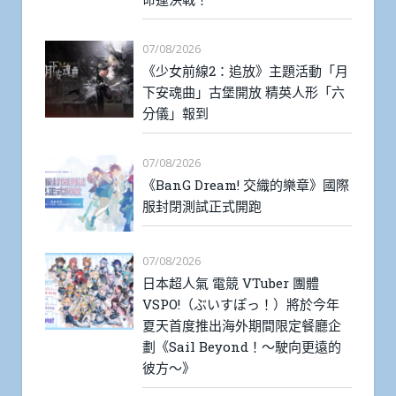
07/08/2026
《少女前線2：追放》主題活動「月
下安魂曲」古堡開放 精英人形「六
分儀」報到
07/08/2026
《BanG Dream! 交織的樂章》國際
服封閉測試正式開跑
07/08/2026
日本超人氣 電競 VTuber 團體
VSPO!（ぶいすぽっ！）將於今年
夏天首度推出海外期間限定餐廳企
劃《Sail Beyond！～駛向更遠的
彼方～》