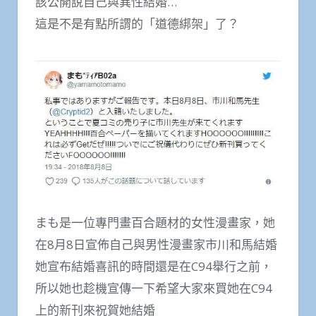
該公開說自己與異性結婚…
這是不是有點所謂的「道德綁架」了？
まも是一位專門畫百合題材的女性漫畫家，她
在8月8日宣佈自己與男性漫畫家市川和馬結婚
她宣布結婚喜訊的時間還是在C94舉行之前，
所以她也趁機宣傳一下希望大家來買她在C94
上的新刊來祝賀她結婚