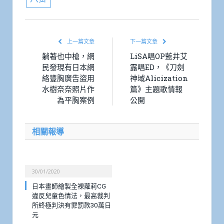
上一篇文章
下一篇文章
躺著也中槍，網
LiSA唱OP藍井艾
民發現有日本網
露唱ED，《刀劍
絡豐胸廣告盜用
神域Alicization
水樹奈奈照片作
篇》主題歌情報
為平胸案例
公開
相關報導
30/01/2020
日本畫師繪製全裸蘿莉CG
違反兒童色情法，最高裁判
所終極判決有罪罰款30萬日
元