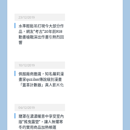
23/12/2019
水準輕鬆吊打現今大部分作
品，網友”考古”20年前R18
動畫槍戰演出作畫引熱烈回
響
10/12/2019
佩服廠商膽識，知名蘿莉漫
畫家quzilax傳說級別漫畫
「蓋革計數器」真人影片化
06/12/2019
籠罩在濃濃暖意中享受室內
版”搖曳露營”，讓人無懼寒
冬的實用商品加熱帳篷