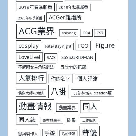
2019年春季新番
2019年秋季新番
ACGer雜燴所
2020年冬季新番
ACG業界
C94
C97
anisong
Figure
cosplay
FGO
Fate/stay night
LoveLive!
SSSS.GRIDMAN
SAO
五等分的花嫁
不起眼女主角培育法
人氣排行
個人評論
你的名字
八掛
刀劍神域Alicization篇
偶像大師灰姑娘
動畫情報
同人
動畫業界
同人誌
圖集
哥布林殺手
工作細胞
聲優
手遊
戀與製作人
活動情報