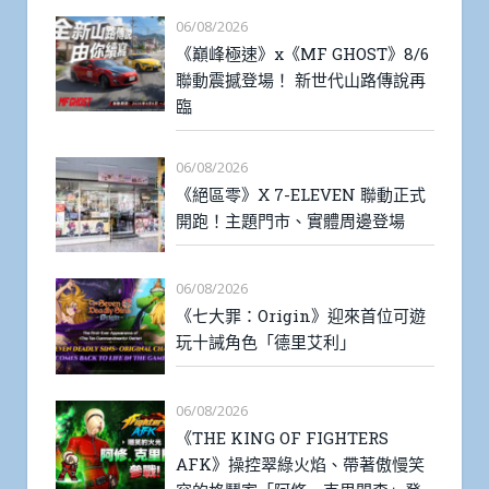
06/08/2026
《巔峰極速》x《MF GHOST》8/6
聯動震撼登場！ 新世代山路傳說再
臨
06/08/2026
《絕區零》X 7-ELEVEN 聯動正式
開跑！主題門市、實體周邊登場
06/08/2026
《七大罪：Origin》迎來首位可遊
玩十誡角色「德里艾利」
06/08/2026
《THE KING OF FIGHTERS
AFK》操控翠綠火焰、帶著傲慢笑