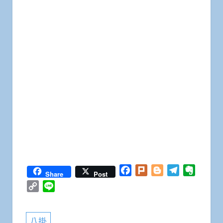
Facebook
Plurk
Blogger
Telegram
Everno
Share
Post
Copy
Line
Link
八掛