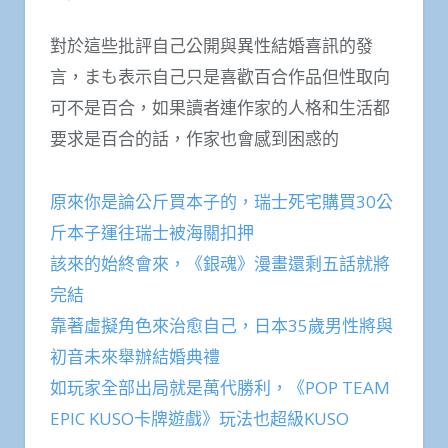
對於這些批評自己公開與異性結婚喜訊的發
言，まも表示自己只是喜歡百合作品但性取向
可不是百合，如果讀者連作家的人格和生活都
要求是百合的話，作家也會感到困惑的
原來你是論公斤買本子的，瑞士死宅購買30公
斤本子運往瑞士被海關扣押
該來的始終會來，《銀魂》漫畫還剩五話就將
完結
靠著虛擬角色來治愈自己，日本35歲男性將與
初音未來舉辦結婚典禮
如玩家全部出局就是萬代勝利，《POP TEAM
EPIC KUSO卡牌遊戲》玩法也超級KUSO