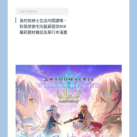
24/11/2019
真的有紳士在店內閱讀嗎，
秋葉原御宅向髮廊提供R18
蘿莉題材雜誌及單行本漫畫