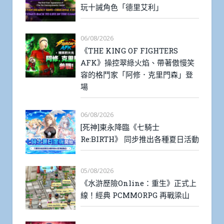
玩十誡角色「德里艾利」
06/08/2026
《THE KING OF FIGHTERS
AFK》操控翠綠火焰、帶著傲慢笑
容的格鬥家「阿修．克里門森」登
場
06/08/2026
[死神]東永降臨《七騎士
Re:BIRTH》 同步推出各種夏日活動
05/08/2026
《水滸歷險Online：重生》正式上
線！經典 PCMMORPG 再戰梁山