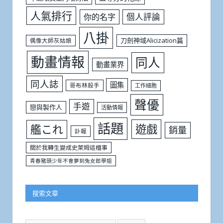
人氣排行
個人評論
你的名字
八掛
刀劍神域Alicization篇
偶像大師灰姑娘
動畫情報
同人
動畫業界
同人誌
圖集
哥布林殺手
工作細胞
聲優
手遊
戀與製作人
活動情報
話題
遊戲
艦これ
銷量
訃報
關於我轉生變成史萊姆這檔事
青春豬頭少年不會夢到兔女郎學姐
搜索文章