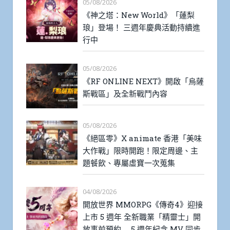
05/08/2026
《神之塔：New World》「蓮梨
琅」登場！ 三週年慶典活動持續進
行中
05/08/2026
《RF ONLINE NEXT》開啟「烏薩
斯戰區」及全新戰鬥內容
05/08/2026
《絕區零》X animate 香港「美味
大作戰」限時開跑！限定周邊、主
題餐飲、專屬虛寶一次蒐集
04/08/2026
開放世界 MMORPG《傳奇4》迎接
上市 5 週年 全新職業「精靈士」開
放事前預約 5 週年紀念 MV 同步