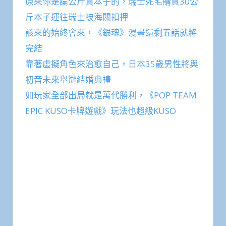
原來你是論公斤買本子的，瑞士死宅購買30公
斤本子運往瑞士被海關扣押
該來的始終會來，《銀魂》漫畫還剩五話就將
完結
靠著虛擬角色來治愈自己，日本35歲男性將與
初音未來舉辦結婚典禮
如玩家全部出局就是萬代勝利，《POP TEAM
EPIC KUSO卡牌遊戲》玩法也超級KUSO