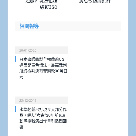
遊戲》玩法也超
消息被粉絲批評
級KUSO
相關報導
30/01/2020
日本畫師繪製全裸蘿莉CG
違反兒童色情法，最高裁判
所終極判決有罪罰款30萬日
元
23/12/2019
水準輕鬆吊打現今大部分作
品，網友”考古”20年前R18
動畫槍戰演出作畫引熱烈回
響