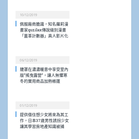
10/12/2019
佩服廠商膽識，知名蘿莉漫
畫家quzilax傳說級別漫畫
「蓋革計數器」真人影片化
06/12/2019
籠罩在濃濃暖意中享受室內
版”搖曳露營”，讓人無懼寒
冬的實用商品加熱帳篷
01/12/2019
提供借住想少女將來為其工
作，日本37歲男性誘拐少女
讓其學習房地產知識被捕