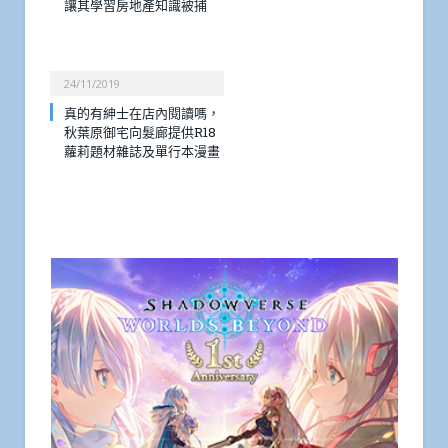
讓其學習房地產知識被捕
24/11/2019
真的有紳士在店內閱讀嗎，
秋葉原御宅向髮廊提供R18
蘿莉題材雜誌及單行本漫畫