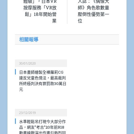
體驗」，日本VR
人誌：《偶像大
按摩服務「VR放
師》角色歌數量
鬆」18年開始營
壓倒性優勢第一
業
位
相關報導
30/01/2020
日本畫師繪製全裸蘿莉CG
違反兒童色情法，最高裁判
所終極判決有罪罰款30萬日
元
23/12/2019
水準輕鬆吊打現今大部分作
品，網友”考古”20年前R18
動畫槍戰演出作畫引熱烈回