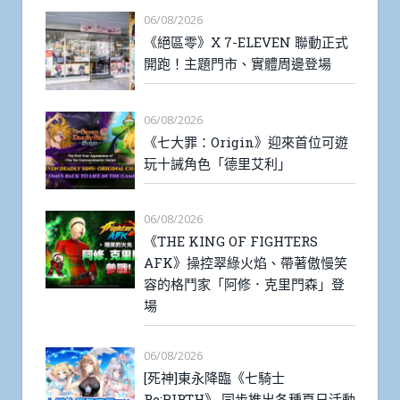
06/08/2026
《絕區零》X 7-ELEVEN 聯動正式
開跑！主題門市、實體周邊登場
06/08/2026
《七大罪：Origin》迎來首位可遊
玩十誡角色「德里艾利」
06/08/2026
《THE KING OF FIGHTERS
AFK》操控翠綠火焰、帶著傲慢笑
容的格鬥家「阿修．克里門森」登
場
06/08/2026
[死神]東永降臨《七騎士
Re:BIRTH》 同步推出各種夏日活動