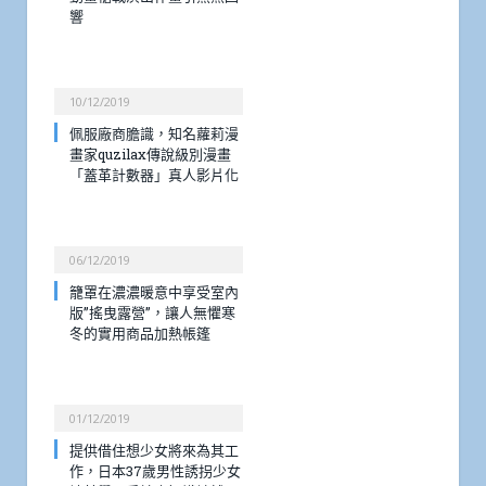
響
10/12/2019
佩服廠商膽識，知名蘿莉漫
畫家quzilax傳說級別漫畫
「蓋革計數器」真人影片化
06/12/2019
籠罩在濃濃暖意中享受室內
版”搖曳露營”，讓人無懼寒
冬的實用商品加熱帳篷
01/12/2019
提供借住想少女將來為其工
作，日本37歲男性誘拐少女