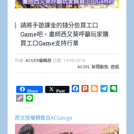
請將手遊課金的錢分些買工口
Game吧，畫師西又葵呼籲玩家購
買工口Game支持行業
作者:
ACGER編輯部
日期:
14/08/2018
ACGN
,
新聞動態
,
遊戲
Facebook
Plurk
Blogger
Telegram
Everno
Share
Post
Copy
Line
Link
原文授權轉載自ACGdoge