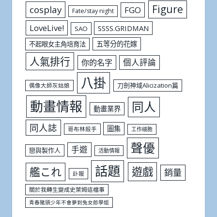
Figure
cosplay
FGO
Fate/stay night
LoveLive!
SSSS.GRIDMAN
SAO
五等分的花嫁
不起眼女主角培育法
人氣排行
個人評論
你的名字
八掛
刀劍神域Alicization篇
偶像大師灰姑娘
動畫情報
同人
動畫業界
同人誌
圖集
哥布林殺手
工作細胞
聲優
手遊
戀與製作人
活動情報
話題
遊戲
艦これ
銷量
訃報
關於我轉生變成史萊姆這檔事
青春豬頭少年不會夢到兔女郎學姐