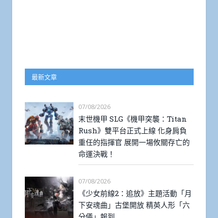
最新文章
07/08/2026
末世機甲 SLG《機甲突襲：Titan
Rush》雙平台正式上線 化身肩負
重任的指揮官 展開一場攸關存亡的
命運決戰！
07/08/2026
《少女前線2：追放》主題活動「月
下安魂曲」古堡開放 精英人形「六
分儀」報到