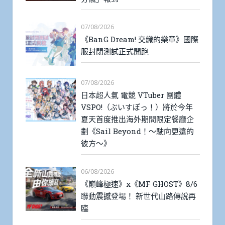
07/08/2026
《BanG Dream! 交織的樂章》國際
服封閉測試正式開跑
07/08/2026
日本超人氣 電競 VTuber 團體
VSPO!（ぶいすぽっ！）將於今年
夏天首度推出海外期間限定餐廳企
劃《Sail Beyond！～駛向更遠的
彼方～》
06/08/2026
《巔峰極速》x《MF GHOST》8/6
聯動震撼登場！ 新世代山路傳說再
臨