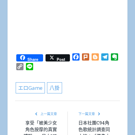
Facebook
Plurk
Blogger
Telegram
Everno
Share
Post
Copy
Line
Link
エロGame
八掛
上一篇文章
下一篇文章
享受「被美少女
日本社團C94角
角色按摩的真實
色歌統計調查同