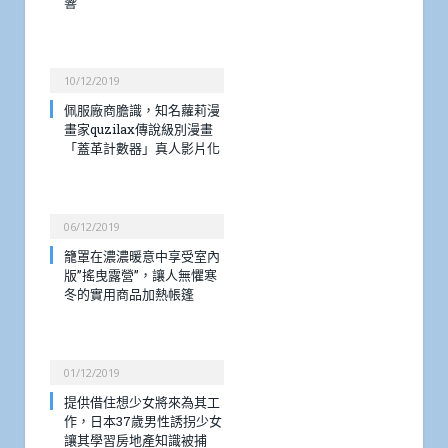
響
10/12/2019
佩服廠商膽識，知名蘿莉漫
畫家quzilax傳說級別漫畫
「蓋革計數器」真人影片化
06/12/2019
籠罩在濃濃暖意中享受室內
版”搖曳露營”，讓人無懼寒
冬的實用商品加熱帳篷
01/12/2019
提供借住想少女將來為其工
作，日本37歲男性誘拐少女
讓其學習房地產知識被捕