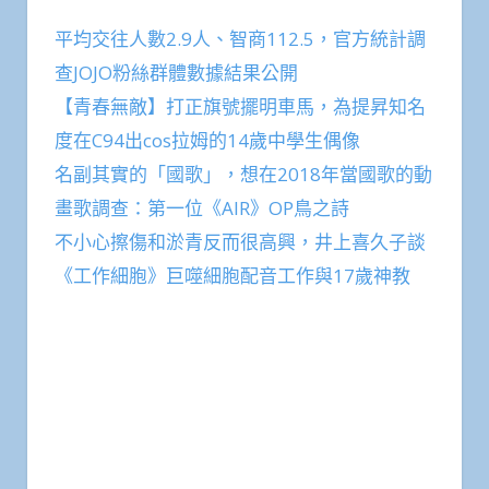
平均交往人數2.9人、智商112.5，官方統計調
查JOJO粉絲群體數據結果公開
【青春無敵】打正旗號擺明車馬，為提昇知名
度在C94出cos拉姆的14歲中學生偶像
名副其實的「國歌」，想在2018年當國歌的動
畫歌調查：第一位《AIR》OP鳥之詩
不小心擦傷和淤青反而很高興，井上喜久子談
《工作細胞》巨噬細胞配音工作與17歲神教