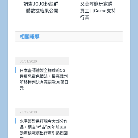
調查JOJO粉絲群
又葵呼籲玩家購
體數據結果公開
買工口Game支持
行業
相關報導
30/01/2020
日本畫師繪製全裸蘿莉CG
違反兒童色情法，最高裁判
所終極判決有罪罰款30萬日
元
23/12/2019
水準輕鬆吊打現今大部分作
品，網友”考古”20年前R18
動畫槍戰演出作畫引熱烈回