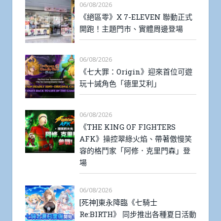
06/08/2026
《絕區零》X 7-ELEVEN 聯動正式
開跑！主題門市、實體周邊登場
06/08/2026
《七大罪：Origin》迎來首位可遊
玩十誡角色「德里艾利」
06/08/2026
《THE KING OF FIGHTERS
AFK》操控翠綠火焰、帶著傲慢笑
容的格鬥家「阿修．克里門森」登
場
06/08/2026
[死神]東永降臨《七騎士
Re:BIRTH》 同步推出各種夏日活動