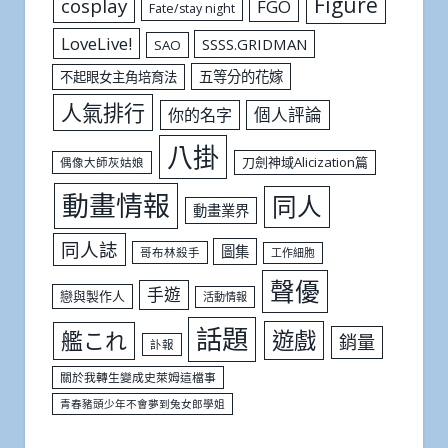
Figure
cosplay
FGO
Fate/stay night
LoveLive!
SSSS.GRIDMAN
SAO
五等分的花嫁
不起眼女主角培育法
人氣排行
個人評論
你的名字
八掛
刀劍神域Alicization篇
偶像大師灰姑娘
動畫情報
同人
動畫業界
同人誌
圖集
哥布林殺手
工作細胞
聲優
手遊
戀與製作人
活動情報
話題
遊戲
艦これ
銷量
訃報
關於我轉生變成史萊姆這檔事
青春豬頭少年不會夢到兔女郎學姐