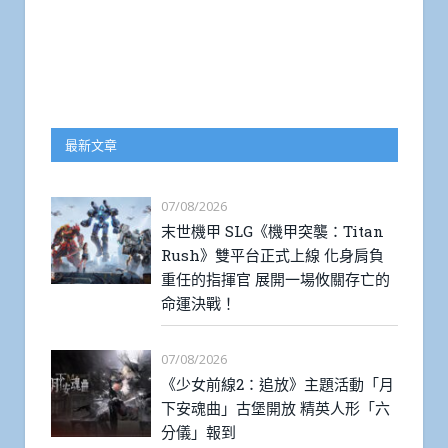
最新文章
07/08/2026
末世機甲 SLG《機甲突襲：Titan
Rush》雙平台正式上線 化身肩負
重任的指揮官 展開一場攸關存亡的
命運決戰！
07/08/2026
《少女前線2：追放》主題活動「月
下安魂曲」古堡開放 精英人形「六
分儀」報到