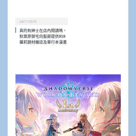
24/11/2019
真的有紳士在店內閱讀嗎，
秋葉原御宅向髮廊提供R18
蘿莉題材雜誌及單行本漫畫