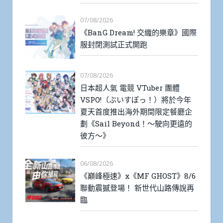
07/08/2026
《BanG Dream! 交織的樂章》國際
服封閉測試正式開跑
07/08/2026
日本超人氣 電競 VTuber 團體
VSPO!（ぶいすぽっ！）將於今年
夏天首度推出海外期間限定餐廳企
劃《Sail Beyond！～駛向更遠的
彼方～》
06/08/2026
《巔峰極速》x《MF GHOST》8/6
聯動震撼登場！ 新世代山路傳說再
臨