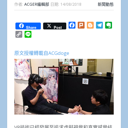
作者:
ACGER編輯部
日期:
14/08/2018
新聞動態
Facebook
Plurk
Blogger
Telegram
Everno
Share
Post
Copy
Line
Link
原文授權轉載自ACGdoge
VR技術已經發展至追求虛擬視覺和真實感覺結