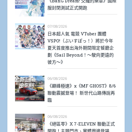
《BanG Dream! 交織的樂章》國際
服封閉測試正式開跑
07/08/2026
日本超人氣 電競 VTuber 團體
VSPO!（ぶいすぽっ！）將於今年
夏天首度推出海外期間限定餐廳企
劃《Sail Beyond！～駛向更遠的
彼方～》
06/08/2026
《巔峰極速》x《MF GHOST》8/6
聯動震撼登場！ 新世代山路傳說再
臨
06/08/2026
《絕區零》X 7-ELEVEN 聯動正式
開跑！主題門市、實體周邊登場