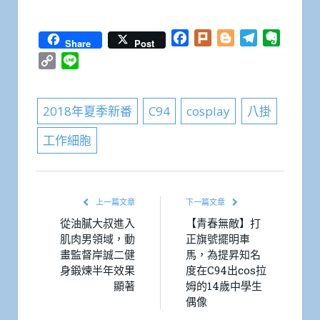
Facebook
Plurk
Blogger
Telegram
Everno
Share
Post
Copy
Line
Link
2018年夏季新番
C94
cosplay
八掛
工作細胞
上一篇文章
下一篇文章
從油膩大叔進入
【青春無敵】打
肌肉男領域，動
正旗號擺明車
畫監督岸誠二健
馬，為提昇知名
身鍛煉半年效果
度在C94出cos拉
顯著
姆的14歲中學生
偶像