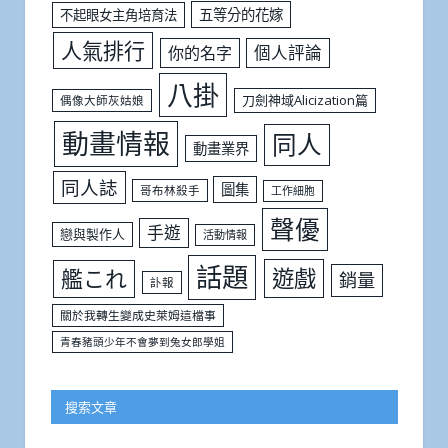
五等分的花嫁
不起眼女主角培育法
人氣排行
個人評論
你的名字
八掛
刀劍神域Alicization篇
偶像大師灰姑娘
動畫情報
同人
動畫業界
同人誌
圖集
哥布林殺手
工作細胞
聲優
手遊
戀與製作人
活動情報
話題
遊戲
艦これ
銷量
訃報
關於我轉生變成史萊姆這檔事
青春豬頭少年不會夢到兔女郎學姐
搜索文章