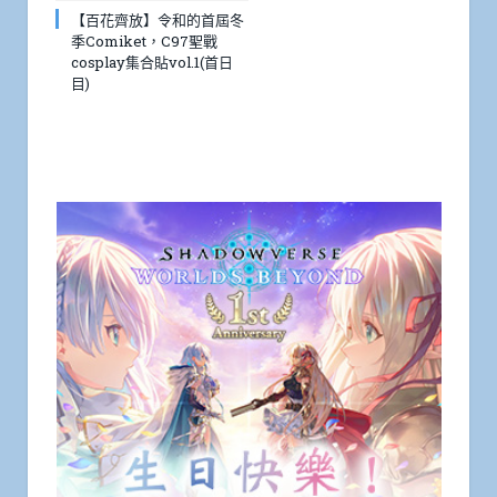
【百花齊放】令和的首屆冬
季Comiket，C97聖戰
cosplay集合貼vol.1(首日
目)