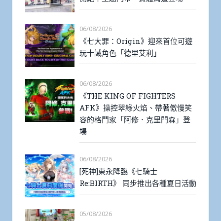
06/08/2026
《七大罪：Origin》迎來首位可遊
玩十誡角色「德里艾利」
06/08/2026
《THE KING OF FIGHTERS
AFK》操控翠綠火焰、帶著傲慢笑
容的格鬥家「阿修．克里門森」登
場
06/08/2026
[死神]東永降臨《七騎士
Re:BIRTH》 同步推出各種夏日活動
05/08/2026