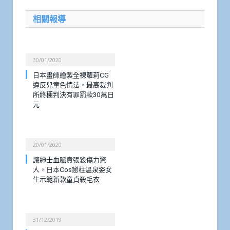
相關報導
30/01/2020
日本畫師繪製全裸蘿莉CG
違反兒童色情法，最高裁判
所終極判決有罪罰款30萬日
元
20/01/2020
讓紳士血脈賁張殺傷力驚
人，日本Cos戀柱溫泉姿女
生示範新款童貞殺毛衣
31/12/2019