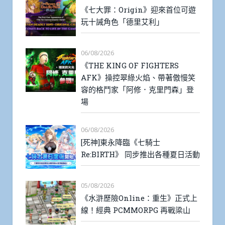
《七大罪：Origin》迎來首位可遊
玩十誡角色「德里艾利」
06/08/2026
《THE KING OF FIGHTERS
AFK》操控翠綠火焰、帶著傲慢笑
容的格鬥家「阿修．克里門森」登
場
06/08/2026
[死神]東永降臨《七騎士
Re:BIRTH》 同步推出各種夏日活動
05/08/2026
《水滸歷險Online：重生》正式上
線！經典 PCMMORPG 再戰梁山