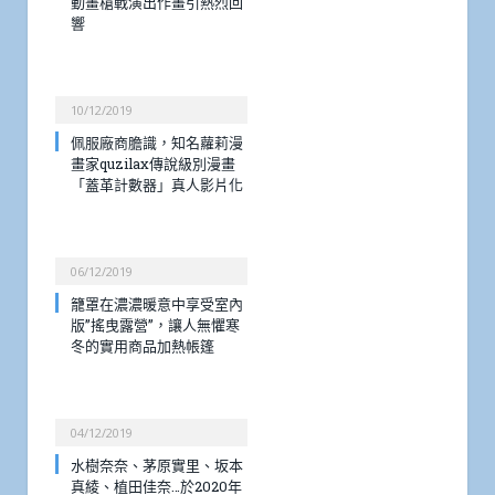
動畫槍戰演出作畫引熱烈回
響
10/12/2019
佩服廠商膽識，知名蘿莉漫
畫家quzilax傳說級別漫畫
「蓋革計數器」真人影片化
06/12/2019
籠罩在濃濃暖意中享受室內
版”搖曳露營”，讓人無懼寒
冬的實用商品加熱帳篷
04/12/2019
水樹奈奈、茅原實里、坂本
真綾、植田佳奈…於2020年