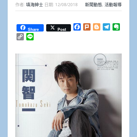
作者:
填海紳士
日期:
12/08/2018
新聞動態
,
活動報導
Facebook
Plurk
Blogger
Telegram
Everno
Share
Post
Copy
Line
Link