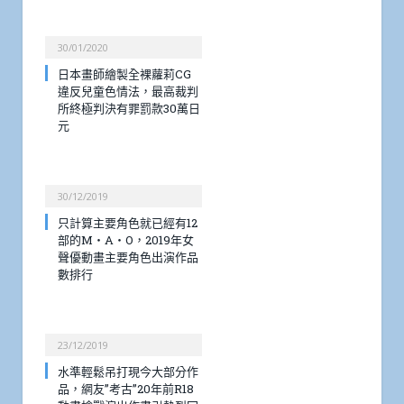
30/01/2020
日本畫師繪製全裸蘿莉CG
違反兒童色情法，最高裁判
所終極判決有罪罰款30萬日
元
30/12/2019
只計算主要角色就已經有12
部的M・A・O，2019年女
聲優動畫主要角色出演作品
數排行
23/12/2019
水準輕鬆吊打現今大部分作
品，網友”考古”20年前R18