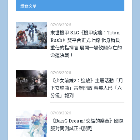
最新文章
07/08/2026
末世機甲 SLG《機甲突襲：Titan
Rush》雙平台正式上線 化身肩負
重任的指揮官 展開一場攸關存亡的
命運決戰！
07/08/2026
《少女前線2：追放》主題活動「月
下安魂曲」古堡開放 精英人形「六
分儀」報到
07/08/2026
《BanG Dream! 交織的樂章》國際
服封閉測試正式開跑