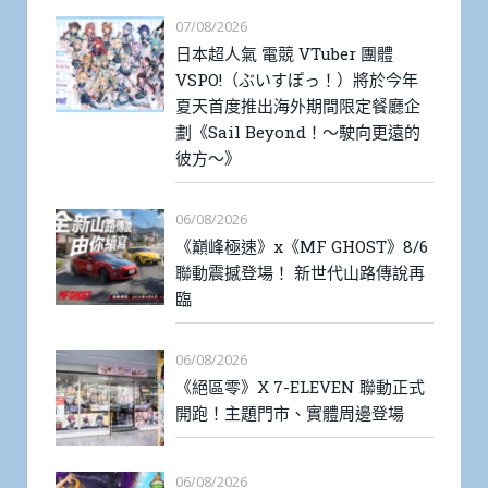
07/08/2026
日本超人氣 電競 VTuber 團體
VSPO!（ぶいすぽっ！）將於今年
夏天首度推出海外期間限定餐廳企
劃《Sail Beyond！～駛向更遠的
彼方～》
06/08/2026
《巔峰極速》x《MF GHOST》8/6
聯動震撼登場！ 新世代山路傳說再
臨
06/08/2026
《絕區零》X 7-ELEVEN 聯動正式
開跑！主題門市、實體周邊登場
06/08/2026