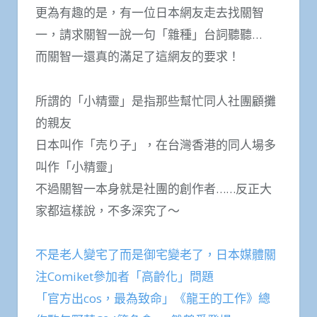
更為有趣的是，有一位日本網友走去找關智
一，請求關智一說一句「雜種」台詞聽聽…
而關智一還真的滿足了這網友的要求！
所謂的「小精靈」是指那些幫忙同人社團顧攤
的親友
日本叫作「売り子」，在台灣香港的同人場多
叫作「小精靈」
不過關智一本身就是社團的創作者……反正大
家都這樣說，不多深究了～
不是老人變宅了而是御宅變老了，日本媒體關
注Comiket參加者「高齡化」問題
「官方出cos，最為致命」《龍王的工作》總