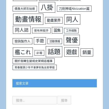
八掛
刀劍神域Alicization篇
偶像大師灰姑娘
動畫情報
同人
動畫業界
同人誌
圖集
哥布林殺手
工作細胞
聲優
手遊
戀與製作人
活動情報
話題
遊戲
艦これ
銷量
訃報
關於我轉生變成史萊姆這檔事
青春豬頭少年不會夢到兔女郎學姐
搜索文章