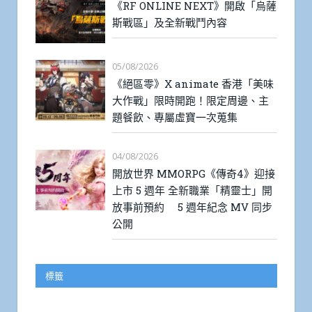
《RF ONLINE NEXT》開啟「烏薩
斯戰區」及全新戰鬥內容
05/08/2026
《絕區零》X animate 香港「美味
大作戰」限時開跑！限定周邊、主
題餐飲、專屬虛寶一次蒐集
04/08/2026
開放世界 MMORPG《傳奇4》迎接
上市 5 週年 全新職業「精靈士」開
放事前預約 5 週年紀念 MV 同步
公開
標籤