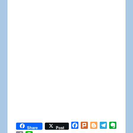
Facebook
Plurk
Blogger
Telegram
Everno
Share
Post