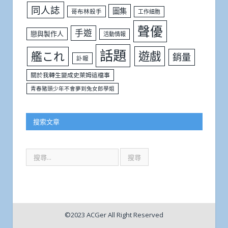
同人誌
圖集
哥布林殺手
工作細胞
聲優
手遊
戀與製作人
活動情報
話題
遊戲
艦これ
銷量
訃報
關於我轉生變成史萊姆這檔事
青春豬頭少年不會夢到兔女郎學姐
搜索文章
©2023 ACGer All Right Reserved