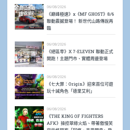
06/08/2026
《巔峰極速》x《MF GHOST》8/6
聯動震撼登場！ 新世代山路傳說再
臨
06/08/2026
《絕區零》X 7-ELEVEN 聯動正式
開跑！主題門市、實體周邊登場
06/08/2026
《七大罪：Origin》迎來首位可遊
玩十誡角色「德里艾利」
06/08/2026
《THE KING OF FIGHTERS
AFK》操控翠綠火焰、帶著傲慢笑
容的格鬥家「阿修．克里門森」登