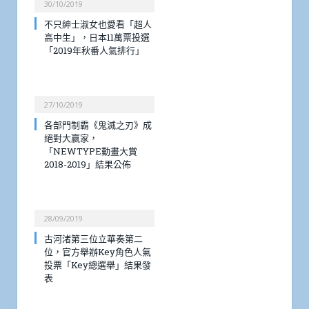
30/10/2019
不只紳士淑女也愛看「超人
高中生」，日本11萬票投選
「2019年秋番人氣排行」
27/10/2019
各部門制霸《鬼滅之刃》成
絕對大嬴家，
「NEWTYPE動畫大賞
2018-2019」結果公佈
28/09/2019
古河渚第三位立華奏第二
位，官方舉辦Key角色人氣
投票「Key總選舉」結果發
表