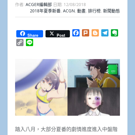
作者:
ACGER編輯部
日期:
12/08/2018
2018年夏季新番
,
ACGN
,
動畫
,
排行榜
,
新聞動態
Facebook
Plurk
Blogger
Telegram
Everno
Share
Post
Copy
Line
Link
踏入八月，大部分夏番的劇情進度進入中盤階