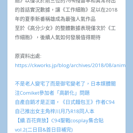
胞》以僅次於前三位的76%殘留率和異常特出
的首話實況數據，讓《工作細胞》足以在2018
年的夏季新番稱雄成為最強人氣作品
至於《高分少女》的整體數據表現僅次於《工
作細胞》，後續人氣如何發展值得期待
原資料出處:
https://ckworks.jp/blog/archives/2018/08/anim
不是老人變宅了而是御宅變老了，日本媒體關
注Comiket參加者「高齡化」問題
自產自銷才是正道，《日式麵包王》作者C94
自己推出女主角梓川月乃R18同人本
【續.百花齊放】C94聖戰cosplay集合貼
vol.2(二日目&首日目補完)