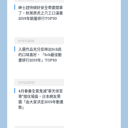
紳士趕快綁好安全帶要開車
了，秋葉原虎之穴工口漫畫
2019年銷量排行TOP30
01/01/2020
入選作品充分反映出5ch民
的口味喜好，「5ch最佳動
畫排行2019年」TOP50
27/12/2019
4月春番全靠鬼滅”單天保至
尊”撐住場面，日本網友票
選「由大家決定2019年動畫
歌」