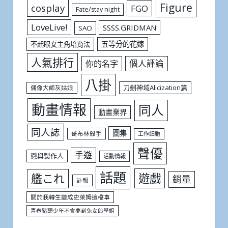
Figure
cosplay
FGO
Fate/stay night
LoveLive!
SSSS.GRIDMAN
SAO
五等分的花嫁
不起眼女主角培育法
人氣排行
個人評論
你的名字
八掛
刀劍神域Alicization篇
偶像大師灰姑娘
動畫情報
同人
動畫業界
同人誌
圖集
哥布林殺手
工作細胞
聲優
手遊
戀與製作人
活動情報
話題
遊戲
艦これ
銷量
訃報
關於我轉生變成史萊姆這檔事
青春豬頭少年不會夢到兔女郎學姐