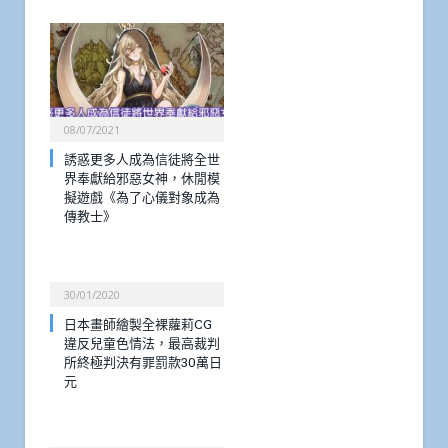
08/07/2021
誘惑更多人成為信徒將全世
界奉獻給邪惡女神，休閒模
擬遊戲《為了心儀對象成為
傳教士》
30/01/2020
日本畫師繪製全裸蘿莉CG
違反兒童色情法，最高裁判
所終極判決有罪罰款30萬日
元