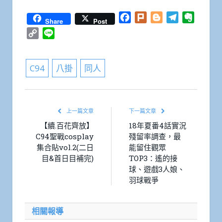
Facebook
Plurk
Blogger
Telegram
Everno
Share
Post
Copy
Line
Link
C94
八掛
同人
上一篇文章
下一篇文章
【續.百花齊放】
18年夏番4話實況
C94聖戰cosplay
殘留率調查，最
集合貼vol.2(二日
能留住觀眾
目&首日目補完)
TOP3：遙的接
球、遊戲3人娘、
羽球戰爭
相關報導