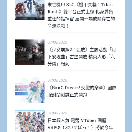
末世機甲 SLG《機甲突襲：Titan
Rush》雙平台正式上線 化身肩負
重任的指揮官 展開一場攸關存亡的
命運決戰！
07/08/2026
《少女前線2：追放》主題活動「月
下安魂曲」古堡開放 精英人形「六
分儀」報到
07/08/2026
《BanG Dream! 交織的樂章》國際
服封閉測試正式開跑
07/08/2026
日本超人氣 電競 VTuber 團體
VSPO!（ぶいすぽっ！）將於今年