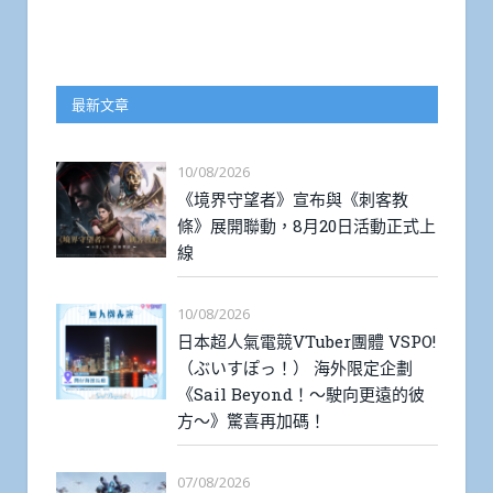
最新文章
10/08/2026
《境界守望者》宣布與《刺客教
條》展開聯動，8月20日活動正式上
線
10/08/2026
日本超人氣電競VTuber團體 VSPO!
（ぶいすぽっ！） 海外限定企劃
《Sail Beyond！～駛向更遠的彼
方～》驚喜再加碼！
07/08/2026