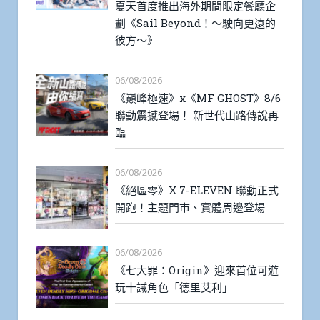
夏天首度推出海外期間限定餐廳企
劃《Sail Beyond！～駛向更遠的
彼方～》
06/08/2026
《巔峰極速》x《MF GHOST》8/6
聯動震撼登場！ 新世代山路傳說再
臨
06/08/2026
《絕區零》X 7-ELEVEN 聯動正式
開跑！主題門市、實體周邊登場
06/08/2026
《七大罪：Origin》迎來首位可遊
玩十誡角色「德里艾利」