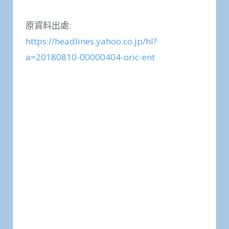
原資料出處:
https://headlines.yahoo.co.jp/hl?
a=20180810-00000404-oric-ent