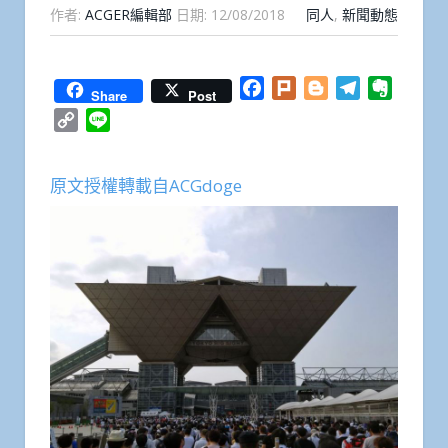
作者:
ACGER編輯部
日期:
12/08/2018
同人
,
新聞動態
Facebook
Plurk
Blogger
Telegram
Everno
Share
Post
Copy
Line
Link
原文授權轉載自ACGdoge