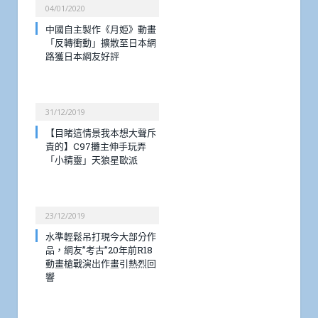
04/01/2020
中國自主製作《月姫》動畫
「反轉衝動」擴散至日本網
路獲日本網友好評
31/12/2019
【目睹這情景我本想大聲斥
責的】C97攤主伸手玩弄
「小精靈」天狼星歐派
23/12/2019
水準輕鬆吊打現今大部分作
品，網友”考古”20年前R18
動畫槍戰演出作畫引熱烈回
響