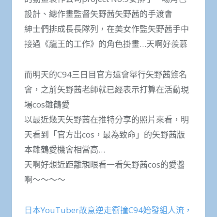
設計、總作畫監督矢野茜矢野茜的手渡會
紳士們排成長長隊列，在美女作監矢野茜手中
接過《龍王的工作》的角色掛畫…天啊好羨慕
而明天的C94三日目官方還會舉行矢野茜簽名
會，之前矢野茜老師就已經表示打算在活動現
場cos雛鶴愛
以最近幾天矢野茜在推特分享的照片來看，明
天看到「官方出cos，最為致命」的矢野茜版
本雛鶴愛機會相當高…
天啊好想近距離親眼看一看矢野茜cos的愛醬
啊～～～～
日本YouTuber故意逆走衝撞C94始發組人流，