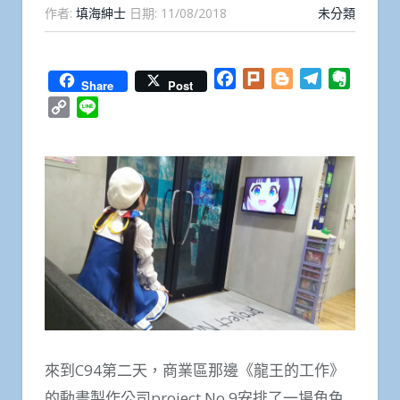
作者:
填海紳士
日期:
11/08/2018
未分類
Facebook
Plurk
Blogger
Telegram
Everno
Share
Post
Copy
Line
Link
來到C94第二天，商業區那邊《龍王的工作》
的動畫製作公司project No.9安排了一場角色