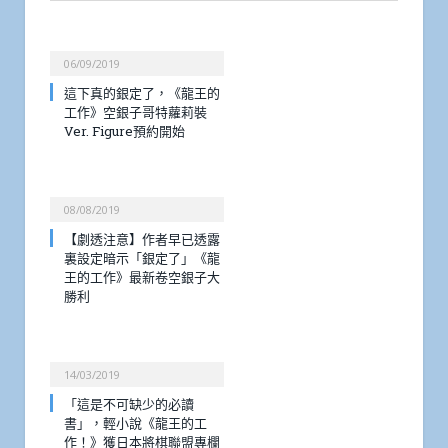
06/09/2019
這下真的銀定了，《龍王的
工作》空銀子哥特蘿莉裝
Ver. Figure預約開始
08/08/2019
【劇透注意】作者早已透露
裏設定暗示「銀定了」《龍
王的工作》最新卷空銀子大
勝利
14/03/2019
「這是不可缺少的必讀
書」，輕小說《龍王的工
作！》獲日本將棋聯盟專欄