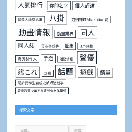
人氣排行
個人評論
你的名字
八掛
刀劍神域Alicization篇
偶像大師灰姑娘
動畫情報
同人
動畫業界
同人誌
圖集
哥布林殺手
工作細胞
聲優
手遊
戀與製作人
活動情報
話題
遊戲
艦これ
銷量
訃報
關於我轉生變成史萊姆這檔事
青春豬頭少年不會夢到兔女郎學姐
搜索文章