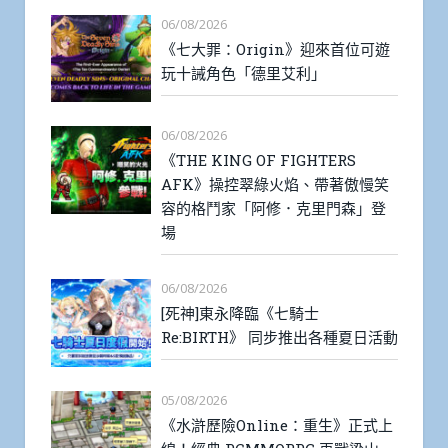
06/08/2026
《七大罪：Origin》迎來首位可遊
玩十誡角色「德里艾利」
06/08/2026
《THE KING OF FIGHTERS
AFK》操控翠綠火焰、帶著傲慢笑
容的格鬥家「阿修．克里門森」登
場
06/08/2026
[死神]東永降臨《七騎士
Re:BIRTH》 同步推出各種夏日活動
05/08/2026
《水滸歷險Online：重生》正式上