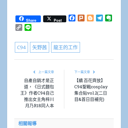
Facebook
Plurk
Blogger
Telegram
Everno
Share
Post
Copy
Line
Link
C94
矢野茜
龍王的工作
上一篇文章
下一篇文章
自產自銷才是正
【續.百花齊放】
道，《日式麵包
C94聖戰cosplay
王》作者C94自己
集合貼vol.2(二日
推出女主角梓川
目&首日目補完)
月乃R18同人本
相關報導