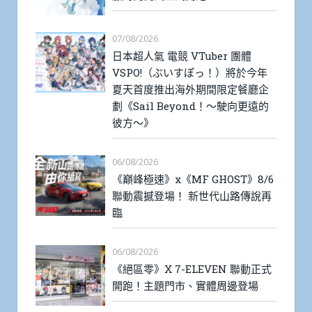
07/08/2026
日本超人氣 電競 VTuber 團體
VSPO!（ぶいすぽっ！）將於今年
夏天首度推出海外期間限定餐廳企
劃《Sail Beyond！～駛向更遠的
彼方～》
06/08/2026
《巔峰極速》x《MF GHOST》8/6
聯動震撼登場！ 新世代山路傳說再
臨
06/08/2026
《絕區零》X 7-ELEVEN 聯動正式
開跑！主題門市、實體周邊登場