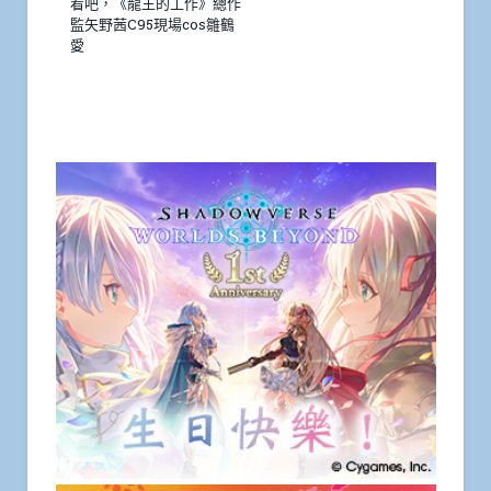
看吧，《龍王的工作》總作
監矢野茜C95現場cos雛鶴
愛