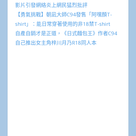
影片引發網絡炎上網民猛烈批評
【勇氣挑戰】朝凪大師C94發售「阿嘿顏T-
shirt」：能日常穿著使用的非18禁T-shirt
自產自銷才是正道，《日式麵包王》作者C94
自己推出女主角梓川月乃R18同人本