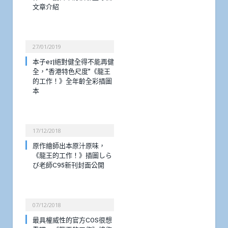
文章介紹
27/01/2019
本子er|絕對健全得不能再健
全，”香港特色尺度”《龍王
的工作！》全年齡全彩插圖
本
17/12/2018
原作繪師出本原汁原味，
《龍王的工作！》插圖しら
び老師C95新刊封面公開
07/12/2018
最具權威性的官方COS很想