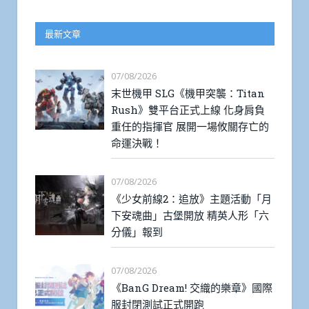
最新文章
07/08/2026
末世機甲 SLG《機甲突襲：Titan
Rush》雙平台正式上線 化身肩負
重任的指揮官 展開一場攸關存亡的
命運決戰！
07/08/2026
《少女前線2：追放》主題活動「月
下安魂曲」古堡開放 精英人形「六
分儀」報到
07/08/2026
《BanG Dream! 交織的樂章》國際
服封閉測試正式開跑