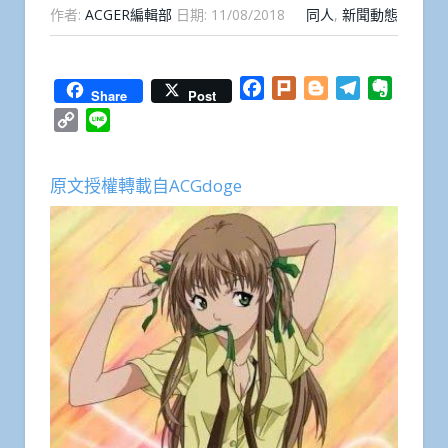
作者:
ACGER編輯部
日期:
11/08/2018
同人
,
新聞動態
Facebook
Plurk
Blogger
Telegram
Everno
Share
Post
Copy
Line
Link
原文授權轉載自ACGdoge