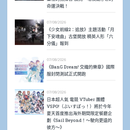
命運決戰！
07/08/2026
《少女前線2：追放》主題活動「月
下安魂曲」古堡開放 精英人形「六
分儀」報到
07/08/2026
《BanG Dream! 交織的樂章》國際
服封閉測試正式開跑
07/08/2026
日本超人氣 電競 VTuber 團體
VSPO!（ぶいすぽっ！）將於今年
夏天首度推出海外期間限定餐廳企
劃《Sail Beyond！～駛向更遠的
彼方～》