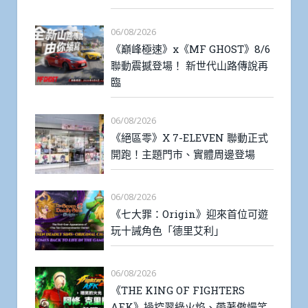
06/08/2026
《巔峰極速》x《MF GHOST》8/6
聯動震撼登場！ 新世代山路傳說再
臨
06/08/2026
《絕區零》X 7-ELEVEN 聯動正式
開跑！主題門市、實體周邊登場
06/08/2026
《七大罪：Origin》迎來首位可遊
玩十誡角色「德里艾利」
06/08/2026
《THE KING OF FIGHTERS
AFK》操控翠綠火焰、帶著傲慢笑