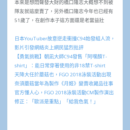
本來是想悶聲發大財的橋口隆志大概想不到被
隊友就這麼賣了，另外橋口隆志今年也已經有
51歲了，在創作本子這方面還是老當益壯
日本YouTuber故意逆走衝撞C94始發組人流，
影片引發網絡炎上網民猛烈批評
【勇氣挑戰】朝凪大師C94發售「阿嘿顏T-
shirt」：能日常穿著使用的非18禁T-shirt
天降大任於蘑菇也，FGO 2018泳裝活動出現
奈須蘑菇當年為製作《月姬》變賣收藏品往事
官方懂人心，FGO 2018泳裝活動CM製作演出
修正：「歐派是重點」「給我色氣！」