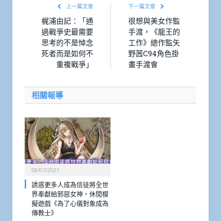
上一篇文章
下一篇文章
梶浦由記：「通
很想與美女作監
過戰爭史最需要
手渡，《龍王的
思考的不是悼念
工作》總作監矢
死者而是如何不
野茜C94角色掛
重複戰爭」
畫手渡會
相關報導
08/07/2021
誘惑更多人成為信徒將全世
界奉獻給邪惡女神，休閒模
擬遊戲《為了心儀對象成為
傳教士》