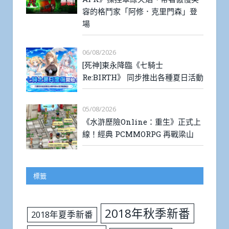
容的格鬥家「阿修．克里門森」登
場
06/08/2026
[死神]東永降臨《七騎士
Re:BIRTH》 同步推出各種夏日活動
05/08/2026
《水滸歷險Online：重生》正式上
線！經典 PCMMORPG 再戰梁山
標籤
2018年秋季新番
2018年夏季新番