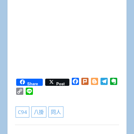
Facebook
Plurk
Blogger
Telegram
Everno
Share
Post
Copy
Line
Link
C94
八掛
同人