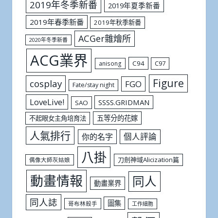
2019年冬季新番
2019年夏季新番
2019年春季新番
2019年秋季新番
ACGer雜燴所
2020年冬季新番
ACG業界
C94
C97
anisong
Figure
cosplay
FGO
Fate/stay night
LoveLive!
SSSS.GRIDMAN
SAO
五等分的花嫁
不起眼女主角培育法
人氣排行
個人評論
你的名字
八掛
刀劍神域Alicization篇
偶像大師灰姑娘
動畫情報
同人
動畫業界
同人誌
圖集
哥布林殺手
工作細胞