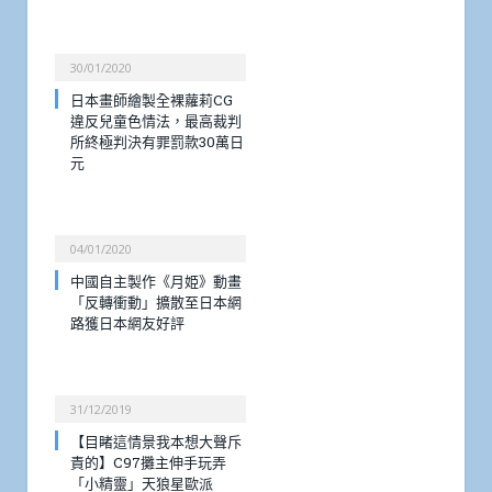
30/01/2020
日本畫師繪製全裸蘿莉CG
違反兒童色情法，最高裁判
所終極判決有罪罰款30萬日
元
04/01/2020
中國自主製作《月姫》動畫
「反轉衝動」擴散至日本網
路獲日本網友好評
31/12/2019
【目睹這情景我本想大聲斥
責的】C97攤主伸手玩弄
「小精靈」天狼星歐派