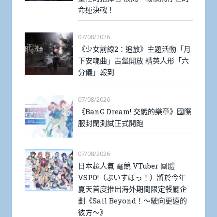
命運決戰！
07/08/2026
《少女前線2：追放》主題活動「月
下安魂曲」古堡開放 精英人形「六
分儀」報到
07/08/2026
《BanG Dream! 交織的樂章》國際
服封閉測試正式開跑
07/08/2026
日本超人氣 電競 VTuber 團體
VSPO!（ぶいすぽっ！）將於今年
夏天首度推出海外期間限定餐廳企
劃《Sail Beyond！～駛向更遠的
彼方～》