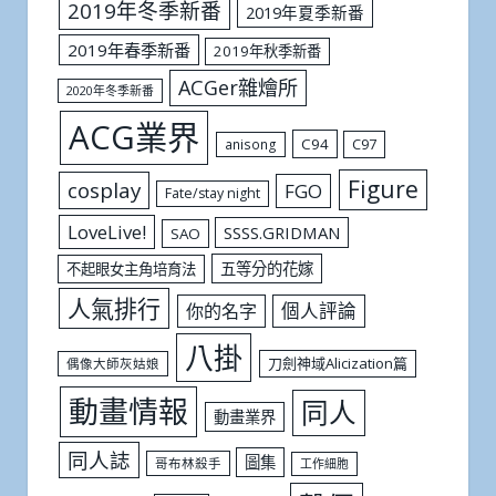
2019年冬季新番
2019年夏季新番
2019年春季新番
2019年秋季新番
ACGer雜燴所
2020年冬季新番
ACG業界
C94
C97
anisong
Figure
cosplay
FGO
Fate/stay night
LoveLive!
SSSS.GRIDMAN
SAO
五等分的花嫁
不起眼女主角培育法
人氣排行
個人評論
你的名字
八掛
刀劍神域Alicization篇
偶像大師灰姑娘
動畫情報
同人
動畫業界
同人誌
圖集
哥布林殺手
工作細胞