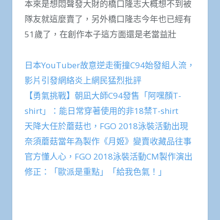
本來是想悶聲發大財的橋口隆志大概想不到被
隊友就這麼賣了，另外橋口隆志今年也已經有
51歲了，在創作本子這方面還是老當益壯
日本YouTuber故意逆走衝撞C94始發組人流，
影片引發網絡炎上網民猛烈批評
【勇氣挑戰】朝凪大師C94發售「阿嘿顏T-
shirt」：能日常穿著使用的非18禁T-shirt
天降大任於蘑菇也，FGO 2018泳裝活動出現
奈須蘑菇當年為製作《月姬》變賣收藏品往事
官方懂人心，FGO 2018泳裝活動CM製作演出
修正：「歐派是重點」「給我色氣！」