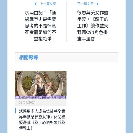
上一篇文章
下一篇文章
梶浦由記：「通
很想與美女作監
過戰爭史最需要
手渡，《龍王的
思考的不是悼念
工作》總作監矢
死者而是如何不
野茜C94角色掛
重複戰爭」
畫手渡會
相關報導
08/07/2021
誘惑更多人成為信徒將全世
界奉獻給邪惡女神，休閒模
擬遊戲《為了心儀對象成為
傳教士》