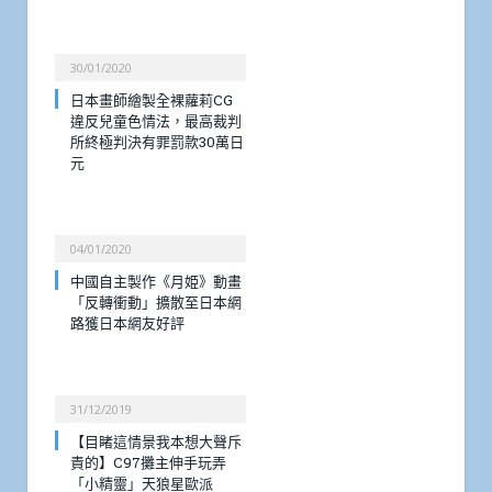
30/01/2020
日本畫師繪製全裸蘿莉CG
違反兒童色情法，最高裁判
所終極判決有罪罰款30萬日
元
04/01/2020
中國自主製作《月姫》動畫
「反轉衝動」擴散至日本網
路獲日本網友好評
31/12/2019
【目睹這情景我本想大聲斥
責的】C97攤主伸手玩弄
「小精靈」天狼星歐派