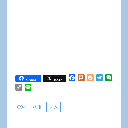
Facebook
Plurk
Blogger
Telegram
Everno
Share
Post
Copy
Line
Link
C94
八掛
同人