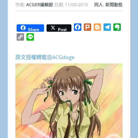
作者:
ACGER編輯部
日期:
11/08/2018
同人
,
新聞動態
Facebook
Plurk
Blogger
Telegram
Everno
Share
Post
Copy
Line
Link
原文授權轉載自ACGdoge