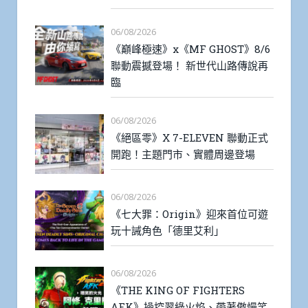
06/08/2026
《巔峰極速》x《MF GHOST》8/6
聯動震撼登場！ 新世代山路傳說再
臨
06/08/2026
《絕區零》X 7-ELEVEN 聯動正式
開跑！主題門市、實體周邊登場
06/08/2026
《七大罪：Origin》迎來首位可遊
玩十誡角色「德里艾利」
06/08/2026
《THE KING OF FIGHTERS
AFK》操控翠綠火焰、帶著傲慢笑