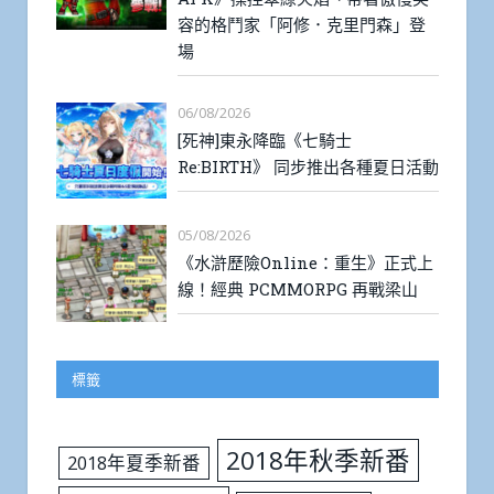
容的格鬥家「阿修．克里門森」登
場
06/08/2026
[死神]東永降臨《七騎士
Re:BIRTH》 同步推出各種夏日活動
05/08/2026
《水滸歷險Online：重生》正式上
線！經典 PCMMORPG 再戰梁山
標籤
2018年秋季新番
2018年夏季新番