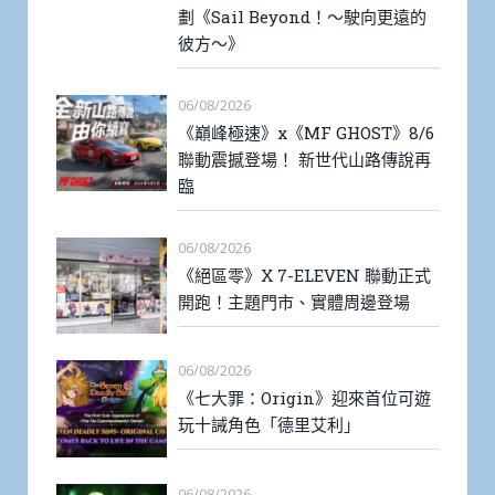
劃《Sail Beyond！～駛向更遠的
彼方～》
06/08/2026
《巔峰極速》x《MF GHOST》8/6
聯動震撼登場！ 新世代山路傳說再
臨
06/08/2026
《絕區零》X 7-ELEVEN 聯動正式
開跑！主題門市、實體周邊登場
06/08/2026
《七大罪：Origin》迎來首位可遊
玩十誡角色「德里艾利」
06/08/2026