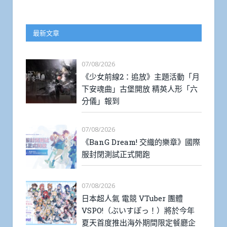
最新文章
07/08/2026
《少女前線2：追放》主題活動「月
下安魂曲」古堡開放 精英人形「六
分儀」報到
07/08/2026
《BanG Dream! 交織的樂章》國際
服封閉測試正式開跑
07/08/2026
日本超人氣 電競 VTuber 團體
VSPO!（ぶいすぽっ！）將於今年
夏天首度推出海外期間限定餐廳企