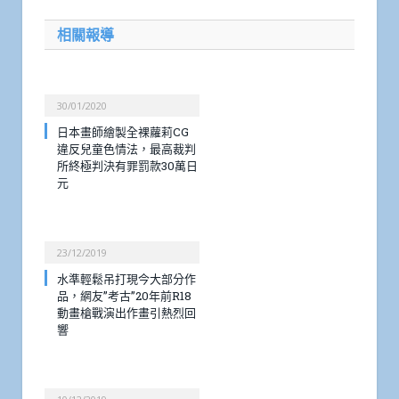
相關報導
30/01/2020
日本畫師繪製全裸蘿莉CG
違反兒童色情法，最高裁判
所終極判決有罪罰款30萬日
元
23/12/2019
水準輕鬆吊打現今大部分作
品，網友”考古”20年前R18
動畫槍戰演出作畫引熱烈回
響