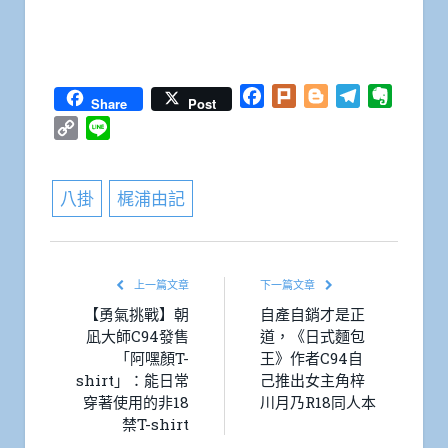
Facebook
Plurk
Blogger
Telegram
Everno
Share
Post
Copy
Line
Link
八掛
梶浦由記
上一篇文章
下一篇文章
【勇氣挑戰】朝
自產自銷才是正
凪大師C94發售
道，《日式麵包
「阿嘿顏T-
王》作者C94自
shirt」：能日常
己推出女主角梓
穿著使用的非18
川月乃R18同人本
禁T-shirt