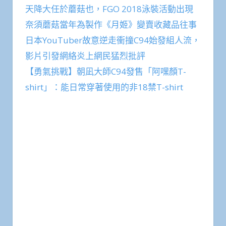
天降大任於蘑菇也，FGO 2018泳裝活動出現
奈須蘑菇當年為製作《月姬》變賣收藏品往事
日本YouTuber故意逆走衝撞C94始發組人流，
影片引發網絡炎上網民猛烈批評
【勇氣挑戰】朝凪大師C94發售「阿嘿顏T-
shirt」：能日常穿著使用的非18禁T-shirt