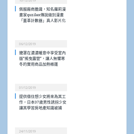
10/12/2019
佩服廠商膽識，知名蘿莉漫
畫家quzilax傳說級別漫畫
「蓋革計數器」真人影片化
06/12/2019
籠罩在濃濃暖意中享受室內
版”搖曳露營”，讓人無懼寒
冬的實用商品加熱帳篷
01/12/2019
提供借住想少女將來為其工
作，日本37歲男性誘拐少女
讓其學習房地產知識被捕
24/11/2019