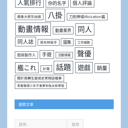
人氣排行
個人評論
你的名字
八掛
刀劍神域Alicization篇
偶像大師灰姑娘
動畫情報
同人
動畫業界
同人誌
圖集
哥布林殺手
工作細胞
聲優
手遊
戀與製作人
活動情報
話題
遊戲
艦これ
銷量
訃報
關於我轉生變成史萊姆這檔事
青春豬頭少年不會夢到兔女郎學姐
搜索文章