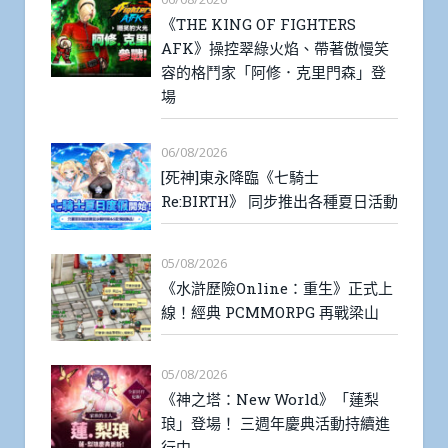
《THE KING OF FIGHTERS
AFK》操控翠綠火焰、帶著傲慢笑
容的格鬥家「阿修．克里門森」登
場
06/08/2026
[死神]東永降臨《七騎士
Re:BIRTH》 同步推出各種夏日活動
05/08/2026
《水滸歷險Online：重生》正式上
線！經典 PCMMORPG 再戰梁山
05/08/2026
《神之塔：New World》「蓮梨
琅」登場！ 三週年慶典活動持續進
行中