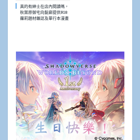
真的有紳士在店內閱讀嗎，
秋葉原御宅向髮廊提供R18
蘿莉題材雜誌及單行本漫畫