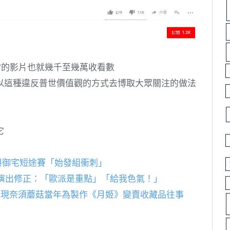
，平常的影片也就幾千至幾萬收看數
以這種違反普世價值觀的方式去博取大眾關注的做法
它
與御宅短途賽「始發組衝刺」
製作演出修正：「歐派是重點」「給我色氣！」
動出現奈須蘑菇當年為製作《月姬》變賣收藏品往事