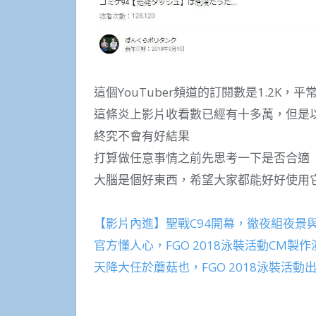
這個YouTuber頻道的訂閱數是1.2K
這條炎上影片收看數已經有十多萬，但是
終究不會有好結果
打算做任意事情之前先思考一下是否合適
大腦是個好東西，希望大家都能好好使用
【影片內進】聖戰C94開幕，徹夜組夜景
官方懂人心，FGO 2018泳裝活動CM
天降大任於蘑菇也，FGO 2018泳裝活