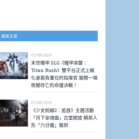
最新文章
07/08/2026
末世機甲 SLG《機甲突襲：
Titan Rush》雙平台正式上線
化身肩負重任的指揮官 展開一場
攸關存亡的命運決戰！
07/08/2026
《少女前線2：追放》主題活動
「月下安魂曲」古堡開放 精英人
形「六分儀」報到