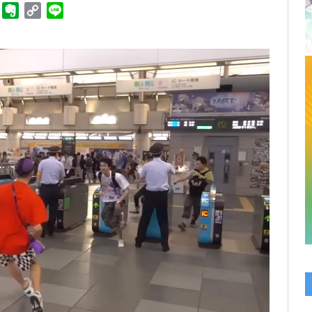
ger
Telegram
Evernote
Copy
Line
Link