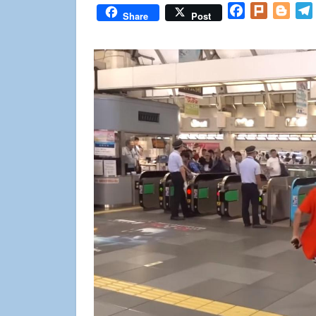
Facebook
Plurk
Blog
Share
Post