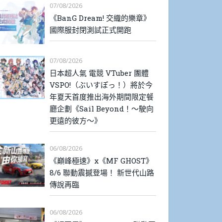
07/08/2026
《BanG Dream! 交織的樂章》
國際服封閉測試正式開跑
07/08/2026
日本超人氣 電競 VTuber 團體
VSPO!（ぶいすぽっ！）將於今
年夏天首度推出海外期間限定餐
廳企劃《Sail Beyond！～駛向
更遠的彼方～》
06/08/2026
《巔峰極速》x《MF GHOST》
8/6 聯動震撼登場！ 新世代山路
傳說再臨
06/08/2026