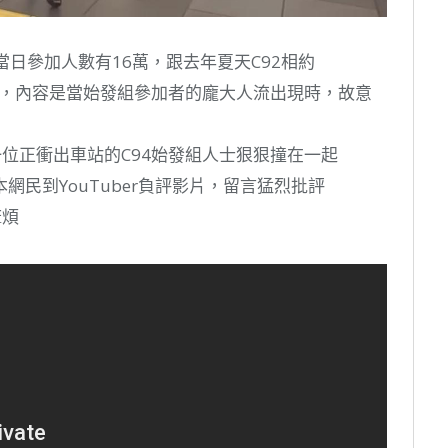
導當日參加人數有16萬，跟去年夏天C92相約
條影片，內容是當始發組參加者的龐大人流出現時，故意
跟一位正衝出車站的C94始發組人士狠狠撞在一起
民到YouTuber負評影片，留言猛烈批評
麻煩