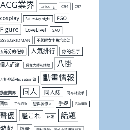
ACG業界
C94
C97
anisong
cosplay
FGO
Fate/stay night
Figure
LoveLive!
SAO
SSSS.GRIDMAN
不起眼女主角培育法
人氣排行
你的名字
五等分的花嫁
八掛
個人評論
偶像大師灰姑娘
動畫情報
刀劍神域Alicization篇
同人
同人誌
動畫業界
哥布林殺手
手遊
圖集
戀與製作人
工作細胞
活動情報
話題
聲優
艦これ
訃報
遊戲
銷量
關於我轉生變成史萊姆這檔事