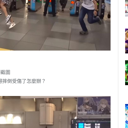
刻截圖
得摔倒受傷了怎麼辦？