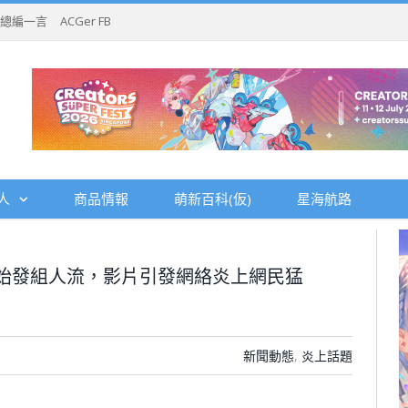
總編一言
ACGer FB
人
商品情報
萌新百科(仮)
星海航路
C94始發組人流，影片引發網絡炎上網民猛
新聞動態
,
炎上話題