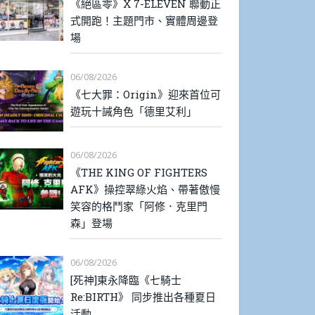
《絕區零》X 7-ELEVEN 聯動正
式開跑！主題門市、實體周邊登
場
06/08/2026
《七大罪：Origin》迎來首位可
遊玩十誡角色「德里艾利」
06/08/2026
《THE KING OF FIGHTERS
AFK》操控翠綠火焰、帶著傲慢
笑容的格鬥家「阿修．克里門
森」登場
06/08/2026
[死神]東永降臨《七騎士
Re:BIRTH》 同步推出各種夏日
活動