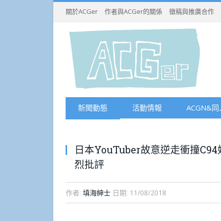
關於ACGer
作者與ACGer的關係
徵稿與推廣合作
新聞動態
活動情報
ACGN&同
日本YouTuber故意逆走衝撞
烈批評
作者:
填海紳士
日期:
11/08/2018