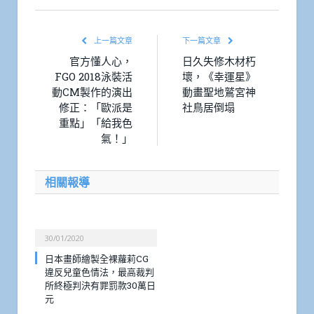
上一篇文章
下一篇文章
官方懂人心，
日久失修木材朽
FGO 2018泳裝活
壞，《幸運星》
動CM製作的演出
動畫聖地鷲宮神
修正：「歐派是
社鳥居倒塌
重點」「給我色
氣！」
相關報導
30/01/2020
日本畫師繪製全裸蘿莉CG
違反兒童色情法，最高裁判
所終極判決有罪罰款30萬日
元