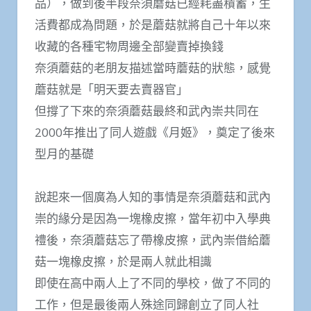
品），做到後半段奈須蘑菇已經耗盡積蓄，生
活費都成為問題，於是蘑菇就將自己十年以來
收藏的各種宅物周邊全部變賣掉換錢
奈須蘑菇的老朋友描述當時蘑菇的狀態，感覺
蘑菇就是「明天要去賣器官」
但撐了下來的奈須蘑菇最終和武內崇共同在
2000年推出了同人遊戲《月姬》，奠定了後來
型月的基礎
說起來一個廣為人知的事情是奈須蘑菇和武內
崇的緣分是因為一塊橡皮擦，當年初中入學典
禮後，奈須蘑菇忘了帶橡皮擦，武內崇借給蘑
菇一塊橡皮擦，於是兩人就此相識
即使在高中兩人上了不同的學校，做了不同的
工作，但是最後兩人殊途同歸創立了同人社