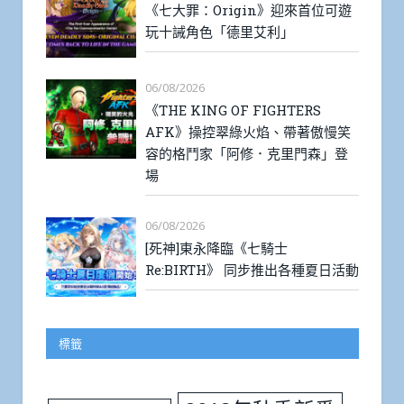
《七大罪：Origin》迎來首位可遊
玩十誡角色「德里艾利」
06/08/2026
《THE KING OF FIGHTERS
AFK》操控翠綠火焰、帶著傲慢笑
容的格鬥家「阿修．克里門森」登
場
06/08/2026
[死神]東永降臨《七騎士
Re:BIRTH》 同步推出各種夏日活動
標籤