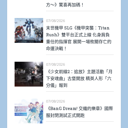
方～》驚喜再加碼！
07/08/2026
末世機甲 SLG《機甲突襲：Titan
Rush》雙平台正式上線 化身肩負
重任的指揮官 展開一場攸關存亡的
命運決戰！
07/08/2026
《少女前線2：追放》主題活動「月
下安魂曲」古堡開放 精英人形「六
分儀」報到
07/08/2026
《BanG Dream! 交織的樂章》國際
服封閉測試正式開跑