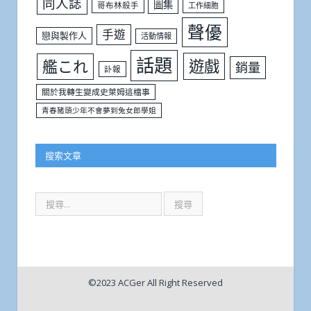
同人誌
圖集
哥布林殺手
工作細胞
聲優
手遊
戀與製作人
活動情報
話題
遊戲
艦これ
銷量
訃報
關於我轉生變成史萊姆這檔事
青春豬頭少年不會夢到兔女郎學姐
搜索文章
©2023 ACGer All Right Reserved