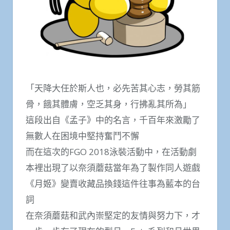
「天降大任於斯人也，必先苦其心志，勞其筋
骨，餓其體膚，空乏其身，行拂亂其所為」
這段出自《孟子》中的名言，千百年來激勵了
無數人在困境中堅持奮鬥不懈
而在這次的FGO 2018泳裝活動中，在活動劇
本裡出現了以奈須蘑菇當年為了製作同人遊戲
《月姬》變賣收藏品換錢這件往事為藍本的台
詞
在奈須蘑菇和武內崇堅定的友情與努力下，才