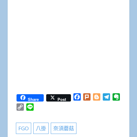
Facebook
Plurk
Blogger
Telegram
Everno
Share
Post
Copy
Line
Link
FGO
八掛
奈須蘑菇