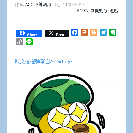
作者:
ACGER編輯部
日期:
11/08/2018
ACGN
,
新聞動態
,
遊戲
Facebook
Plurk
Blogger
Telegram
Everno
Share
Post
Copy
Line
Link
原文授權轉載自ACGdoge