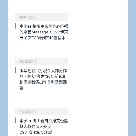
08/01/2020
本子er|給御主來個身心舒暢
的全套Massage，C97伊東
ライフFGO瑪修R18劇情本
23/12/2019
水準輕鬆吊打現今大部分作
品，網友”考古”20年前R18
動畫槍戰演出作畫引熱烈回
響
21/12/2019
本子er|御主親自拍攝艾蕾醬
與大叔們深入交流，
C97《Fate/Grand