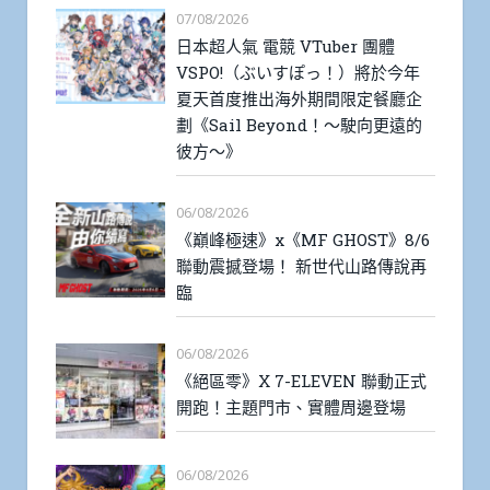
07/08/2026
日本超人氣 電競 VTuber 團體
VSPO!（ぶいすぽっ！）將於今年
夏天首度推出海外期間限定餐廳企
劃《Sail Beyond！～駛向更遠的
彼方～》
06/08/2026
《巔峰極速》x《MF GHOST》8/6
聯動震撼登場！ 新世代山路傳說再
臨
06/08/2026
《絕區零》X 7-ELEVEN 聯動正式
開跑！主題門市、實體周邊登場
06/08/2026