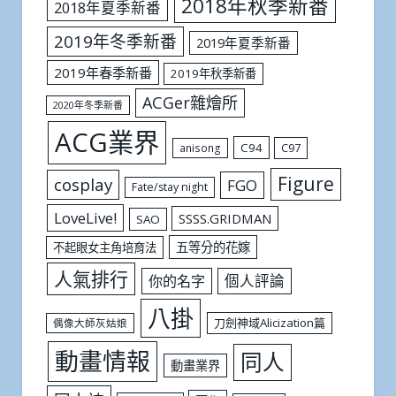
2018年秋季新番
2018年夏季新番
2019年冬季新番
2019年夏季新番
2019年春季新番
2019年秋季新番
ACGer雜燴所
2020年冬季新番
ACG業界
C94
C97
anisong
Figure
cosplay
FGO
Fate/stay night
LoveLive!
SSSS.GRIDMAN
SAO
五等分的花嫁
不起眼女主角培育法
人氣排行
個人評論
你的名字
八掛
刀劍神域Alicization篇
偶像大師灰姑娘
動畫情報
同人
動畫業界