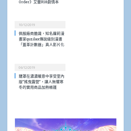
Order》艾蕾R18劇情本
10/12/2019
佩服廠商膽識，知名蘿莉漫
畫家quzilax傳說級別漫畫
「蓋革計數器」真人影片化
06/12/2019
籠罩在濃濃暖意中享受室內
版”搖曳露營”，讓人無懼寒
冬的實用商品加熱帳篷