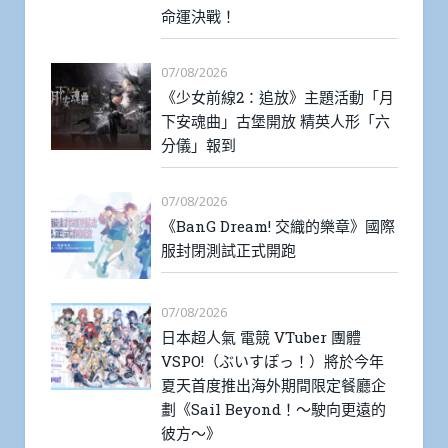
命運決戰！
07/08/2026
《少女前線2：追放》主題活動「月
下安魂曲」古堡開放 精英人形「六
分儀」報到
07/08/2026
《BanG Dream! 交織的樂章》國際
服封閉測試正式開跑
07/08/2026
日本超人氣 電競 VTuber 團體
VSPO!（ぶいすぽっ！）將於今年
夏天首度推出海外期間限定餐廳企
劃《Sail Beyond！～駛向更遠的
彼方～》