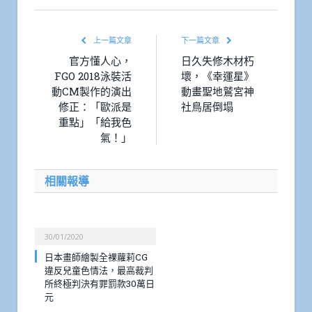
上一篇文章
下一篇文章
官方懂人心，
日久失修木材朽
FGO 2018泳裝活
壞，《幸運星》
動CM製作的演出
動畫聖地鷲宮神
修正：「歐派是
社鳥居倒塌
重點」「給我色
氣！」
相關報導
30/01/2020
日本畫師繪製全裸蘿莉CG
違反兒童色情法，最高裁判
所終極判決有罪罰款30萬日
元