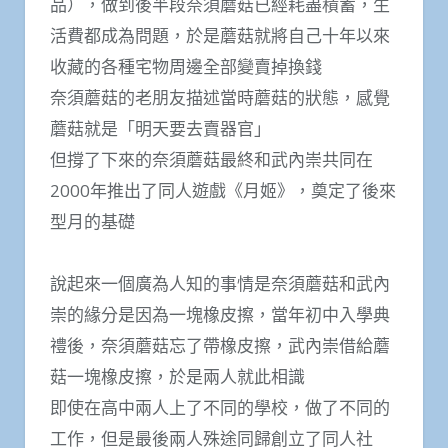
品），做到後半段奈須蘑菇已經耗盡積蓄，生
活費都成為問題，於是蘑菇就將自己十年以來
收藏的各種宅物周邊全部變賣掉換錢
奈須蘑菇的老朋友描述當時蘑菇的狀態，感覺
蘑菇就是「明天要去賣器官」
但撐了下來的奈須蘑菇最終和武內崇共同在
2000年推出了同人遊戲《月姬》，奠定了後來
型月的基礎
說起來一個廣為人知的事情是奈須蘑菇和武內
崇的緣分是因為一塊橡皮擦，當年初中入學典
禮後，奈須蘑菇忘了帶橡皮擦，武內崇借給蘑
菇一塊橡皮擦，於是兩人就此相識
即使在高中兩人上了不同的學校，做了不同的
工作，但是最後兩人殊途同歸創立了同人社