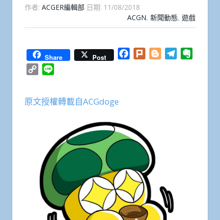
作者:
ACGER編輯部
日期:
11/08/2018
ACGN
,
新聞動態
,
遊戲
Facebook
Plurk
Blogger
Telegram
Everno
Share
Post
Copy
Line
Link
原文授權轉載自ACGdoge