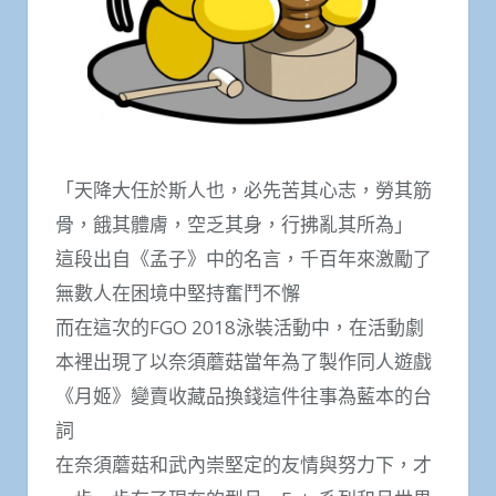
「天降大任於斯人也，必先苦其心志，勞其筋
骨，餓其體膚，空乏其身，行拂亂其所為」
這段出自《孟子》中的名言，千百年來激勵了
無數人在困境中堅持奮鬥不懈
而在這次的FGO 2018泳裝活動中，在活動劇
本裡出現了以奈須蘑菇當年為了製作同人遊戲
《月姬》變賣收藏品換錢這件往事為藍本的台
詞
在奈須蘑菇和武內崇堅定的友情與努力下，才