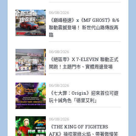
06/08/2026
《巔峰極速》x《MF GHOST》8/6
聯動震撼登場！ 新世代山路傳說再
臨
06/08/2026
《絕區零》X 7-ELEVEN 聯動正式
開跑！主題門市、實體周邊登場
06/08/2026
《七大罪：Origin》迎來首位可遊
玩十誡角色「德里艾利」
06/08/2026
《THE KING OF FIGHTERS
AFK》操控翠綠火焰、帶著傲慢笑