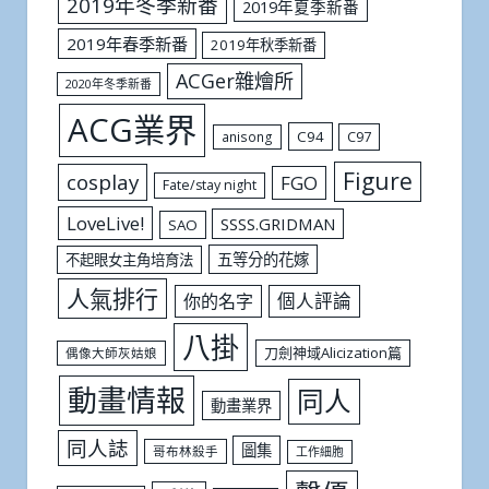
2019年冬季新番
2019年夏季新番
2019年春季新番
2019年秋季新番
ACGer雜燴所
2020年冬季新番
ACG業界
C94
C97
anisong
Figure
cosplay
FGO
Fate/stay night
LoveLive!
SSSS.GRIDMAN
SAO
五等分的花嫁
不起眼女主角培育法
人氣排行
個人評論
你的名字
八掛
刀劍神域Alicization篇
偶像大師灰姑娘
動畫情報
同人
動畫業界
同人誌
圖集
哥布林殺手
工作細胞