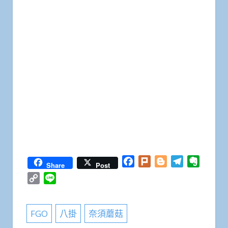
Facebook
Plurk
Blogger
Telegram
Everno
Share
Post
Copy
Line
Link
FGO
八掛
奈須蘑菇