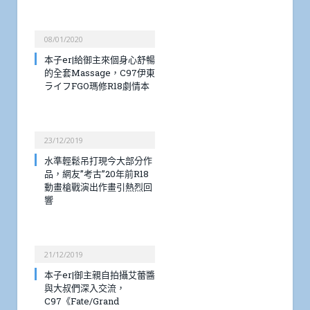
08/01/2020
本子er|給御主來個身心舒暢
的全套Massage，C97伊東
ライフFGO瑪修R18劇情本
23/12/2019
水準輕鬆吊打現今大部分作
品，網友”考古”20年前R18
動畫槍戰演出作畫引熱烈回
響
21/12/2019
本子er|御主親自拍攝艾蕾醬
與大叔們深入交流，
C97《Fate/Grand