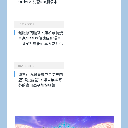
Order》艾蕾R18劇情本
10/12/2019
佩服廠商膽識，知名蘿莉漫
畫家quzilax傳說級別漫畫
「蓋革計數器」真人影片化
06/12/2019
籠罩在濃濃暖意中享受室內
版”搖曳露營”，讓人無懼寒
冬的實用商品加熱帳篷