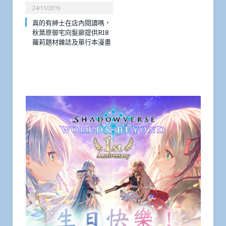
24/11/2019
真的有紳士在店內閱讀嗎，
秋葉原御宅向髮廊提供R18
蘿莉題材雜誌及單行本漫畫