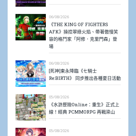
06/08/2026
《THE KING OF FIGHTERS
AFK》操控翠綠火焰、帶著傲慢笑
容的格鬥家「阿修．克里門森」登
場
06/08/2026
[死神]東永降臨《七騎士
Re:BIRTH》 同步推出各種夏日活動
05/08/2026
《水滸歷險Online：重生》正式上
線！經典 PCMMORPG 再戰梁山
05/08/2026