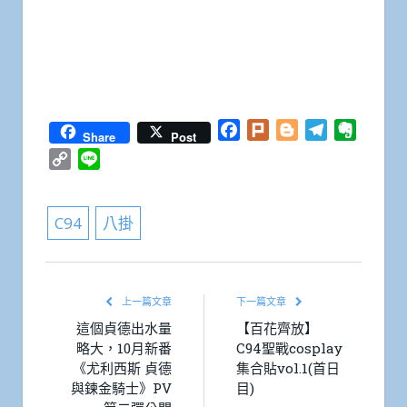
Facebook
Plurk
Blogger
Telegram
Everno
Share
Post
Copy
Line
Link
C94
八掛
上一篇文章
下一篇文章
這個貞德出水量
【百花齊放】
略大，10月新番
C94聖戰cosplay
《尤利西斯 貞德
集合貼vol.1(首日
與鍊金騎士》PV
目)