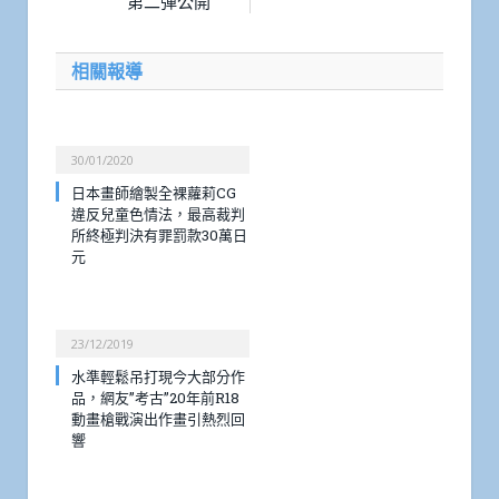
第二彈公開
相關報導
30/01/2020
日本畫師繪製全裸蘿莉CG
違反兒童色情法，最高裁判
所終極判決有罪罰款30萬日
元
23/12/2019
水準輕鬆吊打現今大部分作
品，網友”考古”20年前R18
動畫槍戰演出作畫引熱烈回
響