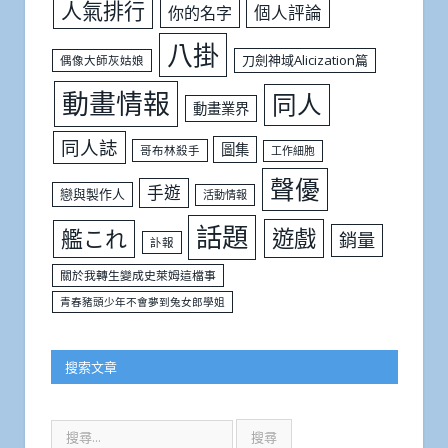
人氣排行
個人評論
你的名字
八掛
刀劍神域Alicization篇
偶像大師灰姑娘
動畫情報
同人
動畫業界
同人誌
圖集
哥布林殺手
工作細胞
聲優
手遊
戀與製作人
活動情報
話題
遊戲
艦これ
銷量
訃報
關於我轉生變成史萊姆這檔事
青春豬頭少年不會夢到兔女郎學姐
搜索文章