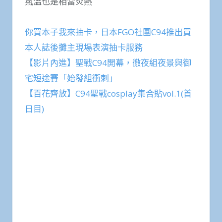
氣溫也是相當炎熱
你買本子我來抽卡，日本FGO社團C94推出買
本人誌後攤主現場表演抽卡服務
【影片內進】聖戰C94開幕，徹夜組夜景與御
宅短途賽「始發組衝刺」
【百花齊放】C94聖戰cosplay集合貼vol.1(首
日目)