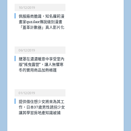
10/12/2019
佩服廠商膽識，知名蘿莉漫
畫家quzilax傳說級別漫畫
「蓋革計數器」真人影片化
06/12/2019
籠罩在濃濃暖意中享受室內
版”搖曳露營”，讓人無懼寒
冬的實用商品加熱帳篷
01/12/2019
提供借住想少女將來為其工
作，日本37歲男性誘拐少女
讓其學習房地產知識被捕