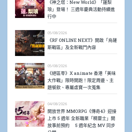
《神之塔：New World》「蓮梨
琅」登場！ 三週年慶典活動持續進
行中
05/08/2026
《RF ONLINE NEXT》開啟「烏薩
斯戰區」及全新戰鬥內容
05/08/2026
《絕區零》X animate 香港「美味
大作戰」限時開跑！限定周邊、主
題餐飲、專屬虛寶一次蒐集
04/08/2026
開放世界 MMORPG《傳奇4》迎接
上市 5 週年 全新職業「精靈士」開
放事前預約 5 週年紀念 MV 同步