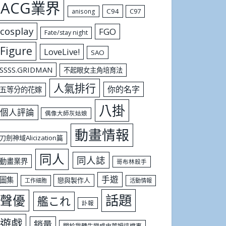
ACG業界
C94
C97
anisong
cosplay
FGO
Fate/stay night
Figure
LoveLive!
SAO
SSSS.GRIDMAN
不起眼女主角培育法
人氣排行
你的名字
五等分的花嫁
八掛
個人評論
偶像大師灰姑娘
動畫情報
刀劍神域Alicization篇
同人
同人誌
動畫業界
哥布林殺手
手遊
圖集
戀與製作人
工作細胞
活動情報
話題
聲優
艦これ
訃報
遊戲
銷量
關於我轉生變成史萊姆這檔事