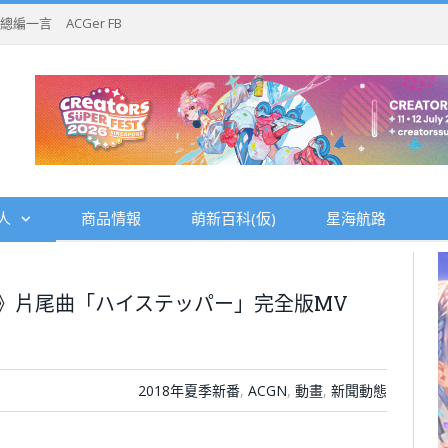
總編一言
ACGer FB
人
商品情報
萌新百科(仮)
星海航路
》片尾曲「ハイステッパー」完全版MV
2018年夏季新番
,
ACGN
,
動畫
,
新聞動態