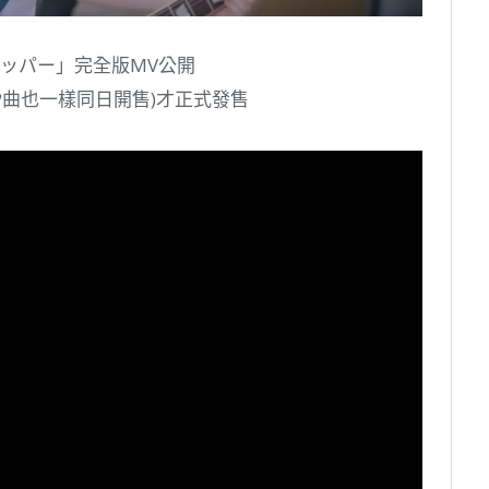
ッパー」完全版MV公開
OP曲也一樣同日開售)才正式發售