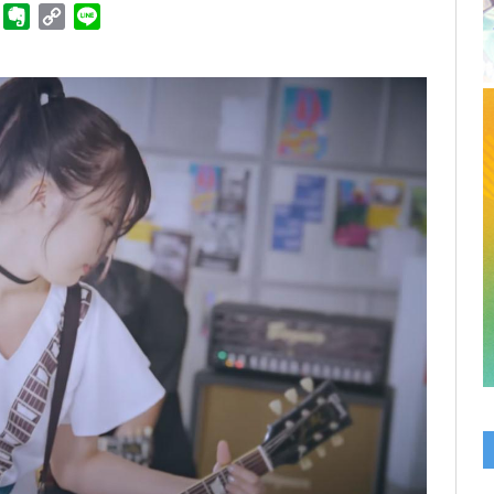
ger
Telegram
Evernote
Copy
Line
Link