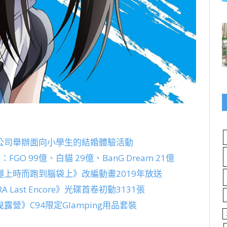
公司舉辦面向小學生的結婚體驗活動
 99億、白貓 29億、BanG Dream 21億
上時而跑到腦袋上》改編動畫2019年放送
 Last Encore》光碟首卷初動3131張
》C94限定Glamping用品套裝