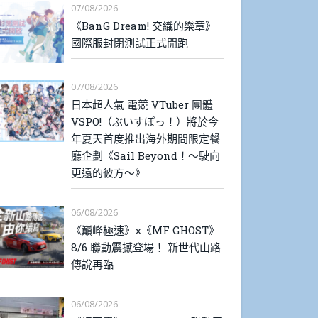
07/08/2026
《BanG Dream! 交織的樂章》
國際服封閉測試正式開跑
07/08/2026
日本超人氣 電競 VTuber 團體
VSPO!（ぶいすぽっ！）將於今
年夏天首度推出海外期間限定餐
廳企劃《Sail Beyond！～駛向
更遠的彼方～》
06/08/2026
《巔峰極速》x《MF GHOST》
8/6 聯動震撼登場！ 新世代山路
傳說再臨
06/08/2026