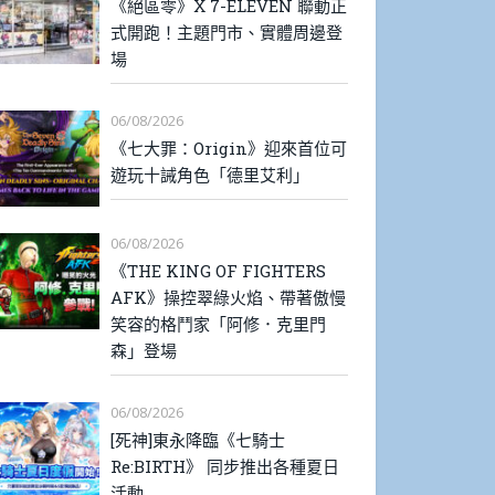
《絕區零》X 7-ELEVEN 聯動正
式開跑！主題門市、實體周邊登
場
06/08/2026
《七大罪：Origin》迎來首位可
遊玩十誡角色「德里艾利」
06/08/2026
《THE KING OF FIGHTERS
AFK》操控翠綠火焰、帶著傲慢
笑容的格鬥家「阿修．克里門
森」登場
06/08/2026
[死神]東永降臨《七騎士
Re:BIRTH》 同步推出各種夏日
活動