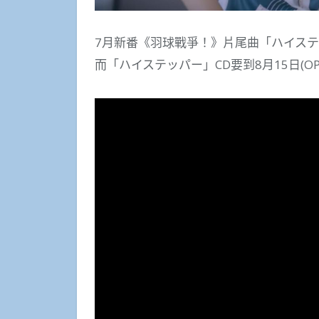
7月新番《羽球戰爭！》片尾曲「ハイステ
而「ハイステッパー」CD要到8月15日(