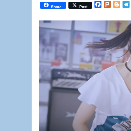
Facebook
Plurk
Blog
Share
Post