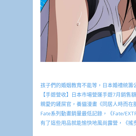
孩子們的婚姻教育不能等，日本婚禮統籌
【手遊營收】日本市場營運手遊7月銷售額：FGO
親愛的鏟屎官，養貓漫畫《同居人時而在腿
Fate系列動畫銷量最低記錄，《Fate/EXTRA
有了這些用品就能愉快地風尚露營，《搖曳露營