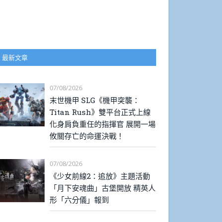
最新文章
07/08/2026
末世機甲 SLG《機甲突襲：
Titan Rush》雙平台正式上線
化身肩負重任的指揮官 展開一場
攸關存亡的命運決戰！
07/08/2026
《少女前線2：追放》主題活動
「月下安魂曲」古堡開放 精英人
形「六分儀」報到