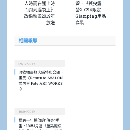
人時而在腿上時
營，《搖曳露
而跑到腦袋上》
營》C94限定
改編動畫2019年
Glamping用品
放送
套裝
相關報導
09/12/2019
收錄插畫與店舖特典公開，
畫集《Return to AVALON-
武內崇 Fate ART WORKS
-》
10/04/2019
橫跨一年播放的”傳奇”季
番，18年1月番《童話魔法