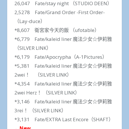
26,047 Fate/stay night （STUDIO DEEN）
2,5278 Fate/Grand Order -First Order-
（Lay-duce）
*8,607 衛宮家今天的飯 （ufotable）
*6,779 Fate/kaleid liner 魔法少女☆伊莉雅
（SILVER LINK）
*6,179 Fate/Apocrypha（A-1Pictures）
*5,381 Fate/kaleid liner 魔法少女☆伊莉雅
2wei！ （SILVER LINK）
*4,354 Fate/kaleid liner 魔法少女☆伊莉雅
2wei Herz！ （SILVER LINK）
*3,146 Fate/kaleid liner 魔法少女☆伊莉雅
3rei！ （SILVER LINK）
*3,131 Fate/EXTRA Last Encore（SHAFT）
←New