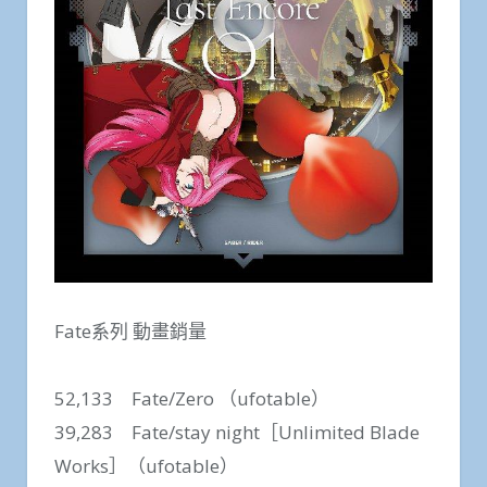
Fate系列 動畫銷量
52,133 Fate/Zero （ufotable）
39,283 Fate/stay night［Unlimited Blade
Works］（ufotable）