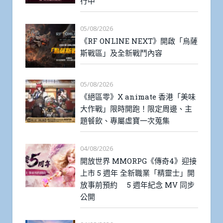
行中
05/08/2026
《RF ONLINE NEXT》開啟「烏薩
斯戰區」及全新戰鬥內容
05/08/2026
《絕區零》X animate 香港「美味
大作戰」限時開跑！限定周邊、主
題餐飲、專屬虛寶一次蒐集
04/08/2026
開放世界 MMORPG《傳奇4》迎接
上市 5 週年 全新職業「精靈士」開
放事前預約 5 週年紀念 MV 同步
公開