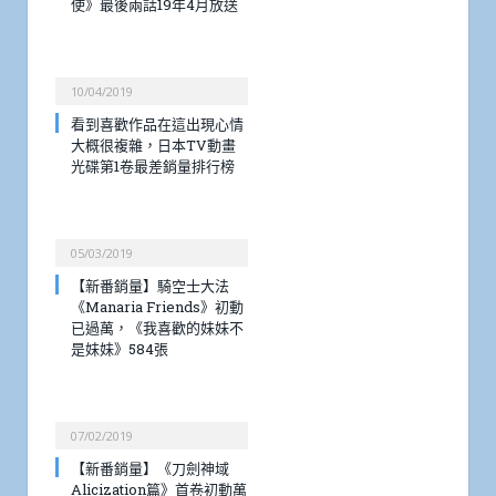
使》最後兩話19年4月放送
10/04/2019
看到喜歡作品在這出現心情
大概很複雜，日本TV動畫
光碟第1卷最差銷量排行榜
05/03/2019
【新番銷量】騎空士大法
《Manaria Friends》初動
已過萬，《我喜歡的妹妹不
是妹妹》584張
07/02/2019
【新番銷量】《刀劍神域
Alicization篇》首卷初動萬