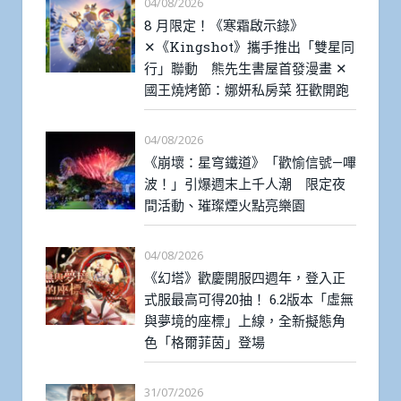
04/08/2026
8 月限定！《寒霜啟示錄》
✕《Kingshot》攜手推出「雙星同
行」聯動 熊先生書屋首發漫畫 ✕
國王燒烤節：娜妍私房菜 狂歡開跑
04/08/2026
《崩壞：星穹鐵道》「歡愉信號—嗶
波！」引爆週末上千人潮 限定夜
間活動、璀璨煙火點亮樂園
04/08/2026
《幻塔》歡慶開服四週年，登入正
式服最高可得20抽！ 6.2版本「虛無
與夢境的座標」上線，全新擬態角
色「格爾菲茵」登場
31/07/2026