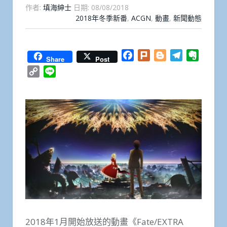
作者:
填海紳士
日期:
08/08/2018
2018年冬季新番
,
ACGN
,
動畫
,
新聞動態
Facebook
Plurk
Blogger
Telegram
Everno
Share
Post
Copy
Line
Link
2018年1月開始放送的動畫《Fate/EXTRA