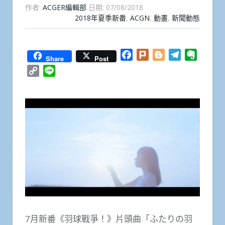
作者:
ACGER編輯部
日期:
07/08/2018
2018年夏季新番
,
ACGN
,
動畫
,
新聞動態
Facebook
Plurk
Blogger
Telegram
Everno
Share
Post
Copy
Line
Link
7月新番《羽球戰爭！》片頭曲「ふたりの羽