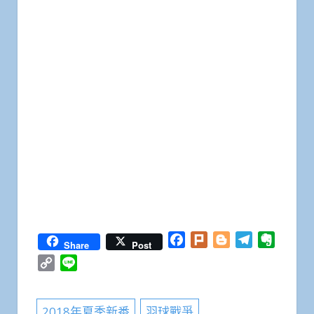
Facebook
Plurk
Blogger
Telegram
Everno
Share
Post
Copy
Line
Link
2018年夏季新番
羽球戰爭