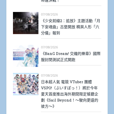
07/08/2026
《少女前線2：追放》主題活動「月
下安魂曲」古堡開放 精英人形「六
分儀」報到
07/08/2026
《BanG Dream! 交織的樂章》國際
服封閉測試正式開跑
07/08/2026
日本超人氣 電競 VTuber 團體
VSPO!（ぶいすぽっ！）將於今年
夏天首度推出海外期間限定餐廳企
劃《Sail Beyond！～駛向更遠的
彼方～》