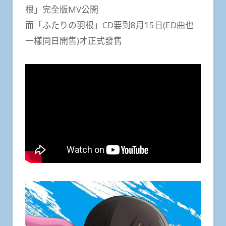
根」完全版MV公開
而「ふたりの羽根」CD要到8月15日(ED曲也
一樣同日開售)才正式發售