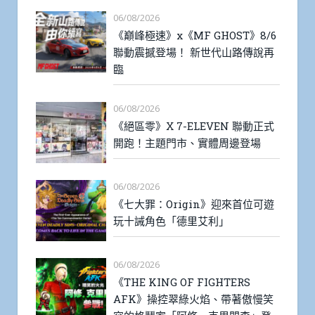
06/08/2026
《巔峰極速》x《MF GHOST》8/6
聯動震撼登場！ 新世代山路傳說再
臨
06/08/2026
《絕區零》X 7-ELEVEN 聯動正式
開跑！主題門市、實體周邊登場
06/08/2026
《七大罪：Origin》迎來首位可遊
玩十誡角色「德里艾利」
06/08/2026
《THE KING OF FIGHTERS
AFK》操控翠綠火焰、帶著傲慢笑