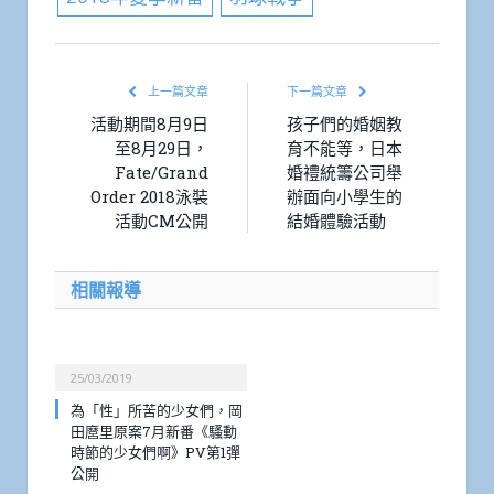
上一篇文章
下一篇文章
活動期間8月9日
孩子們的婚姻教
至8月29日，
育不能等，日本
Fate/Grand
婚禮統籌公司舉
Order 2018泳裝
辦面向小學生的
活動CM公開
結婚體驗活動
相關報導
25/03/2019
為「性」所苦的少女們，岡
田麿里原案7月新番《騷動
時節的少女們啊》PV第1彈
公開