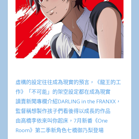
虛構的設定往往成為現實的預言，《龍王的工
作》「不可能」的架空設定都在成為現實
讀賣新聞專欄介紹DARLING in the FRANXX，
監督稱想製作孩子們看後得以成長的作品
由高橋李依來叫你起床，7月新番《One
Room》第二季新角色七橋御乃梨登場