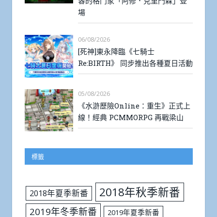
容的格鬥家「阿修．克里門森」登
場
06/08/2026
[死神]東永降臨《七騎士
Re:BIRTH》 同步推出各種夏日活動
05/08/2026
《水滸歷險Online：重生》正式上
線！經典 PCMMORPG 再戰梁山
標籤
2018年秋季新番
2018年夏季新番
2019年冬季新番
2019年夏季新番