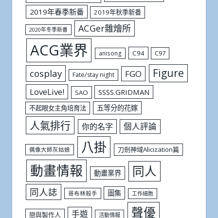
2019年春季新番
2019年秋季新番
ACGer雜燴所
2020年冬季新番
ACG業界
C94
C97
anisong
Figure
cosplay
FGO
Fate/stay night
LoveLive!
SSSS.GRIDMAN
SAO
五等分的花嫁
不起眼女主角培育法
人氣排行
個人評論
你的名字
八掛
刀劍神域Alicization篇
偶像大師灰姑娘
動畫情報
同人
動畫業界
同人誌
圖集
哥布林殺手
工作細胞
聲優
手遊
戀與製作人
活動情報