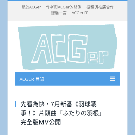
關於ACGer
作者與ACGer的關係
徵稿與推廣合作
總編一言
ACGer FB
ACGER 目錄
先看為快，7月新番《羽球戰
爭！》片頭曲「ふたりの羽根」
完全版MV公開