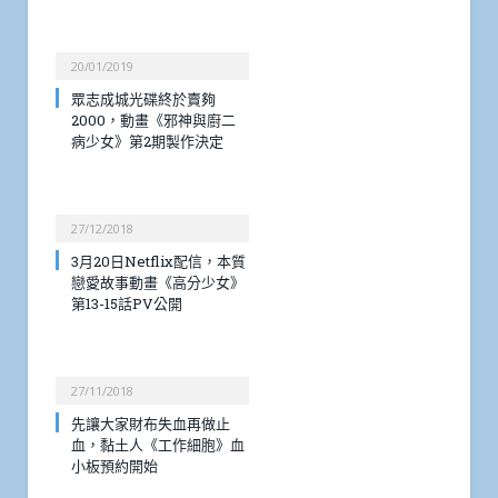
20/01/2019
眾志成城光碟終於賣夠
2000，動畫《邪神與廚二
病少女》第2期製作決定
27/12/2018
3月20日Netflix配信，本質
戀愛故事動畫《高分少女》
第13-15話PV公開
27/11/2018
先讓大家財布失血再做止
血，黏土人《工作細胞》血
小板預約開始