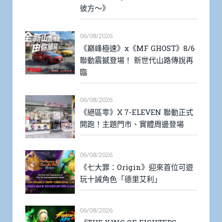
彼方～》
06/08/2026
《巔峰極速》x《MF GHOST》8/6
聯動震撼登場！ 新世代山路傳說再
臨
06/08/2026
《絕區零》X 7-ELEVEN 聯動正式
開跑！主題門市、實體周邊登場
06/08/2026
《七大罪：Origin》迎來首位可遊
玩十誡角色「德里艾利」
06/08/2026