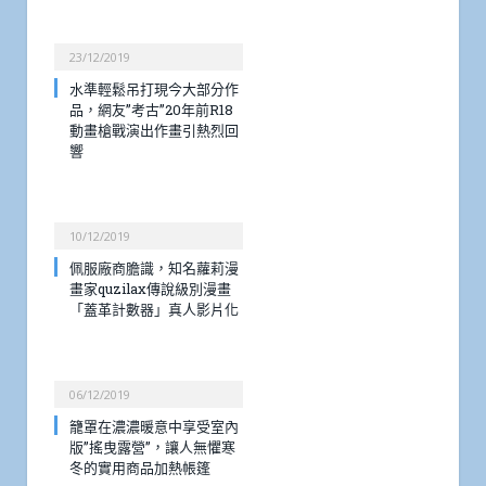
23/12/2019
水準輕鬆吊打現今大部分作
品，網友”考古”20年前R18
動畫槍戰演出作畫引熱烈回
響
10/12/2019
佩服廠商膽識，知名蘿莉漫
畫家quzilax傳說級別漫畫
「蓋革計數器」真人影片化
06/12/2019
籠罩在濃濃暖意中享受室內
版”搖曳露營”，讓人無懼寒
冬的實用商品加熱帳篷