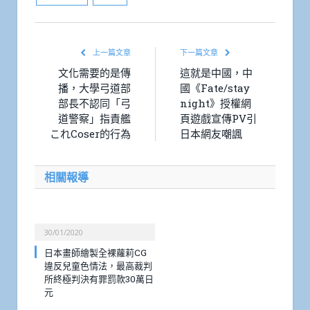
上一篇文章
下一篇文章
文化需要的是傳
這就是中國，中
播，大學弓道部
國《Fate/stay
部長不認同「弓
night》授權網
道警察」指責艦
頁遊戲宣傳PV引
これCoser的行為
日本網友嘲諷
相關報導
30/01/2020
日本畫師繪製全裸蘿莉CG
違反兒童色情法，最高裁判
所終極判決有罪罰款30萬日
元