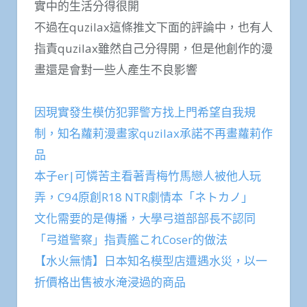
實中的生活分得很開
不過在quzilax這條推文下面的評論中，也有人
指責quzilax雖然自己分得開，但是他創作的漫
畫還是會對一些人產生不良影響
因現實發生模仿犯罪警方找上門希望自我規
制，知名蘿莉漫畫家quzilax承諾不再畫蘿莉作
品
本子er|可憐苦主看著青梅竹馬戀人被他人玩
弄，C94原創R18 NTR劇情本「ネトカノ」
文化需要的是傳播，大學弓道部部長不認同
「弓道警察」指責艦これCoser的做法
【水火無情】日本知名模型店遭遇水災，以一
折價格出售被水淹浸過的商品