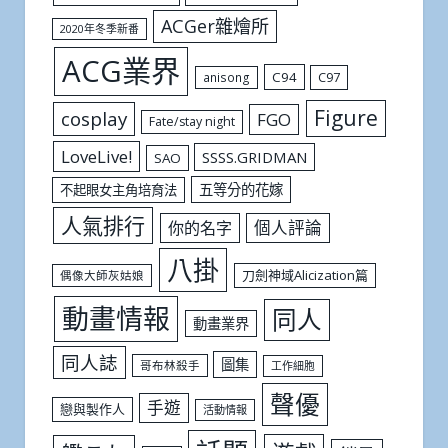
ACGer雜燴所
2020年冬季新番
ACG業界
C94
C97
anisong
Figure
cosplay
FGO
Fate/stay night
LoveLive!
SSSS.GRIDMAN
SAO
五等分的花嫁
不起眼女主角培育法
人氣排行
個人評論
你的名字
八掛
刀劍神域Alicization篇
偶像大師灰姑娘
動畫情報
同人
動畫業界
同人誌
圖集
哥布林殺手
工作細胞
聲優
手遊
戀與製作人
活動情報