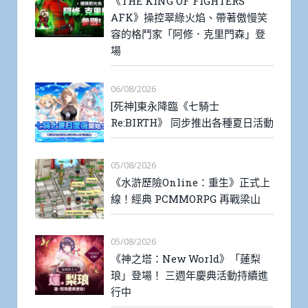
《THE KING OF FIGHTERS
AFK》操控翠綠火焰、帶著傲慢笑
容的格鬥家「阿修．克里門森」登
場
06/08/2026
[死神]東永降臨《七騎士
Re:BIRTH》 同步推出各種夏日活動
05/08/2026
《水滸歷險Online：重生》正式上
線！經典 PCMMORPG 再戰梁山
05/08/2026
《神之塔：New World》「蓮梨
琅」登場！ 三週年慶典活動持續進
行中