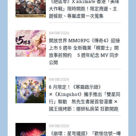
《絕區零》X animate 香港「美味
大作戰」限時開跑！限定周邊、主
題餐飲、專屬虛寶一次蒐集
04/08/2026
開放世界 MMORPG《傳奇4》迎接
上市 5 週年 全新職業「精靈士」開
放事前預約 5 週年紀念 MV 同步
公開
04/08/2026
8 月限定！《寒霜啟示錄》
✕《Kingshot》攜手推出「雙星同
行」聯動 熊先生書屋首發漫畫 ✕
國王燒烤節：娜妍私房菜 狂歡開跑
04/08/2026
《崩壞：星穹鐵道》「歡愉信號—嗶