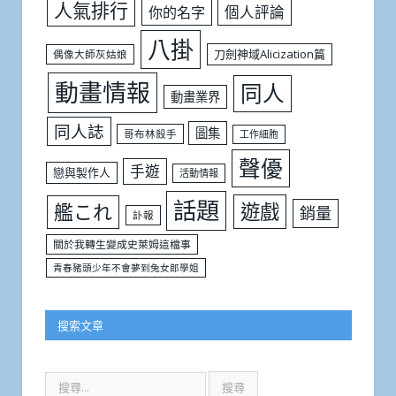
人氣排行
個人評論
你的名字
八掛
刀劍神域Alicization篇
偶像大師灰姑娘
動畫情報
同人
動畫業界
同人誌
圖集
哥布林殺手
工作細胞
聲優
手遊
戀與製作人
活動情報
話題
遊戲
艦これ
銷量
訃報
關於我轉生變成史萊姆這檔事
青春豬頭少年不會夢到兔女郎學姐
搜索文章