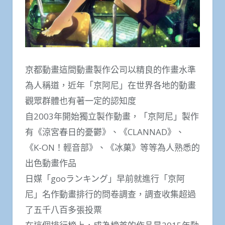
京都動畫這間動畫製作公司以精良的作畫水準
為人稱道，近年「京阿尼」在世界各地的動畫
觀眾群體也有著一定的認知度
自2003年開始獨立製作動畫，「京阿尼」製作
有《涼宮春日的憂鬱》、《CLANNAD》、
《K-ON！輕音部》、《冰菓》等等為人熟悉的
出色動畫作品
日媒「gooランキング」早前就進行「京阿
尼」名作動畫排行的問卷調查，調查收集超過
了五千八百多張投票