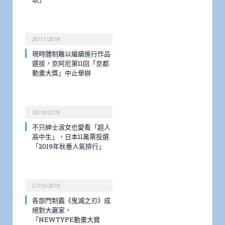
20/11/2019
現時體制難以繼續進行作品
選拔，京阿尼第11回「京都
動畫大獎」中止舉辦
30/10/2019
不只紳士淑女也愛看「超人
高中生」，日本11萬票投選
「2019年秋番人氣排行」
27/10/2019
各部門制霸《鬼滅之刃》成
絕對大嬴家，
「NEWTYPE動畫大賞