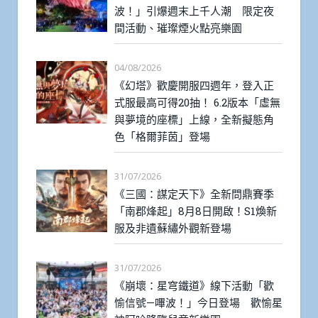
波！」引爆週末上千人潮 限定夜
間活動、璀璨煙火點亮樂園
04/08/2026
《幻塔》歡慶開服四週年，登入正
式服最高可得20抽！ 6.2版本「虛無
與夢境的座標」上線，全新擬態角
色「格爾菲茵」登場
31/07/2026
《三國：謀定天下》全新問鼎賽季
「南郡烽起」8月8日開啟！S1煥新
服及非遺蘇繡外觀新登場
31/07/2026
《崩壞：星穹鐵道》線下活動「歡
愉信號—嗶波！」今日登場 歡愉星