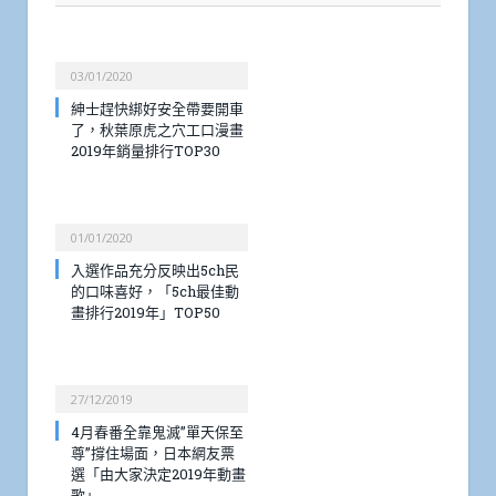
03/01/2020
紳士趕快綁好安全帶要開車
了，秋葉原虎之穴工口漫畫
2019年銷量排行TOP30
01/01/2020
入選作品充分反映出5ch民
的口味喜好，「5ch最佳動
畫排行2019年」TOP50
27/12/2019
4月春番全靠鬼滅”單天保至
尊”撐住場面，日本網友票
選「由大家決定2019年動畫
歌」