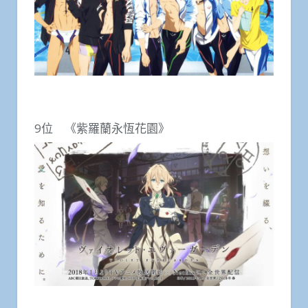
9位 《紫羅蘭永恆花園》