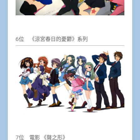
6位 《涼宮春日的憂鬱》系列
7位 電影 《聲之形》