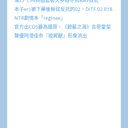
簿2》C94商品套裝大多為冬馬和紗款式
本子er|被下藥後無從反抗的02，DiTF 02 R18
NTR劇情本「reginae」
官方出COS最為還原，《碧藍之海》吉原愛菜
聲優阿澄佳奈『妝屍獸』形象流出