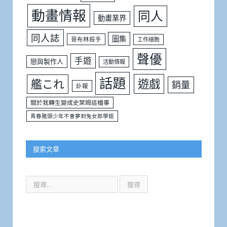
動畫情報
同人
動畫業界
同人誌
圖集
哥布林殺手
工作細胞
聲優
手遊
戀與製作人
活動情報
話題
遊戲
艦これ
銷量
訃報
關於我轉生變成史萊姆這檔事
青春豬頭少年不會夢到兔女郎學姐
搜索文章