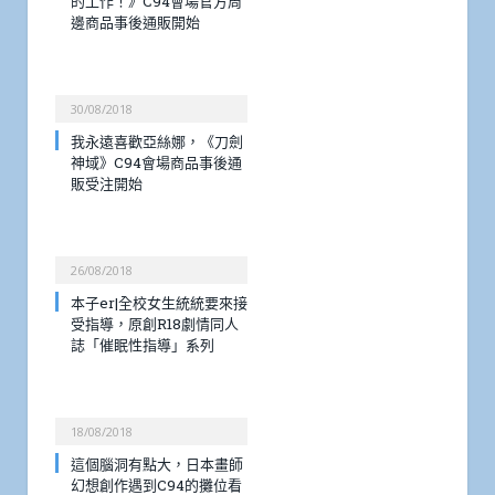
的工作！》C94會場官方周
邊商品事後通販開始
30/08/2018
我永遠喜歡亞絲娜，《刀劍
神域》C94會場商品事後通
販受注開始
26/08/2018
本子er|全校女生統統要來接
受指導，原創R18劇情同人
誌「催眠性指導」系列
18/08/2018
這個腦洞有點大，日本畫師
幻想創作遇到C94的攤位看