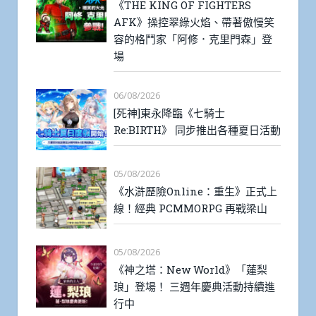
《THE KING OF FIGHTERS
AFK》操控翠綠火焰、帶著傲慢笑
容的格鬥家「阿修．克里門森」登
場
06/08/2026
[死神]東永降臨《七騎士
Re:BIRTH》 同步推出各種夏日活動
05/08/2026
《水滸歷險Online：重生》正式上
線！經典 PCMMORPG 再戰梁山
05/08/2026
《神之塔：New World》「蓮梨
琅」登場！ 三週年慶典活動持續進
行中