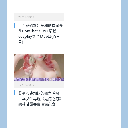
28/12/2019
【百花齊放】令和的首屆冬
季Comiket，C97聖戰
cosplay集合貼vol.1(首日
目)
12/12/2019
看到心跳加速的戀之呼吸，
日本女生再現《鬼滅之刃》
戀柱甘露寺蜜璃溫泉姿