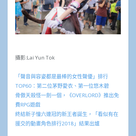
攝影:Lai Yun Tok
「聲音與容姿都是最棒的女性聲優」排行
TOP60：第二位茅野愛衣、第一位悠木碧
骨傲天殺怪一劍一個，《OVERLORD》推出免
費RPG遊戲
終結新子憧六連冠的新王者誕生，「看似有在
援交的動畫角色排行2018」結果出爐