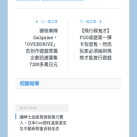
上一篇文章
下一篇文章
硬核樂隊
【飛行棋鬼才】
Galgame，
FGO桌遊第一彈
「OVERDRIVE」
卡包發售，然而
告別作遊戲眾籌
玩家必須抽到瑪
企劃迅速籌集
修才能進行遊戲
7200多萬日元
相關報導
20/01/2020
讓紳士血脈賁張殺傷力驚
人，日本Cos戀柱溫泉姿女
生示範新款童貞殺毛衣