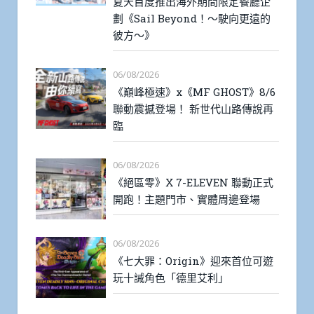
夏天首度推出海外期間限定餐廳企
劃《Sail Beyond！～駛向更遠的
彼方～》
06/08/2026
《巔峰極速》x《MF GHOST》8/6
聯動震撼登場！ 新世代山路傳說再
臨
06/08/2026
《絕區零》X 7-ELEVEN 聯動正式
開跑！主題門市、實體周邊登場
06/08/2026
《七大罪：Origin》迎來首位可遊
玩十誡角色「德里艾利」