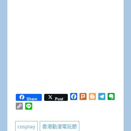
Facebook
Plurk
Blogger
Telegram
Everno
Share
Post
Copy
Line
Link
cosplay
香港動漫電玩節