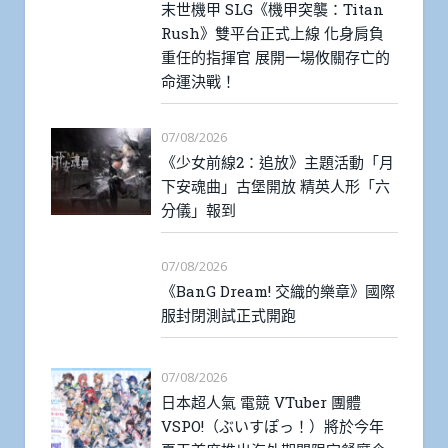
末世機甲 SLG《機甲突襲：Titan
Rush》雙平台正式上線 化身肩負
重任的指揮官 展開一場攸關存亡的
命運決戰！
07/08/2026
《少女前線2：追放》主題活動「月
下安魂曲」古堡開放 精英人形「六
分儀」報到
07/08/2026
《BanG Dream! 交織的樂章》國際
服封閉測試正式開跑
07/08/2026
日本超人氣 電競 VTuber 團體
VSPO!（ぶいすぽっ！）將於今年