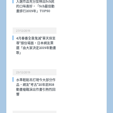
入選作品充分反映出5ch民
的口味喜好，「5ch最佳動
畫排行2019年」TOP50
27/12/2019
4月春番全靠鬼滅”單天保至
尊”撐住場面，日本網友票
選「由大家決定2019年動畫
歌」
23/12/2019
水準輕鬆吊打現今大部分作
品，網友”考古”20年前R18
動畫槍戰演出作畫引熱烈回
響