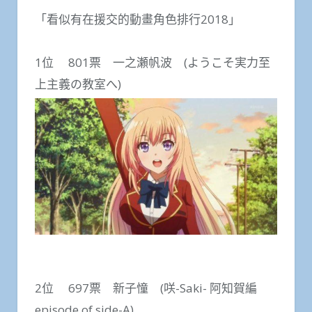
「看似有在援交的動畫角色排行2018」
1位 801票 一之瀬帆波 (ようこそ実力至
上主義の教室へ)
2位 697票 新子憧 (咲-Saki- 阿知賀編
episode of side-A)