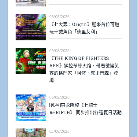
06/08/2026
《七大罪：Origin》迎來首位可遊
玩十誡角色「德里艾利」
06/08/2026
《THE KING OF FIGHTERS
AFK》操控翠綠火焰、帶著傲慢笑
容的格鬥家「阿修．克里門森」登
場
06/08/2026
[死神]東永降臨《七騎士
Re:BIRTH》 同步推出各種夏日活動
05/08/2026