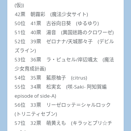
(仮))
42票 朝霧彩 (魔法少女サイト)
50位 41票 古谷向日葵 (ゆるゆり)
51位 40票 湯音 (異国迷路のクロワーゼ)
52位 39票 ゼロナナ/天城那々子 (デビル
ズライン)
53位 36票 ラ・ピュセル/岸辺颯太 (魔法
少女育成計画)
54位 35票 藍原柚子 (citrus)
55位 34票 松実玄 (咲-Saki- 阿知賀編
episode of side-A)
56位 33票 リーゼロッテ＝シャルロック
(トリニティセブン)
57位 32票 萌黄えも (キラッとプリ☆チ