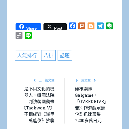
Facebook
Plurk
Blogger
Telegram
Everno
Share
Post
Copy
Line
Link
人氣排行
八掛
話題
上一篇文章
下一篇文章
是不同文化的機
硬核樂隊
器人，韓國法院
Galgame，
判決韓國動畫
「OVERDRIVE」
《Taekwon V》
告別作遊戲眾籌
不構成對《鐵甲
企劃迅速籌集
萬能俠》抄襲
7200多萬日元