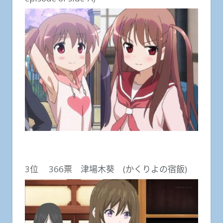
3位 366票 津場木葵 (かくりよの宿飯)