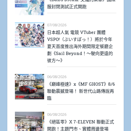
服封閉測試正式開跑
07/08/2026
日本超人氣 電競 VTuber 團體
VSPO!（ぶいすぽっ！）將於今年
夏天首度推出海外期間限定餐廳企
劃《Sail Beyond！～駛向更遠的
彼方～》
06/08/2026
《巔峰極速》x《MF GHOST》8/6
聯動震撼登場！ 新世代山路傳說再
臨
06/08/2026
《絕區零》X 7-ELEVEN 聯動正式
開跑！主題門市、實體周邊登場