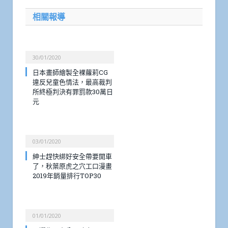
相關報導
30/01/2020
日本畫師繪製全裸蘿莉CG
違反兒童色情法，最高裁判
所終極判決有罪罰款30萬日
元
03/01/2020
紳士趕快綁好安全帶要開車
了，秋葉原虎之穴工口漫畫
2019年銷量排行TOP30
01/01/2020