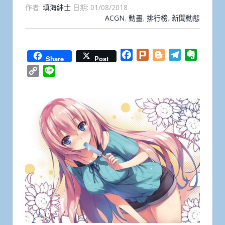
作者:
填海紳士
日期:
01/08/2018
ACGN
,
動畫
,
排行榜
,
新聞動態
Facebook
Plurk
Blogger
Telegram
Everno
Share
Post
Copy
Line
Link