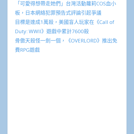
「可愛得想帶走她們」台灣活動蘿莉COS血小
板，日本網絡犯罪預告式評論引起爭議
目標是達成1萬殺，美國盲人玩家在《Call of
Duty: WWII》遊戲中累計7600殺
骨傲天殺怪一劍一個，《OVERLORD》推出免
費RPG遊戲