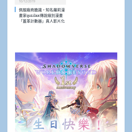
10/12/2019
佩服廠商膽識，知名蘿莉漫
畫家quzilax傳說級別漫畫
「蓋革計數器」真人影片化