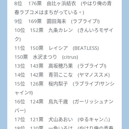
8位 176票 由比ヶ浜結衣 (やはり俺の青
春ラブコメはまちがっている。)
9位 169票 園田海未 (ラブライブ!)
10位 152票 九条カレン (きんいろモザイ
ク)
11位 150票 レイシア (BEATLESS)
150票 水沢まつり (citrus)
13位 143票 高坂穂乃果 (ラブライブ!)
14位 142票 青羽ここな (ヤマノススメ)
15位 126票 桜内梨子 (ラブライブ!サンシ
ャイン!!)
16位 124票 烏丸千歳 (ガーリッシュナン
バー)
17位 121票 犬山あおい (ゆるキャン△)
18位 120票 一色いろは (やはり俺の青春