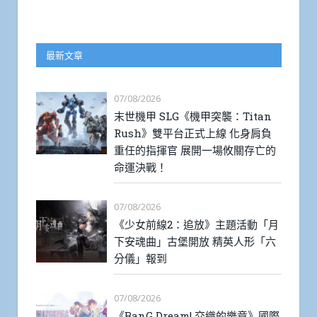
最新文章
07/08/2026
末世機甲 SLG《機甲突襲：Titan
Rush》雙平台正式上線 化身肩負
重任的指揮官 展開一場攸關存亡的
命運決戰！
07/08/2026
《少女前線2：追放》主題活動「月
下安魂曲」古堡開放 精英人形「六
分儀」報到
07/08/2026
《BanG Dream! 交織的樂章》國際