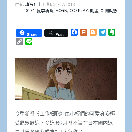
作者:
填海紳士
日期:
30/07/2018
2018年夏季新番
,
ACGN
,
COSPLAY
,
動畫
,
新聞動態
Facebook
Plurk
Blogger
Telegram
Everno
Share
Post
Copy
Line
Link
今季新番《工作細胞》血小板們的可愛身姿極
受觀眾歡迎，令這套7月番不論在日本國內還
是世界各國都成為7月人氣作品