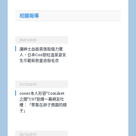
相關報導
20/01/2020
讓紳士血脈賁張殺傷力驚
人，日本Cos戀柱溫泉姿女
生示範新款童貞殺毛衣
31/12/2019
coser本人形容”Comiket
之闇”C97勁爆一幕網友吐
槽：「聚集在卵子周圍的精
子」
30/12/2019