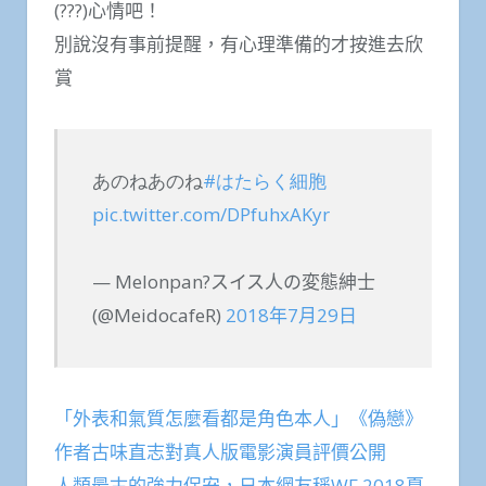
(???)心情吧！
別說沒有事前提醒，有心理準備的才按進去欣
賞
あのねあのね
#はたらく細胞
pic.twitter.com/DPfuhxAKyr
— Melonpan?スイス人の変態紳士
(@MeidocafeR)
2018年7月29日
「外表和氣質怎麼看都是角色本人」《偽戀》
作者古味直志對真人版電影演員評價公開
人類最古的強力保安，日本網友稱WF 2018夏