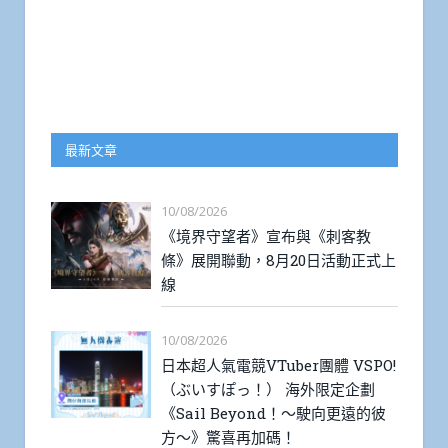
最新文章
10/08/2026
《境界守望者》宣布與《刺客教
條》展開聯動，8月20日活動正式上
線
10/08/2026
日本超人氣電競VTuber團體 VSPO!
（ぶいすぽっ！） 海外限定企劃
《Sail Beyond！～駛向更遠的彼
方～》驚喜再加碼！