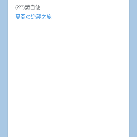
(???)請自便
夏亞の逆襲之旅