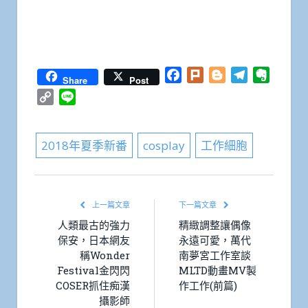
Facebook
Plurk
Blogger
Telegram
Everno
Share
Post
Copy
Line
Link
2018年夏季新番
cosplay
工作細胞
上一篇文章
下一篇文章
人類最古的強力
精緻調整讓偶像
保安，日本網友
永遠可愛，萬代
稱Wonder
南夢宮工作室談
Festival金閃閃
MLTD動畫MV製
COSER抓住痴漢
作工作(前篇)
攝影師