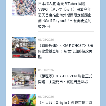
日本超人氣 電競 VTuber 團體
VSPO!（ぶいすぽっ！）將於今年
夏天首度推出海外期間限定餐廳企
劃《Sail Beyond！～駛向更遠的
彼方～》
06/08/2026
《巔峰極速》x《MF GHOST》8/6
聯動震撼登場！ 新世代山路傳說再
臨
06/08/2026
《絕區零》X 7-ELEVEN 聯動正式
開跑！主題門市、實體周邊登場
06/08/2026
《七大罪：Origin》迎來首位可遊