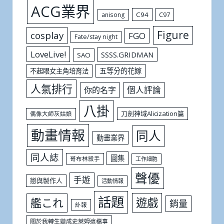
ACG業界
C94
C97
anisong
Figure
cosplay
FGO
Fate/stay night
LoveLive!
SSSS.GRIDMAN
SAO
五等分的花嫁
不起眼女主角培育法
人氣排行
個人評論
你的名字
八掛
刀劍神域Alicization篇
偶像大師灰姑娘
動畫情報
同人
動畫業界
同人誌
圖集
哥布林殺手
工作細胞
聲優
手遊
戀與製作人
活動情報
話題
遊戲
艦これ
銷量
訃報
關於我轉生變成史萊姆這檔事