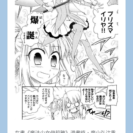
在畫《魔法少女伊莉雅》漫畫時，廣山弘注重