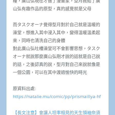
糧，廣山弘現在才做了漫畫家，型月教給了廣
山弘有趣作品的原型，真的感覺就是父母
而タスクオーナ覺得型月對於自己就是溫暖的
澡堂，想進入其中浸入其中，變得溫暖溫柔起
來，同時也清洗自己的身體
對此廣山弘吐槽澡堂可不會影響思想，タスク
オーナ就說那麼廣山弘剛才說的話就是自己說
的話，之後認真的說，型月對自己來說就像是
一個公園，可以在其中渡過愉快的時光
原資料出處:
https://natalie.mu/comic/pp/prismaillya-hf
【長文注意】會讓人坦率相見的天生領袖奈須