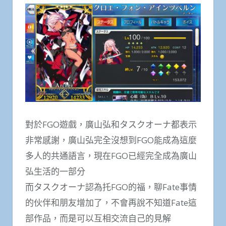
對於FGO遊戲，廣山弘和タスクオーナ都表示
非常感謝，廣山弘完全沒想到FGO能成為這麼
多人的共通語言，現在FGO已經完全成為廣山
弘生活的一部分
而タスクオーナ認為托FGO的福，聊Fate事情
的伙伴和朋友增加了，不會再說不知道Fate這
部作品，而是可以互相交流自己的見解