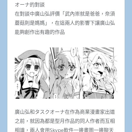
オーナ的對談
在對談中廣山弘評價「武內崇就是爸爸，奈須
蘑菇則是媽媽」，在這兩人的影響下讓廣山弘
能夠創作出有趣的作品
廣山弘和タスクオーナ在作為商業漫畫家出道
之前，就因為都是型月作品的同人作者而互相
相識，兩人會用Skype軟件一邊畫圖一邊聊天