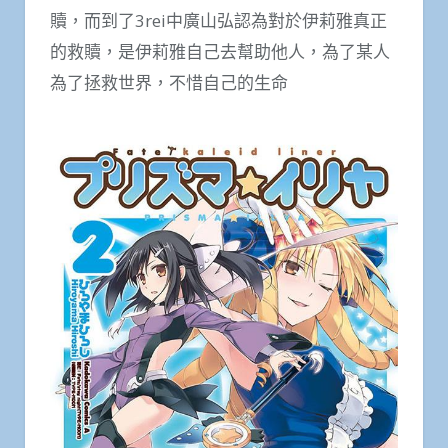
贖，而到了3rei中廣山弘認為對於伊莉雅真正
的救贖，是伊莉雅自己去幫助他人，為了某人
為了拯救世界，不惜自己的生命