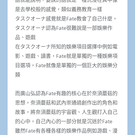
是去學校般的感覺，類似義務教育一樣
タスクオーナ感覺就是Fate教會了自己什麼，
タスクオーナ認為Fate很難說是一部娛樂作
品、遊戲
在タスクオーナ所知的娛樂項目選擇中例如電
影、遊戲、讀書，Fate就是單獨的一種娛樂項
目選項，Fate就像是單獨的一個巨大的娛樂分
類
而廣山弘認為Fate有趣的核心在於奈須蘑菇的
思想，奈須蘑菇和武內崇通過創作出的角色和
故事，將奈須蘑菇的宇宙觀、人生觀打入自己
的心中，自己內心的一部分就是沉迷於Fate
雖然Fate有各種各樣的娛樂作品例如游戲、漫