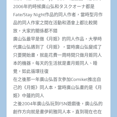
2006年的時候廣山弘和タスクオーナ都是
Fate/Stay Night作品的同人作者，當時型月作
品的同人作家之間在活動和酒會上都比較開
放，大家的關係都不錯
廣山弘最早是做《月姬》的同人作品，大學時
代廣山弘遇到了《月姬》，當時廣山弘變成了
只要開始畫，就能花費一周時間只做月姬同人
本的機器，每天的生活就是畫月姬同人、睡
覺，如此循環往復
在之後那一年廣山弘首次參加Comiket推出自
己的《月姬》同人本，當時廣山弘畫的是《月
姬》中蓮的同人
之後2004年廣山弘玩到FSN遊戲後，廣山弘的
創作方向就是畫伊莉雅同人本，直到現在也在