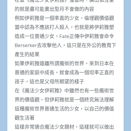
的就是盡可能畫出型月不會做的內容
例如伊莉雅是一個率直的少女，倫理觀價值觀
當中認為不應該打人殺人，也就是將伊莉雅塑
造成一位普通少女，Fate正傳中伊莉雅會命令
Berserker去攻擊他人，這只是在外公的教育下
產生的結果
如果伊莉雅遠離所謂魔術的世界，來到日本在
普通的家庭中成長，就會成為一個坦率正直的
孩子，這也是父母所期望的樣子
在《魔法少女伊莉雅》中雖然也有一些魔術世
界的價值觀，但伊莉雅就是一個終究無法理解
這種魔術世界普通生活的少女，以自己的價值
觀生活著
這樣非常適合魔法少女題材，這樣就可以做出