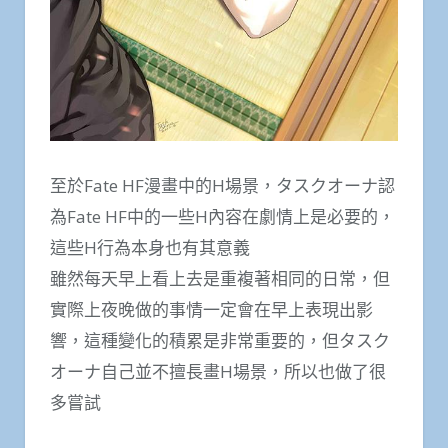
至於Fate HF漫畫中的H場景，タスクオーナ認
為Fate HF中的一些H內容在劇情上是必要的，
這些H行為本身也有其意義
雖然每天早上看上去是重複著相同的日常，但
實際上夜晚做的事情一定會在早上表現出影
響，這種變化的積累是非常重要的，但タスク
オーナ自己並不擅長畫H場景，所以也做了很
多嘗試