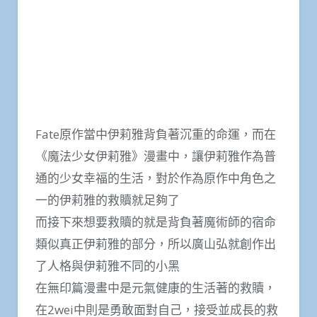
Fate原作當中伊莉雅背負著沉重的命運，而在
《魔法少女伊莉雅》漫畫中，讓伊莉雅作為普
通的少女幸福的生活，對於作為原作中角色之
一的伊莉雅的救贖就足夠了
而接下來想要救贖的就是背負著魔術師的宿命
類似真正伊莉雅的部分，所以廣山弘就創作出
了人格與伊莉雅不同的小黑
在無印篇漫畫中是元氣健康的生活著的救贖，
在2wei中則是勇敢面對自己，接受並成長的救