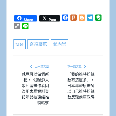
Facebook
Plurk
Blogger
Telegram
Everno
Share
Post
Copy
Line
Link
fate
奈須蘑菇
武內崇
上一篇文章
下一篇文章
感覺可以做個新
「我的推特粉絲
梗，《遊戲3人
數有這麼多」，
娘》漫畫作者因
日本年輕原畫師
為用家貓資料登
以自己推特粉絲
記年齡被凍結推
數反駁前輩教導
特帳號