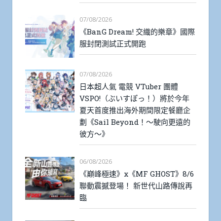
07/08/2026
《BanG Dream! 交織的樂章》國際
服封閉測試正式開跑
07/08/2026
日本超人氣 電競 VTuber 團體
VSPO!（ぶいすぽっ！）將於今年
夏天首度推出海外期間限定餐廳企
劃《Sail Beyond！～駛向更遠的
彼方～》
06/08/2026
《巔峰極速》x《MF GHOST》8/6
聯動震撼登場！ 新世代山路傳說再
臨