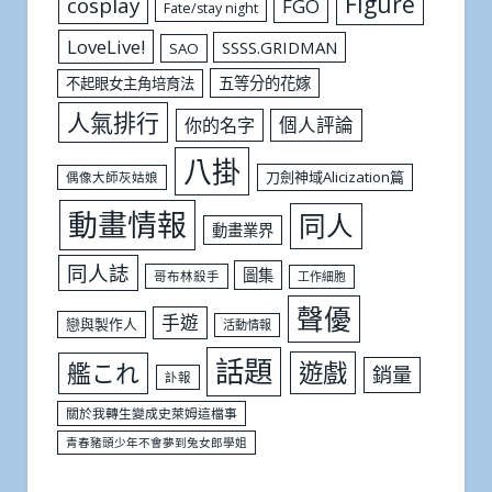
Figure
cosplay
FGO
Fate/stay night
LoveLive!
SSSS.GRIDMAN
SAO
五等分的花嫁
不起眼女主角培育法
人氣排行
個人評論
你的名字
八掛
刀劍神域Alicization篇
偶像大師灰姑娘
動畫情報
同人
動畫業界
同人誌
圖集
哥布林殺手
工作細胞
聲優
手遊
戀與製作人
活動情報
話題
遊戲
艦これ
銷量
訃報
關於我轉生變成史萊姆這檔事
青春豬頭少年不會夢到兔女郎學姐