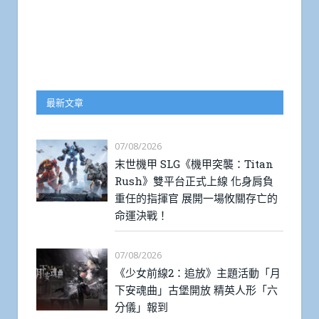
最新文章
07/08/2026
末世機甲 SLG《機甲突襲：Titan
Rush》雙平台正式上線 化身肩負
重任的指揮官 展開一場攸關存亡的
命運決戰！
07/08/2026
《少女前線2：追放》主題活動「月
下安魂曲」古堡開放 精英人形「六
分儀」報到