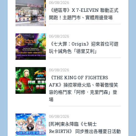
06/08/2026
《絕區零》X 7-ELEVEN 聯動正式
開跑！主題門市、實體周邊登場
06/08/2026
《七大罪：Origin》迎來首位可遊
玩十誡角色「德里艾利」
06/08/2026
《THE KING OF FIGHTERS
AFK》操控翠綠火焰、帶著傲慢笑
容的格鬥家「阿修．克里門森」登
場
06/08/2026
[死神]東永降臨《七騎士
Re:BIRTH》 同步推出各種夏日活動