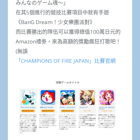
みんなのゲーム魂～」
在其5個進行的競技比賽項目中就有手遊
《BanG Dream！少女樂團派對》​​​
而比賽勝出的隊伍可以獲得總值100萬日元的
Amazon禮劵，來為高額的獎勵瘋狂打歌吧！
(無誤
「CHAMPIONS OF FIRE JAPAN」比賽官網