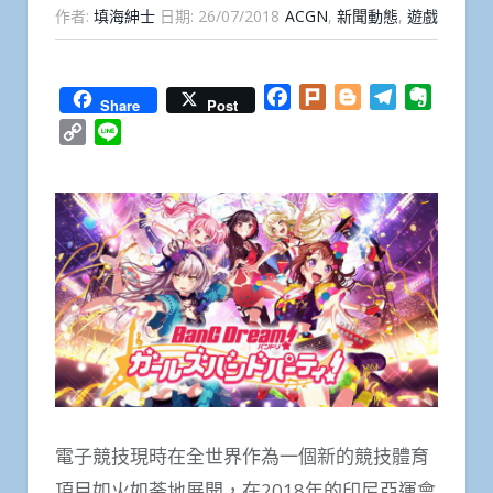
作者:
填海紳士
日期:
26/07/2018
ACGN
,
新聞動態
,
遊戲
Facebook
Plurk
Blogger
Telegram
Everno
Share
Post
Copy
Line
Link
電子競技現時在全世界作為一個新的競技體育
項目如火如荼地展開，在2018年的印尼亞運會