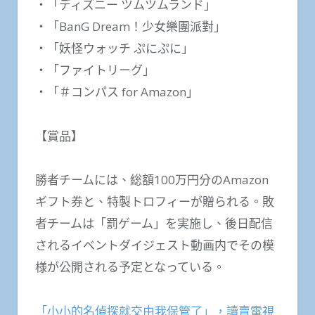
・「ディズニー ツムツムランド」
・「BanG Dream！少女樂團派對」
・「妖怪ウォッチ ぷにぷに」
・「ファイトリーグ」
・「＃コンパス for Amazon」
【賞品】
勝者チームには、総額100万円分のAmazon
ギフト券と、特製トロフィーが贈られる。敗
者チームは「罰ゲーム」を実施し、後日配信
されるイベントダイジェスト動画内でその模
様が公開される予定となっている。
「小小的名偵探就交由我保管了」，讀賣電視