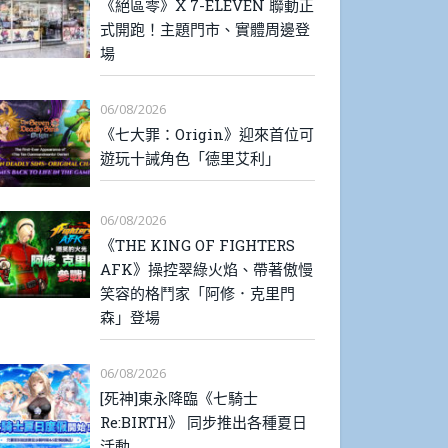
《絕區零》X 7-ELEVEN 聯動正
式開跑！主題門市、實體周邊登
場
06/08/2026
《七大罪：Origin》迎來首位可
遊玩十誡角色「德里艾利」
06/08/2026
《THE KING OF FIGHTERS
AFK》操控翠綠火焰、帶著傲慢
笑容的格鬥家「阿修．克里門
森」登場
06/08/2026
[死神]東永降臨《七騎士
Re:BIRTH》 同步推出各種夏日
活動