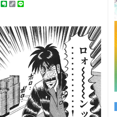
ger
Telegram
Evernote
Copy
Line
Link