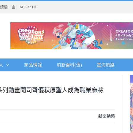
總編一言
ACGer FB
人
商品情報
萌新百科(仮)
星海航路
系列動畫開司聲優萩原聖人成為職業麻將
新聞動態