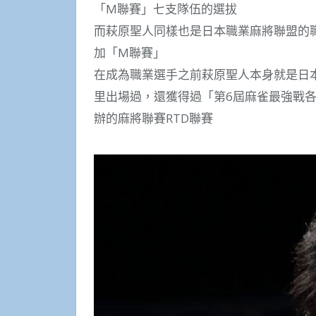
「M聯賽」七支隊伍的選拔
而萩原聖人同樣也是日本職業麻將聯盟的
加「M聯賽」
在成為職業選手之前萩原聖人本身就是日
里出場過，還獲得過「第6屆麻雀最強戰各界
辦的麻將聯賽RTD聯賽