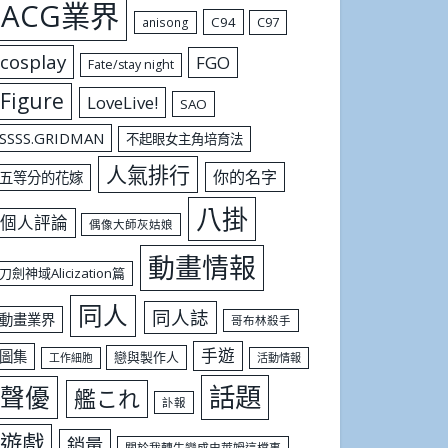
ACG業界
C94
C97
anisong
cosplay
FGO
Fate/stay night
Figure
LoveLive!
SAO
SSSS.GRIDMAN
不起眼女主角培育法
人氣排行
你的名字
五等分的花嫁
八掛
個人評論
偶像大師灰姑娘
動畫情報
刀劍神域Alicization篇
同人
同人誌
動畫業界
哥布林殺手
手遊
圖集
戀與製作人
工作細胞
活動情報
話題
聲優
艦これ
訃報
遊戲
銷量
關於我轉生變成史萊姆這檔事