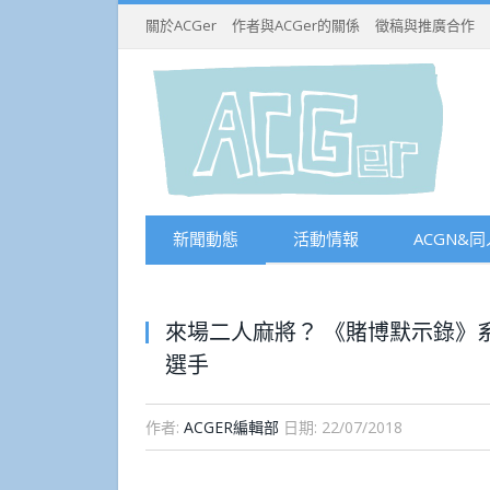
關於ACGer
作者與ACGer的關係
徵稿與推廣合作
新聞動態
活動情報
ACGN&同
來場二人麻將？ 《賭博默示錄》
選手
作者:
ACGER編輯部
日期:
22/07/2018