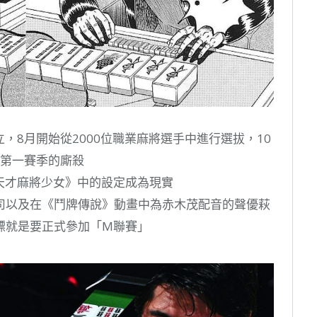
，8月開始從2000位職業麻將選手中進行選拔，10
」第一賽季的廝殺
天才麻將少女》中的設定成為現實
司以及在《鬥牌傳說》動畫中為赤木茂配音的聲優萩
標就是要正式參加「M聯賽」