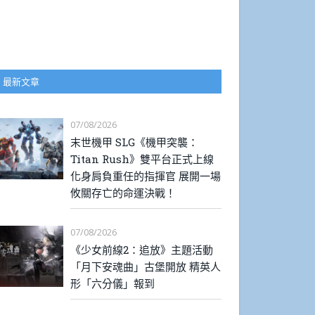
最新文章
07/08/2026
末世機甲 SLG《機甲突襲：
Titan Rush》雙平台正式上線
化身肩負重任的指揮官 展開一場
攸關存亡的命運決戰！
07/08/2026
《少女前線2：追放》主題活動
「月下安魂曲」古堡開放 精英人
形「六分儀」報到