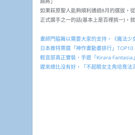
麻將」
如果萩原聖人能夠順利通過8月的選拔，從
正式選手之一的話(基本上是百裡挑一)，
畫師門脇舞以需要大家的支持，《魔法少
日本推特票選「神作畫動畫排行」TOP10
輕音部真正實裝，手遊「Kirara Fantas
遲來總比沒有好，「不起眼女主角培育法