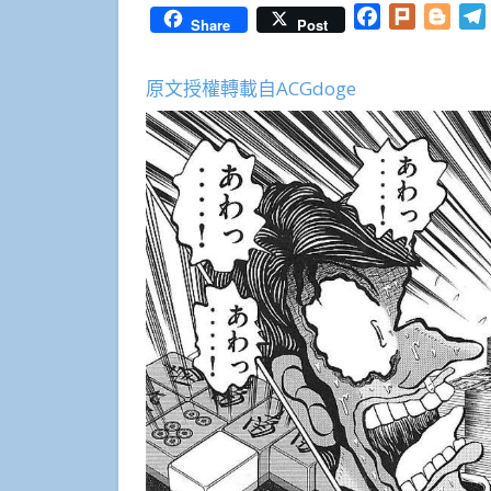
Facebook
Plurk
Blog
Share
Post
原文授權轉載自ACGdoge