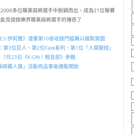
2000多位職業麻將選手中脫穎而出，成為21位聯賽
就能見證娛樂界職業麻將選手的傳奇了
女☆伊莉雅》漫畫第10卷收錄門脇舞以繪製賀圖
：第3位巨人、第2位Fate系列、第1位「人類聖經」
ia」7月23日《K-ON！輕音部》參戰
深崎暮人展」活動商品事後通販開始