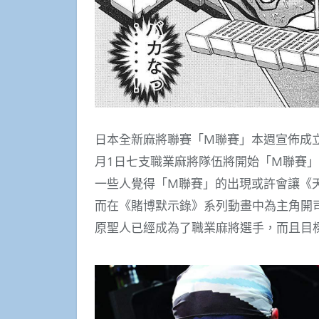
日本全新麻將聯賽「M聯賽」本週宣佈成立
月1日七支職業麻將隊伍將開始「M聯賽
一些人覺得「M聯賽」的出現或許會讓《
而在《賭博默示錄》系列動畫中為主角開
原聖人已經成為了職業麻將選手，而且目