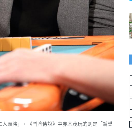
二人麻將」，《鬥牌傳說》中赤木茂玩的則是「鷲巢