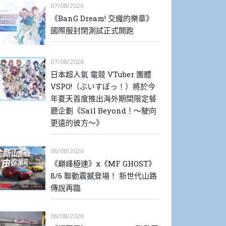
07/08/2026
《BanG Dream! 交織的樂章》
國際服封閉測試正式開跑
07/08/2026
日本超人氣 電競 VTuber 團體
VSPO!（ぶいすぽっ！）將於今
年夏天首度推出海外期間限定餐
廳企劃《Sail Beyond！～駛向
更遠的彼方～》
06/08/2026
《巔峰極速》x《MF GHOST》
8/6 聯動震撼登場！ 新世代山路
傳說再臨
06/08/2026