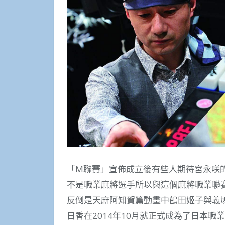
「M聯賽」宣佈成立後有些人期待宮永咲
不是職業麻將選手所以與這個麻將職業聯
反倒是天麻阿知賀篇動畫中鶴田姬子與義
日香在2014年10月就正式成為了日本