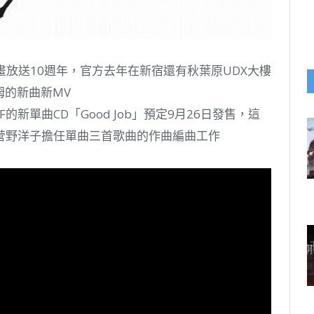
迎來動畫放送10週年，官方去年在新宿還有秋葉原UDX大樓
諾姆的新曲新MV
s F的新單曲CD「Good Job」預定9月26日發售，這
菅野洋子擔任單曲三首歌曲的作曲編曲工作