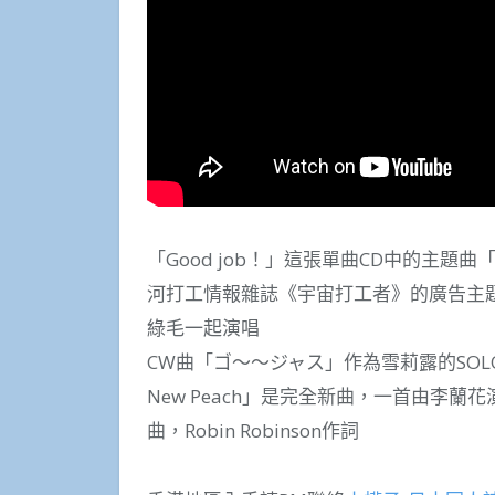
「Good job！」這張單曲CD中的主題曲
河打工情報雜誌《宇宙打工者》的廣告主
綠毛一起演唱
CW曲「ゴ～～ジャス」作為雪莉露的SOL
New Peach」是完全新曲，一首由李
曲，Robin Robinson作詞