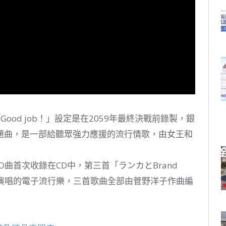
「Good job！」設定是在2059年最終決戰前錄製，銀
題曲，是一部給聽眾強力應援的流行情歌，由女王和
O曲首次收錄在CD中，第三首「ランカとBrand
蘭花演唱的電子流行樂，三首歌曲全部由菅野洋子作曲編