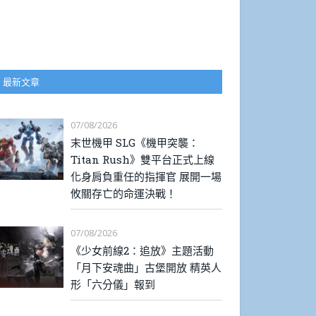
最新文章
07/08/2026
末世機甲 SLG《機甲突襲：
Titan Rush》雙平台正式上線
化身肩負重任的指揮官 展開一場
攸關存亡的命運決戰！
07/08/2026
《少女前線2：追放》主題活動
「月下安魂曲」古堡開放 精英人
形「六分儀」報到