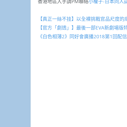
香港地區入手請PM聯絡
小權子-日本同人
【真正一絲不挂】以全裸挑戰官品尺度的
【官方「劇透」】最後一部EVA新劇場版特
《白色相簿2》同好會廣播2018第1回配