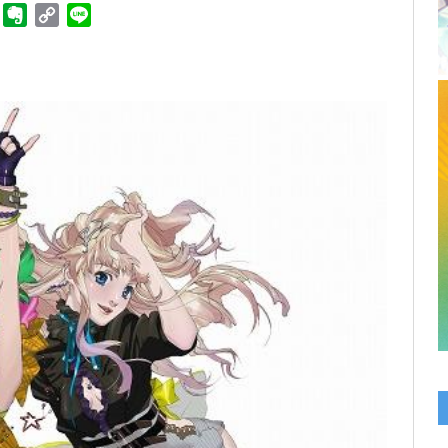
ger
Telegram
Evernote
Copy
Line
Link