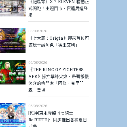
《絕區零》X 7-ELEVEN 聯動正
式開跑！主題門市、實體周邊登
場
06/08/2026
《七大罪：Origin》迎來首位可
遊玩十誡角色「德里艾利」
06/08/2026
《THE KING OF FIGHTERS
AFK》操控翠綠火焰、帶著傲慢
笑容的格鬥家「阿修．克里門
森」登場
06/08/2026
[死神]東永降臨《七騎士
Re:BIRTH》 同步推出各種夏日
活動