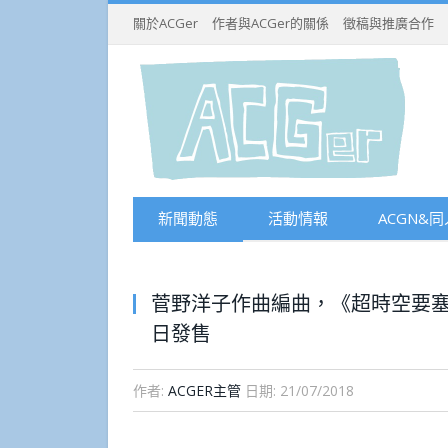
關於ACGer
作者與ACGer的關係
徵稿與推廣合作
新聞動態
活動情報
ACGN&同
菅野洋子作曲編曲，《超時空要塞Fron
日發售
作者:
ACGER主管
日期:
21/07/2018