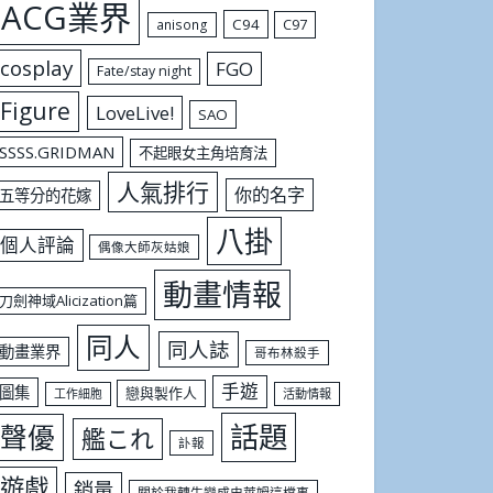
ACG業界
C94
C97
anisong
cosplay
FGO
Fate/stay night
Figure
LoveLive!
SAO
SSSS.GRIDMAN
不起眼女主角培育法
人氣排行
你的名字
五等分的花嫁
八掛
個人評論
偶像大師灰姑娘
動畫情報
刀劍神域Alicization篇
同人
同人誌
動畫業界
哥布林殺手
手遊
圖集
戀與製作人
工作細胞
活動情報
話題
聲優
艦これ
訃報
遊戲
銷量
關於我轉生變成史萊姆這檔事