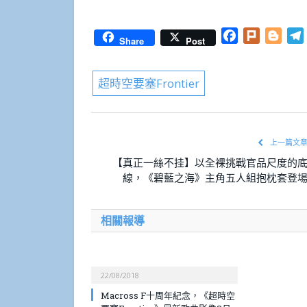
Facebook
Plurk
Blog
Share
Post
超時空要塞Frontier
上一篇文
【真正一絲不挂】以全裸挑戰官品尺度的
線，《碧藍之海》主角五人組抱枕套登
相關報導
22/08/2018
Macross F十周年紀念，《超時空