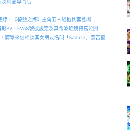
誌及精品專門店
底線，《碧藍之海》主角五人組抱枕套登場
報PV，EVA8號機設定及真希波近鏡特寫公開
信，聽眾來信相談其女朋友名叫「Kazusa」感苦惱