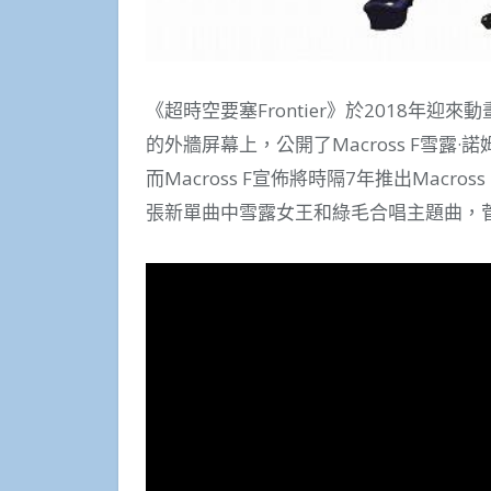
《超時空要塞Frontier》於2018年
的外牆屏幕上，公開了Macross F雪露·
而Macross F宣佈將時隔7年推出Macros
張新單曲中雪露女王和綠毛合唱主題曲，