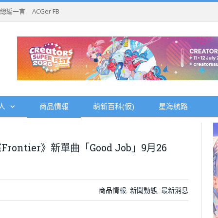
總編一言
ACGer FB
人
商品情報
萌新百科(仮)
星海航路
tier》新單曲「Good Job」9月26
商品情報
,
新聞動態
,
最新消息