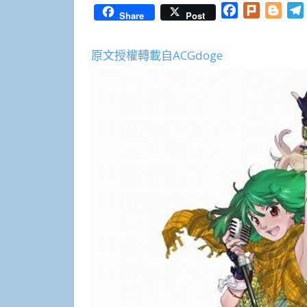
Facebook
Plurk
Blog
Share
Post
原文授權轉載自ACGdoge