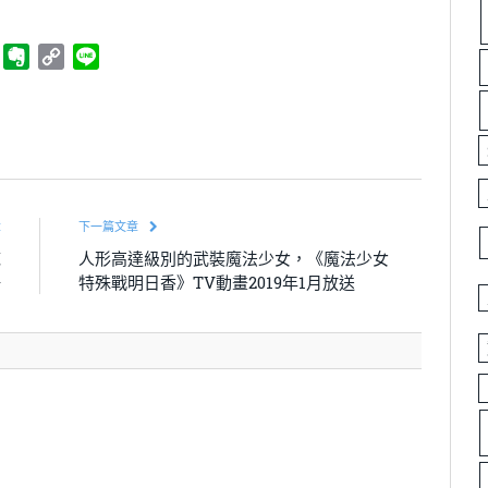
ger
Telegram
Evernote
Copy
Line
Link
章
下一篇文章
底
人形高達級別的武裝魔法少女，《魔法少女
場
特殊戰明日香》TV動畫2019年1月放送