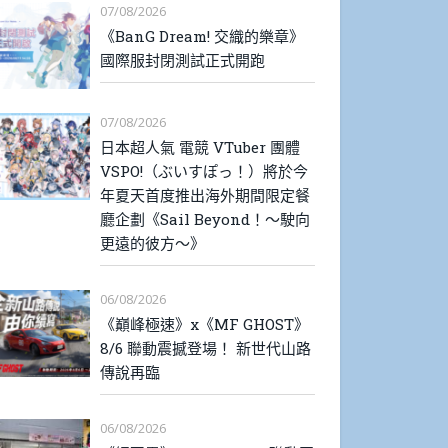
07/08/2026
《BanG Dream! 交織的樂章》
國際服封閉測試正式開跑
07/08/2026
日本超人氣 電競 VTuber 團體
VSPO!（ぶいすぽっ！）將於今
年夏天首度推出海外期間限定餐
廳企劃《Sail Beyond！～駛向
更遠的彼方～》
06/08/2026
《巔峰極速》x《MF GHOST》
8/6 聯動震撼登場！ 新世代山路
傳說再臨
06/08/2026