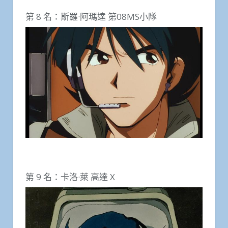
第 8 名：斯羅·阿瑪達 第08MS小隊
第 9 名：卡洛·萊 高達 X