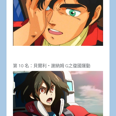
第 10 名：貝爾利・謝納姆 G之復國運動