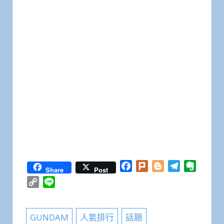
Facebook
Plurk
Blogger
Telegram
Everno
Share
Post
Copy
Line
Link
GUNDAM
人氣排行
話題