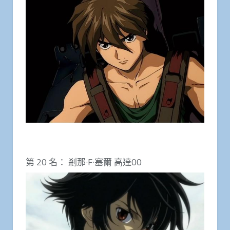
第 20 名： 剎那·F·塞爾 高達00