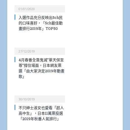
01/01/2020
入選作品充分反映出5ch民
的口味喜好，「5ch最佳動
畫排行2019年」TOP50
27/12/2019
4月春番全靠鬼滅”單天保至
尊”撐住場面，日本網友票
選「由大家決定2019年動畫
歌」
30/10/2019
不只紳士淑女也愛看「超人
高中生」，日本11萬票投選
「2019年秋番人氣排行」