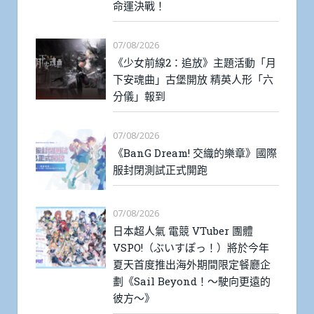
命運決戰！
07/08/2026
《少女前線2：追放》主題活動「月
下安魂曲」古堡開放 精英人形「六
分儀」報到
07/08/2026
《BanG Dream! 交織的樂章》國際
服封閉測試正式開跑
07/08/2026
日本超人氣 電競 VTuber 團體
VSPO!（ぶいすぽっ！）將於今年
夏天首度推出海外期間限定餐廳企
劃《Sail Beyond！～駛向更遠的
彼方～》