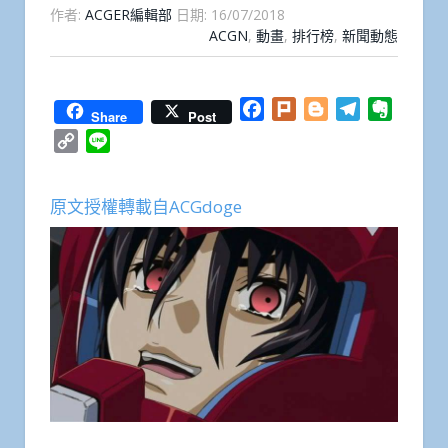
作者:
ACGER編輯部
日期:
16/07/2018
ACGN
,
動畫
,
排行榜
,
新聞動態
Facebook
Plurk
Blogger
Telegram
Everno
Share
Post
Copy
Line
Link
原文授權轉載自ACGdoge