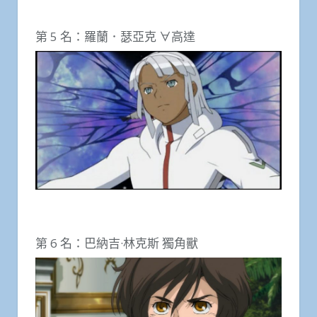
第 5 名：羅蘭．瑟亞克 ∀高達
第 6 名：巴納吉·林克斯 獨角獸