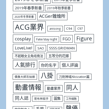
2019年春季新番
2019年秋季新番
ACGer雜燴所
2020年冬季新番
ACG業界
C94
C97
anisong
Figure
cosplay
FGO
Fate/stay night
LoveLive!
SSSS.GRIDMAN
SAO
五等分的花嫁
不起眼女主角培育法
人氣排行
個人評論
你的名字
八掛
刀劍神域Alicization篇
偶像大師灰姑娘
動畫情報
同人
動畫業界
同人誌
圖集
哥布林殺手
工作細胞
聲優
手遊