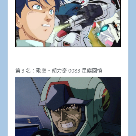
第 3 名：歌奧・胡力奇 0083 星塵回憶