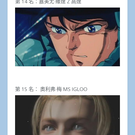
第 14 名：嘉美尤·維達 Z 高達
第 15 名： 奧利弗·梅 MS IGLOO