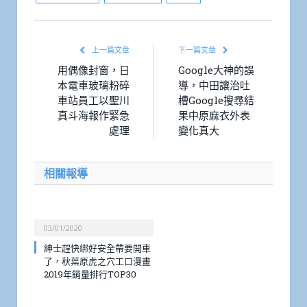
上一篇文章
下一篇文章
用偶像封窗，日
Google大神的誤
本電車玻璃粉碎
導，中田讓治吐
車站員工以聖川
槽Google搜尋結
真斗海報作緊急
果中原麻衣外表
處理
變化真大
相關報導
03/01/2020
紳士趕快綁好安全帶要開車
了，秋葉原虎之穴工口漫畫
2019年銷量排行TOP30