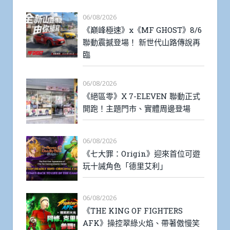
06/08/2026
《巔峰極速》x《MF GHOST》8/6
聯動震撼登場！ 新世代山路傳說再
臨
06/08/2026
《絕區零》X 7-ELEVEN 聯動正式
開跑！主題門市、實體周邊登場
06/08/2026
《七大罪：Origin》迎來首位可遊
玩十誡角色「德里艾利」
06/08/2026
《THE KING OF FIGHTERS
AFK》操控翠綠火焰、帶著傲慢笑