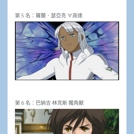
第 5 名：羅蘭．瑟亞克 ∀高達
第 6 名：巴納吉·林克斯 獨角獸