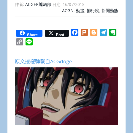
作者:
ACGER編輯部
日期:
16/07/2018
ACGN
,
動畫
,
排行榜
,
新聞動態
Facebook
Plurk
Blogger
Telegram
Everno
Share
Post
Copy
Line
Link
原文授權轉載自ACGdoge