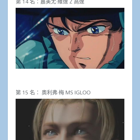
第 14 名：嘉美尤·維達 Z 高達
第 15 名： 奧利弗·梅 MS IGLOO