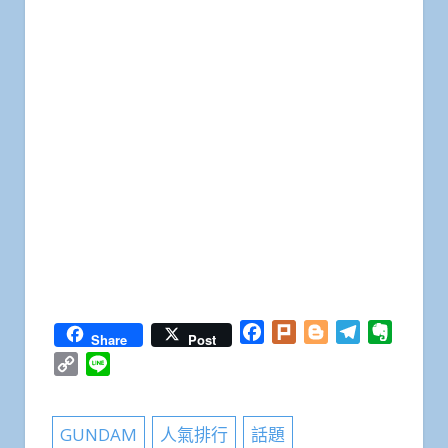
Facebook
Plurk
Blogger
Telegram
Everno
Share
Post
Copy
Line
Link
GUNDAM
人氣排行
話題