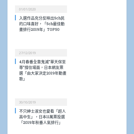
01/01/2020
入選作品充分反映出5ch民
的口味喜好，「5ch最佳動
畫排行2019年」TOP50
27/12/2019
4月春番全靠鬼滅”單天保至
尊”撐住場面，日本網友票
選「由大家決定2019年動畫
歌」
30/10/2019
不只紳士淑女也愛看「超人
高中生」，日本11萬票投選
「2019年秋番人氣排行」