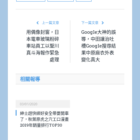
上一篇文章
下一篇文章
用偶像封窗，日
Google大神的誤
本電車玻璃粉碎
導，中田讓治吐
車站員工以聖川
槽Google搜尋結
真斗海報作緊急
果中原麻衣外表
處理
變化真大
相關報導
03/01/2020
紳士趕快綁好安全帶要開車
了，秋葉原虎之穴工口漫畫
2019年銷量排行TOP30