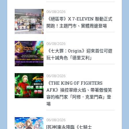
06/08/2026
《絕區零》X 7-ELEVEN 聯動正式
開跑！主題門市、實體周邊登場
06/08/2026
《七大罪：Origin》迎來首位可遊
玩十誡角色「德里艾利」
06/08/2026
《THE KING OF FIGHTERS
AFK》操控翠綠火焰、帶著傲慢笑
容的格鬥家「阿修．克里門森」登
場
06/08/2026
[死神]東永降臨《七騎士