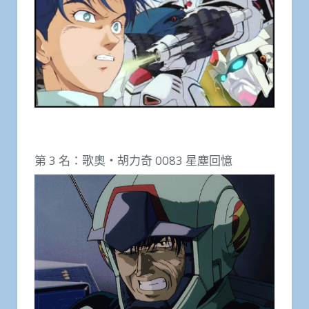
第 3 名：歌奧・胡力奇 0083 星塵回憶