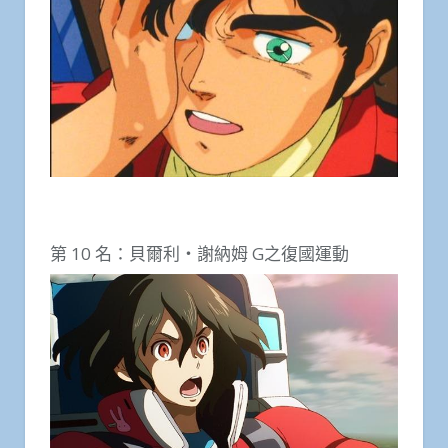
第 10 名：貝爾利・謝納姆 G之復國運動