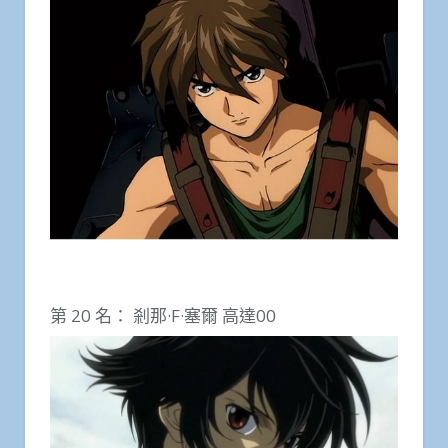
第 20 名： 剎那·F·塞爾 高達00