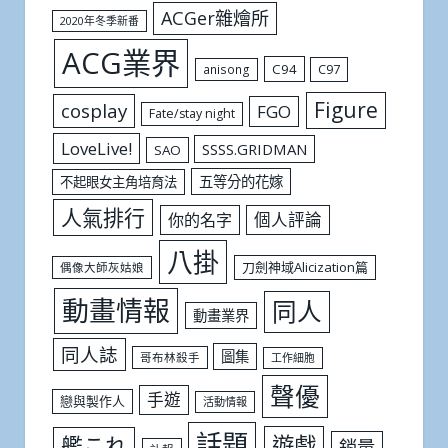
ACGer雜燴所
2020年冬季新番
ACG業界
C94
C97
anisong
Figure
cosplay
FGO
Fate/stay night
LoveLive!
SSSS.GRIDMAN
SAO
五等分的花嫁
不起眼女主角培育法
人氣排行
個人評論
你的名字
八掛
刀劍神域Alicization篇
偶像大師灰姑娘
動畫情報
同人
動畫業界
同人誌
圖集
哥布林殺手
工作細胞
聲優
手遊
戀與製作人
活動情報
話題
遊戲
艦これ
銷量