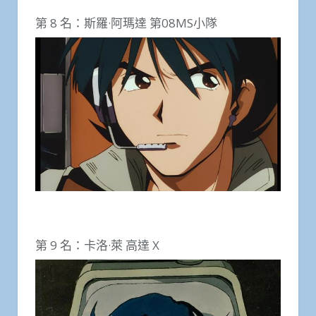
第 8 名：斯羅·阿瑪達 第08MS小隊
第 9 名：卡洛·萊 高達 X