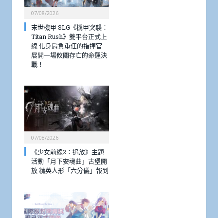
07/08/2026
末世機甲 SLG《機甲突襲：
Titan Rush》雙平台正式上
線 化身肩負重任的指揮官
展開一場攸關存亡的命運決
戰！
07/08/2026
《少女前線2：追放》主題
活動「月下安魂曲」古堡開
放 精英人形「六分儀」報到