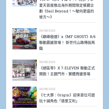
夏天首度推出海外期間限定餐廳企
劃《Sail Beyond！～駛向更遠的
彼方～》
06/08/2026
《巔峰極速》x《MF GHOST》8/6
聯動震撼登場！ 新世代山路傳說再
臨
06/08/2026
《絕區零》X 7-ELEVEN 聯動正式
開跑！主題門市、實體周邊登場
06/08/2026
《七大罪：Origin》迎來首位可遊
玩十誡角色「德里艾利」