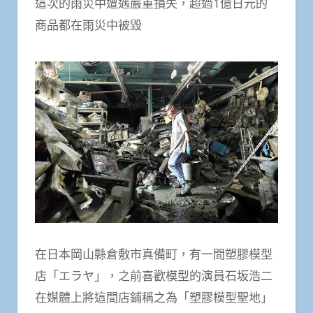
這次的雨災中遭遇嚴重損失，超過1億日元的
商品都在雨災中被毀
在日本岡山縣倉敷市真備町，有一間塑膠模型
店「エラヤ」，之前喜歡模型的演員石坂浩二
在媒體上將這間店鋪稱之為「塑膠模型聖地」