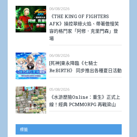
06/08/2026
《THE KING OF FIGHTERS
AFK》操控翠綠火焰、帶著傲慢笑
容的格鬥家「阿修．克里門森」登
場
06/08/2026
[死神]東永降臨《七騎士
Re:BIRTH》 同步推出各種夏日活動
05/08/2026
《水滸歷險Online：重生》正式上
線！經典 PCMMORPG 再戰梁山
標籤