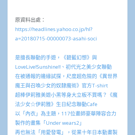
原資料出處：
https://headlines.yahoo.co.jp/hl?
a=20180715-00000073-asahi-soci
是擅長聯動的手遊，《碧藍幻想》與
LoveLive!Sunshine!!、初代光之美少女聯動
在被通報的邊緣試探，尺度超危險的《異世界
魔王與召喚少女的奴隸魔術》官方T-shirt
超棒伊莉雅美遊小黑等身大立板不買嗎？《魔
法少女☆伊莉雅》生日紀念聯動Cafe
以「內衣」為主題，117位畫師豪華陣容合力
製作的畫集「Under wears2」
再也無法「用愛發電」，從業十年日本動畫製