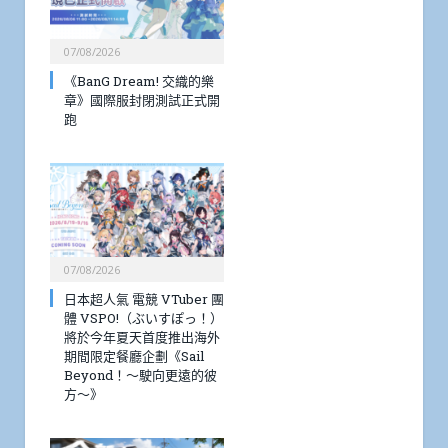
07/08/2026
《BanG Dream! 交織的樂
章》國際服封閉測試正式開
跑
07/08/2026
日本超人氣 電競 VTuber 團
體 VSPO!（ぶいすぽっ！）
將於今年夏天首度推出海外
期間限定餐廳企劃《Sail
Beyond！～駛向更遠的彼
方～》