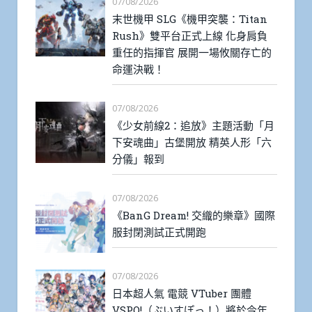
07/08/2026
末世機甲 SLG《機甲突襲：Titan
Rush》雙平台正式上線 化身肩負
重任的指揮官 展開一場攸關存亡的
命運決戰！
07/08/2026
《少女前線2：追放》主題活動「月
下安魂曲」古堡開放 精英人形「六
分儀」報到
07/08/2026
《BanG Dream! 交織的樂章》國際
服封閉測試正式開跑
07/08/2026
日本超人氣 電競 VTuber 團體
VSPO!（ぶいすぽっ！）將於今年