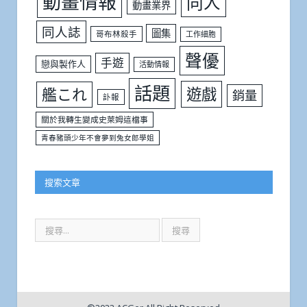
動畫情報
同人
動畫業界
同人誌
圖集
哥布林殺手
工作細胞
聲優
手遊
戀與製作人
活動情報
話題
遊戲
艦これ
銷量
訃報
關於我轉生變成史萊姆這檔事
青春豬頭少年不會夢到兔女郎學姐
搜索文章