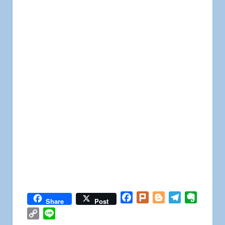
Facebook
Plurk
Blogger
Telegram
Everno
Share
Post
Copy
Line