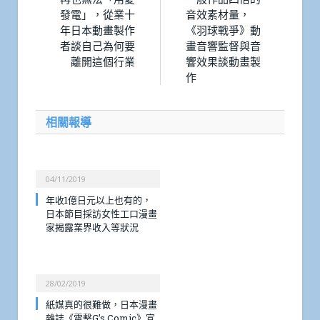
發電」，從業十
音效素材量，
年日本動畫製作
《羽球戰爭》動
者談自己為何要
畫音響監督與音
離開這個行業
響效果談動畫製
作
相關報導
04/11/2019
年收1億日元以上也有的，
日本節目採訪女性工口漫畫
家揭露業界收入等狀況
28/02/2019
紙媒真的很難做，日本漫畫
雜誌《電擊G’s Comic》宣