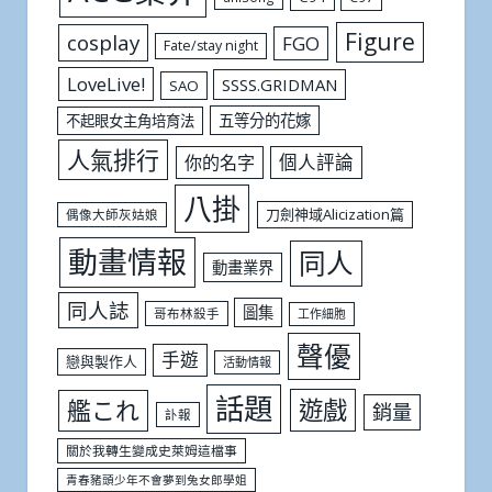
Figure
cosplay
FGO
Fate/stay night
LoveLive!
SSSS.GRIDMAN
SAO
五等分的花嫁
不起眼女主角培育法
人氣排行
個人評論
你的名字
八掛
刀劍神域Alicization篇
偶像大師灰姑娘
動畫情報
同人
動畫業界
同人誌
圖集
哥布林殺手
工作細胞
聲優
手遊
戀與製作人
活動情報
話題
遊戲
艦これ
銷量
訃報
關於我轉生變成史萊姆這檔事
青春豬頭少年不會夢到兔女郎學姐