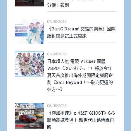
分儀」報到
07/08/2026
《BanG Dream! 交織的樂章》國際
服封閉測試正式開跑
07/08/2026
日本超人氣 電競 VTuber 團體
VSPO!（ぶいすぽっ！）將於今年
夏天首度推出海外期間限定餐廳企
劃《Sail Beyond！～駛向更遠的
彼方～》
06/08/2026
《巔峰極速》x《MF GHOST》8/6
聯動震撼登場！ 新世代山路傳說再
臨