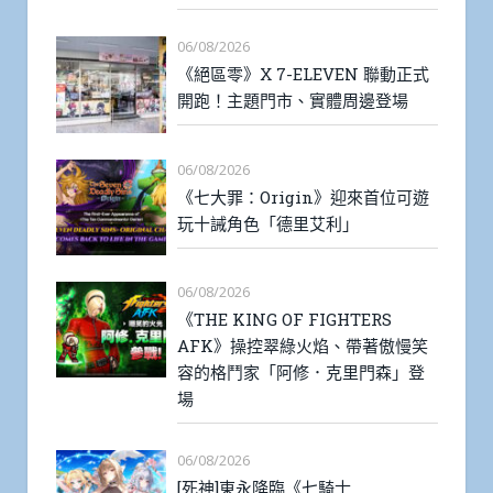
06/08/2026
《絕區零》X 7-ELEVEN 聯動正式
開跑！主題門市、實體周邊登場
06/08/2026
《七大罪：Origin》迎來首位可遊
玩十誡角色「德里艾利」
06/08/2026
《THE KING OF FIGHTERS
AFK》操控翠綠火焰、帶著傲慢笑
容的格鬥家「阿修．克里門森」登
場
06/08/2026
[死神]東永降臨《七騎士