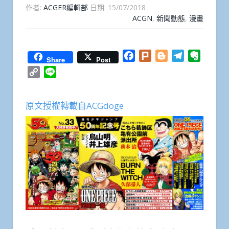
作者:
ACGER編輯部
日期:
15/07/2018
ACGN
,
新聞動態
,
漫畫
Facebook
Plurk
Blogger
Telegram
Everno
Share
Post
Copy
Line
Link
原文授權轉載自ACGdoge