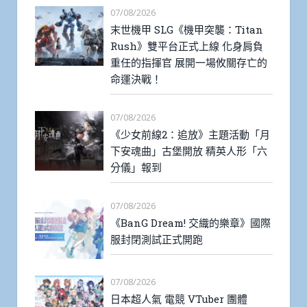
07/08/2026
末世機甲 SLG《機甲突襲：Titan
Rush》雙平台正式上線 化身肩負
重任的指揮官 展開一場攸關存亡的
命運決戰！
07/08/2026
《少女前線2：追放》主題活動「月
下安魂曲」古堡開放 精英人形「六
分儀」報到
07/08/2026
《BanG Dream! 交織的樂章》國際
服封閉測試正式開跑
07/08/2026
日本超人氣 電競 VTuber 團體