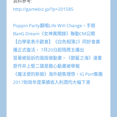
資料參考:
http://gamebiz.jp/?p=201585
Poppin Party翻唱Life Will Change，手遊
BanG Dream《女神異聞錄》聯動CM公開
【白學家表示歡喜】《白色相簿2》同好會廣
播正式復活， 7月20日起隔周五播出
冒著被投訴的風險做動畫，《碧藍之海》漫畫
原作井上堅二還是擔心動畫被舉報
《魔法使的新娘》海外銷售理想，IG Port集團
2017財政年度業績收入利潤均大幅下滑