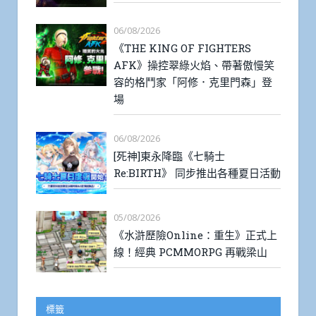
06/08/2026
《THE KING OF FIGHTERS
AFK》操控翠綠火焰、帶著傲慢笑
容的格鬥家「阿修．克里門森」登
場
06/08/2026
[死神]東永降臨《七騎士
Re:BIRTH》 同步推出各種夏日活動
05/08/2026
《水滸歷險Online：重生》正式上
線！經典 PCMMORPG 再戰梁山
標籤