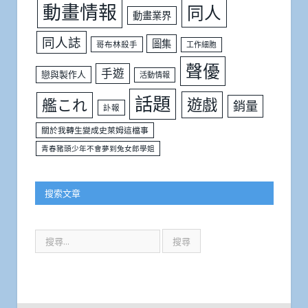
動畫情報
同人
動畫業界
同人誌
圖集
哥布林殺手
工作細胞
聲優
手遊
戀與製作人
活動情報
話題
遊戲
艦これ
銷量
訃報
關於我轉生變成史萊姆這檔事
青春豬頭少年不會夢到兔女郎學姐
搜索文章