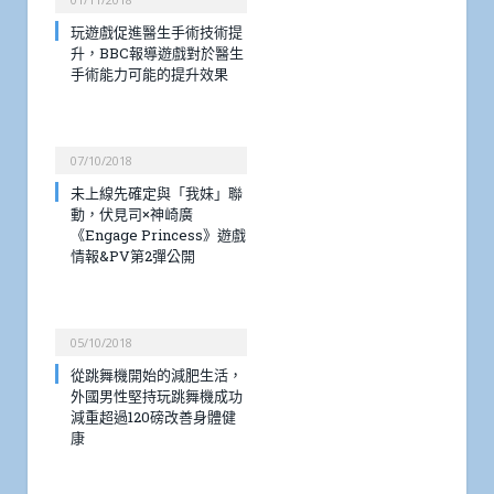
玩遊戲促進醫生手術技術提
升，BBC報導遊戲對於醫生
手術能力可能的提升效果
07/10/2018
未上線先確定與「我妹」聯
動，伏見司×神崎廣
《Engage Princess》遊戲
情報&PV第2彈公開
05/10/2018
從跳舞機開始的減肥生活，
外國男性堅持玩跳舞機成功
減重超過120磅改善身體健
康