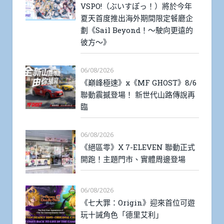
VSPO!（ぶいすぽっ！）將於今年
夏天首度推出海外期間限定餐廳企
劃《Sail Beyond！～駛向更遠的
彼方～》
06/08/2026
《巔峰極速》x《MF GHOST》8/6
聯動震撼登場！ 新世代山路傳說再
臨
06/08/2026
《絕區零》X 7-ELEVEN 聯動正式
開跑！主題門市、實體周邊登場
06/08/2026
《七大罪：Origin》迎來首位可遊
玩十誡角色「德里艾利」