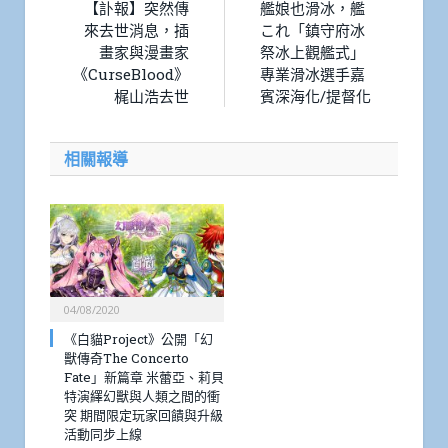
【訃報】突然傳
艦娘也滑冰，艦
來去世消息，插
これ「鎮守府冰
畫家與漫畫家
祭冰上觀艦式」
《CurseBlood》
專業滑冰選手嘉
梶山浩去世
賓深海化/提督化
相關報導
04/08/2020
《白貓Project》公開「幻
獸傳奇The Concerto
Fate」新篇章 米蕾亞、莉貝
特演繹幻獸與人類之間的衝
突 期間限定玩家回饋與升級
活動同步上線