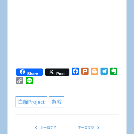
Facebook
Plurk
Blogger
Telegram
Everno
Share
Post
Copy
Line
Link
白貓Project
遊戲
上一篇文章
下一篇文章