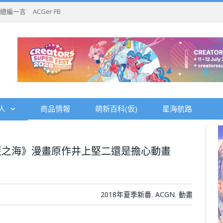
總編一言
ACGer FB
人
商品情報
萌新百科(仮)
星海航路
藍之海》漫畫原作井上堅二還是擔心動畫
2018年夏季新番
,
ACGN
,
動畫