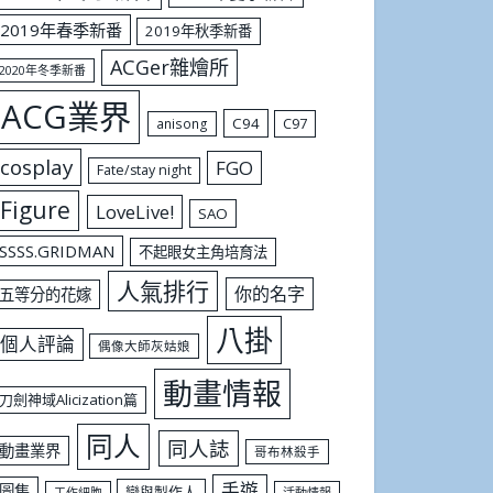
2019年春季新番
2019年秋季新番
ACGer雜燴所
2020年冬季新番
ACG業界
C94
C97
anisong
cosplay
FGO
Fate/stay night
Figure
LoveLive!
SAO
SSSS.GRIDMAN
不起眼女主角培育法
人氣排行
你的名字
五等分的花嫁
八掛
個人評論
偶像大師灰姑娘
動畫情報
刀劍神域Alicization篇
同人
同人誌
動畫業界
哥布林殺手
手遊
圖集
戀與製作人
工作細胞
活動情報