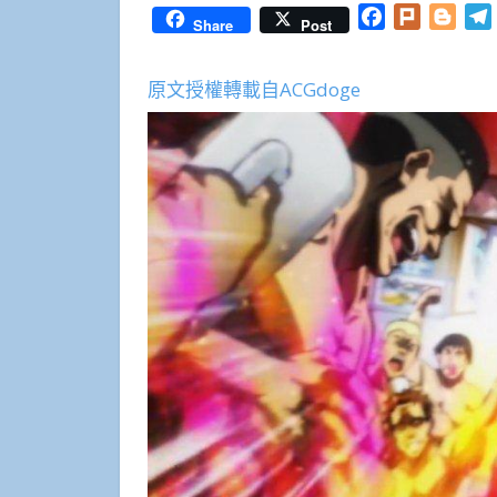
Facebook
Plurk
Blog
Share
Post
原文授權轉載自ACGdoge