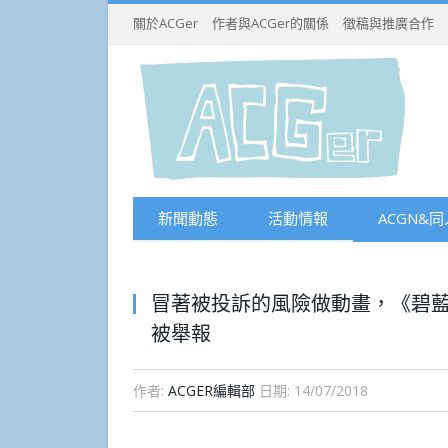
關於ACGer
作者與ACGer的關係
徵稿與推廣合作
新聞動態
活動情報
ACGN&同
冒著被投訴的風險做動畫，《碧
被舉報
作者:
ACGER編輯部
日期:
14/07/2018