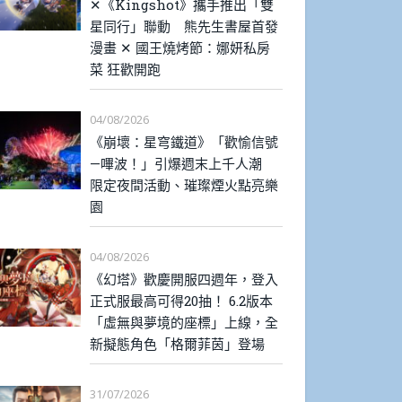
✕《Kingshot》攜手推出「雙
星同行」聯動 熊先生書屋首發
漫畫 ✕ 國王燒烤節：娜妍私房
菜 狂歡開跑
04/08/2026
《崩壞：星穹鐵道》「歡愉信號
—嗶波！」引爆週末上千人潮
限定夜間活動、璀璨煙火點亮樂
園
04/08/2026
《幻塔》歡慶開服四週年，登入
正式服最高可得20抽！ 6.2版本
「虛無與夢境的座標」上線，全
新擬態角色「格爾菲茵」登場
31/07/2026