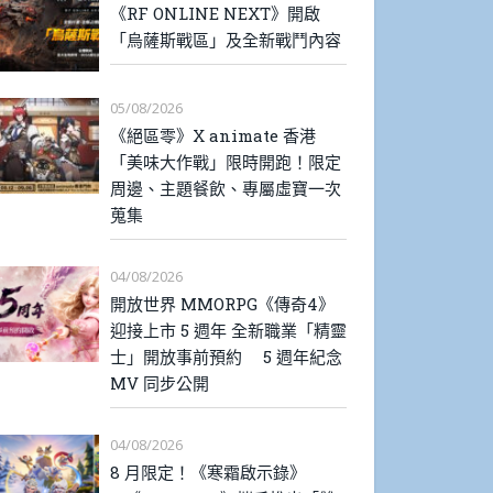
《RF ONLINE NEXT》開啟
「烏薩斯戰區」及全新戰鬥內容
05/08/2026
《絕區零》X animate 香港
「美味大作戰」限時開跑！限定
周邊、主題餐飲、專屬虛寶一次
蒐集
04/08/2026
開放世界 MMORPG《傳奇4》
迎接上市 5 週年 全新職業「精靈
士」開放事前預約 5 週年紀念
MV 同步公開
04/08/2026
8 月限定！《寒霜啟示錄》