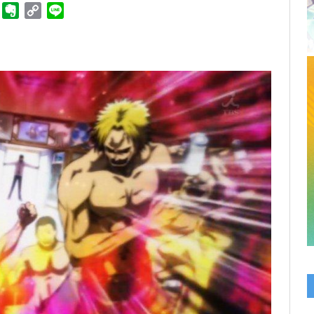
ger
Telegram
Evernote
Copy
Line
Link