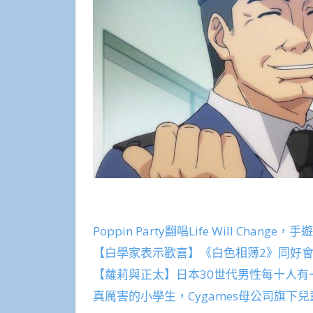
Poppin Party翻唱Life Will Chan
【白學家表示歡喜】《白色相簿2》同好會
【蘿莉與正太】日本30世代男性每十人有
真厲害的小學生，Cygames母公司旗下