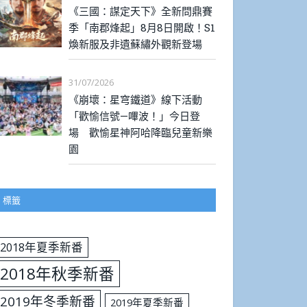
《三國：謀定天下》全新問鼎賽
季「南郡烽起」8月8日開啟！S1
煥新服及非遺蘇繡外觀新登場
31/07/2026
《崩壞：星穹鐵道》線下活動
「歡愉信號—嗶波！」今日登
場 歡愉星神阿哈降臨兒童新樂
園
標籤
2018年夏季新番
2018年秋季新番
2019年冬季新番
2019年夏季新番