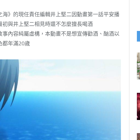
之海》的現任責任編輯井上堅二因動畫第一話平安播
最初與井上堅二相見時還不怎麼擅長喝酒
故事內容純屬虛構，本動畫不是想宣傳勸酒、酗酒以
都年滿20歲