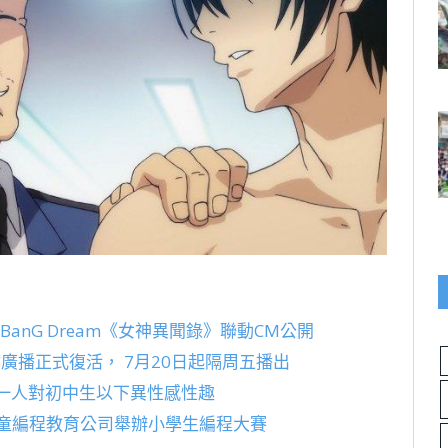
ge，手遊BanG Dream《女神異聞錄》聯動CM公開
廣播正式復活， 7月20日起隔周五播出
一人對初中生以下異性感性趣
兒童編程教育公司舉辦小學生編程大賽