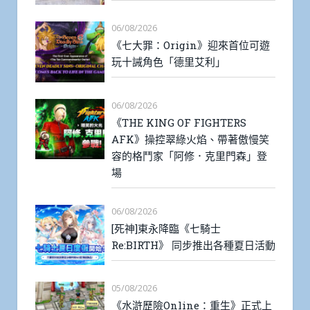
06/08/2026
《七大罪：Origin》迎來首位可遊
玩十誡角色「德里艾利」
06/08/2026
《THE KING OF FIGHTERS
AFK》操控翠綠火焰、帶著傲慢笑
容的格鬥家「阿修．克里門森」登
場
06/08/2026
[死神]東永降臨《七騎士
Re:BIRTH》 同步推出各種夏日活動
05/08/2026
《水滸歷險Online：重生》正式上