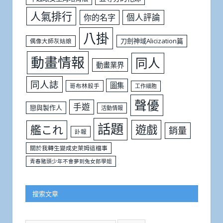
人氣排行
個人評論
你的名字
八掛
刀劍神域Alicization篇
偶像大師灰姑娘
動畫情報
同人
動畫業界
同人誌
圖集
哥布林殺手
工作細胞
聲優
手遊
戀與製作人
活動情報
話題
遊戲
艦これ
銷量
訃報
關於我轉生變成史萊姆這檔事
青春豬頭少年不會夢到兔女郎學姐
搜索文章