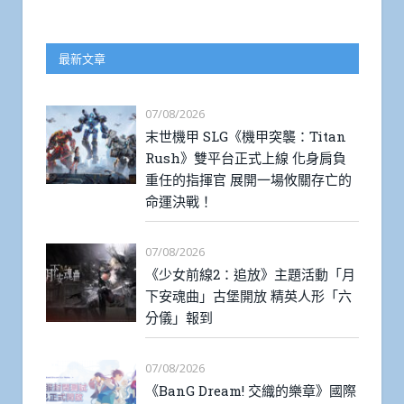
最新文章
07/08/2026
末世機甲 SLG《機甲突襲：Titan
Rush》雙平台正式上線 化身肩負
重任的指揮官 展開一場攸關存亡的
命運決戰！
07/08/2026
《少女前線2：追放》主題活動「月
下安魂曲」古堡開放 精英人形「六
分儀」報到
07/08/2026
《BanG Dream! 交織的樂章》國際