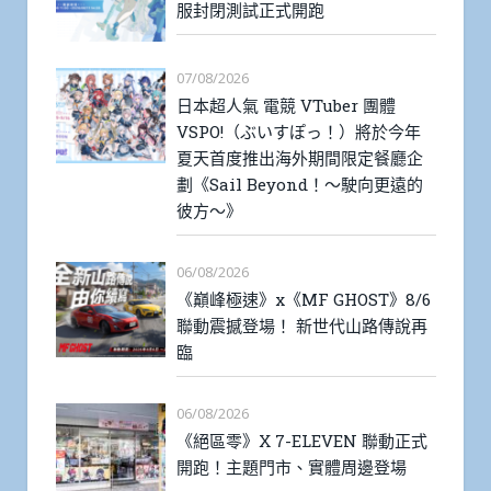
服封閉測試正式開跑
07/08/2026
日本超人氣 電競 VTuber 團體
VSPO!（ぶいすぽっ！）將於今年
夏天首度推出海外期間限定餐廳企
劃《Sail Beyond！～駛向更遠的
彼方～》
06/08/2026
《巔峰極速》x《MF GHOST》8/6
聯動震撼登場！ 新世代山路傳說再
臨
06/08/2026
《絕區零》X 7-ELEVEN 聯動正式
開跑！主題門市、實體周邊登場