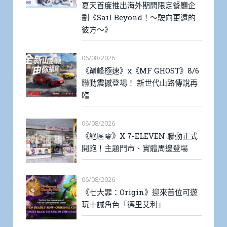
夏天首度推出海外期間限定餐廳企
劃《Sail Beyond！～駛向更遠的
彼方～》
06/08/2026
《巔峰極速》x《MF GHOST》8/6
聯動震撼登場！ 新世代山路傳說再
臨
06/08/2026
《絕區零》X 7-ELEVEN 聯動正式
開跑！主題門市、實體周邊登場
06/08/2026
《七大罪：Origin》迎來首位可遊
玩十誡角色「德里艾利」