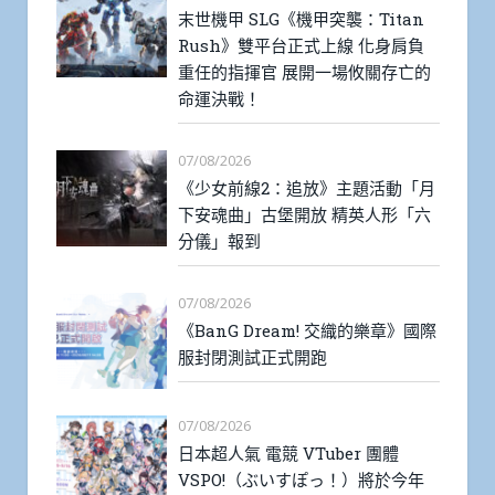
末世機甲 SLG《機甲突襲：Titan
Rush》雙平台正式上線 化身肩負
重任的指揮官 展開一場攸關存亡的
命運決戰！
07/08/2026
《少女前線2：追放》主題活動「月
下安魂曲」古堡開放 精英人形「六
分儀」報到
07/08/2026
《BanG Dream! 交織的樂章》國際
服封閉測試正式開跑
07/08/2026
日本超人氣 電競 VTuber 團體
VSPO!（ぶいすぽっ！）將於今年