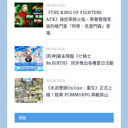
06/08/2026
《THE KING OF FIGHTERS
AFK》操控翠綠火焰、帶著傲慢笑
容的格鬥家「阿修．克里門森」登
場
06/08/2026
[死神]東永降臨《七騎士
Re:BIRTH》 同步推出各種夏日活動
05/08/2026
《水滸歷險Online：重生》正式上
線！經典 PCMMORPG 再戰梁山
標籤