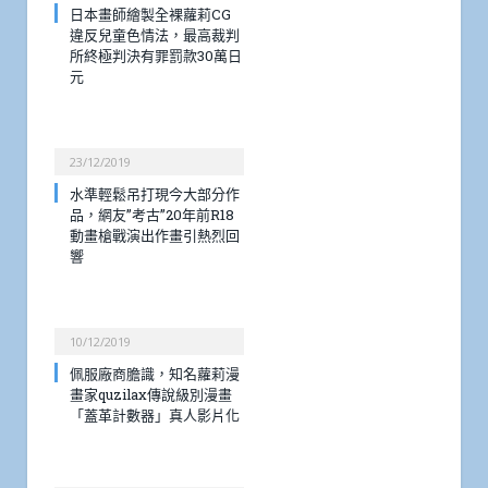
日本畫師繪製全裸蘿莉CG
違反兒童色情法，最高裁判
所終極判決有罪罰款30萬日
元
23/12/2019
水準輕鬆吊打現今大部分作
品，網友”考古”20年前R18
動畫槍戰演出作畫引熱烈回
響
10/12/2019
佩服廠商膽識，知名蘿莉漫
畫家quzilax傳說級別漫畫
「蓋革計數器」真人影片化