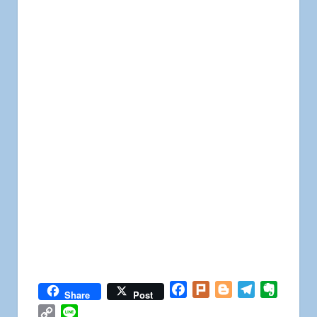
Facebook
Plurk
Blogger
Telegram
Everno
Share
Post
Copy
Line