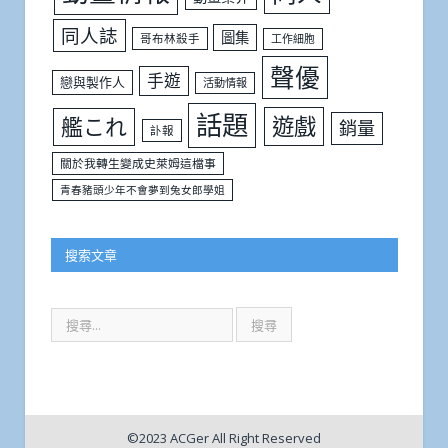
同人誌
圖集
哥布林殺手
工作細胞
聲優
手遊
戀與製作人
活動情報
話題
遊戲
艦これ
銷量
訃報
關於我轉生變成史萊姆這檔事
青春豬頭少年不會夢到兔女郎學姐
搜索文章
©2023 ACGer All Right Reserved