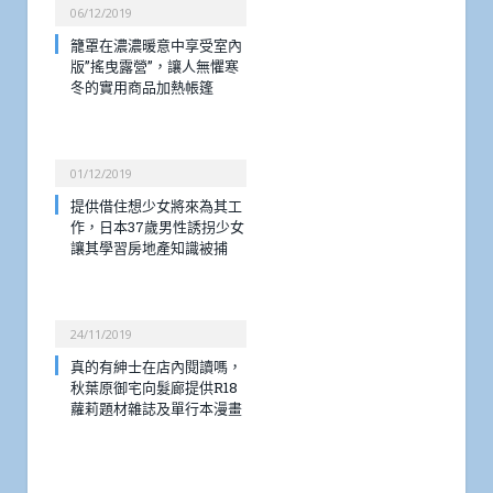
06/12/2019
籠罩在濃濃暖意中享受室內
版”搖曳露營”，讓人無懼寒
冬的實用商品加熱帳篷
01/12/2019
提供借住想少女將來為其工
作，日本37歲男性誘拐少女
讓其學習房地產知識被捕
24/11/2019
真的有紳士在店內閱讀嗎，
秋葉原御宅向髮廊提供R18
蘿莉題材雜誌及單行本漫畫