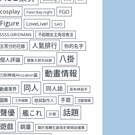
cosplay
FGO
Fate/stay night
Figure
LoveLive!
SAO
SSSS.GRIDMAN
不起眼女主角培育法
人氣排行
你的名字
五等分的花嫁
八掛
個人評論
偶像大師灰姑娘
動畫情報
刀劍神域Alicization篇
同人
同人誌
動畫業界
哥布林殺手
手遊
圖集
戀與製作人
工作細胞
活動情報
話題
聲優
艦これ
訃報
遊戲
銷量
關於我轉生變成史萊姆這檔事