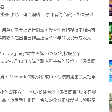
作者
版圖源也上傳到網絡上(原作者們允許)，如果是質
，用戶在平台上進行閱讀，漫畫作者們獲得了相當可
得的收入超出自己作品連載時一年的版稅分成收入
クテラス」是雅虎集團旗下GYAO的控股企業
ado在7月10日收購了雅虎所持有的股份，「漫畫圖
， Mediado的股份構成中，傳統的漫畫三大社集
之後的營運方向，但赤松健表示「漫畫圖書館Z不是與
作品，促進新刊銷售，合法的免費正版漫畫閱讀服務