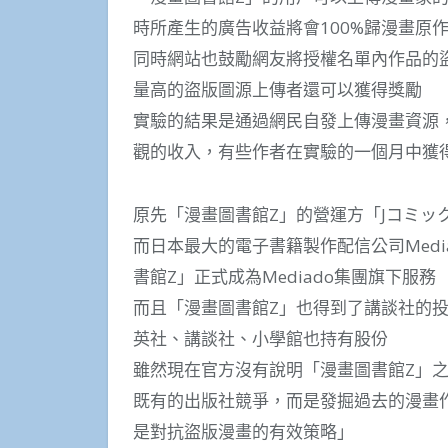
時所產生的廣告收益將會100%歸漫畫原
同時網站也鼓勵網友將授權名單內作品的盜
量高的盜版圖源上傳者還可以獲得獎勵
實驗的結果是通過網民自發上傳漫畫資源
觀的收入，有些作者在實驗的一個月中獲
原先「漫畫圖書館Z」的營運方「Jコミッ
而日本最大的電子書籍製作配信公司Medi
書館Z」正式成為Mediado集團旗下服務
而且「漫畫圖書館Z」也得到了講談社的投資
英社、講談社、小學館也持有股份
雖然現在官方沒有說明「漫畫圖書館Z」
既有的出版社競爭，而是發掘過去的漫畫
是對抗盜版漫畫的有效策略」