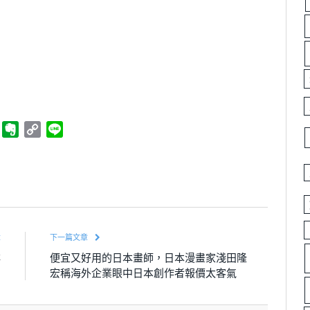
ger
Telegram
Evernote
Copy
Line
Link
章
下一篇文章
排
便宜又好用的日本畫師，日本漫畫家淺田隆
團
宏稱海外企業眼中日本創作者報價太客氣