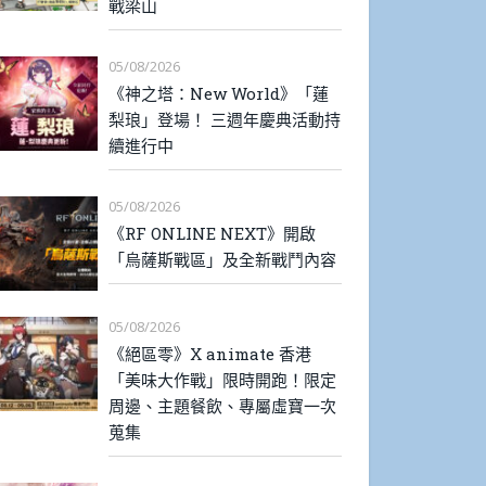
戰梁山
05/08/2026
《神之塔：New World》「蓮
梨琅」登場！ 三週年慶典活動持
續進行中
05/08/2026
《RF ONLINE NEXT》開啟
「烏薩斯戰區」及全新戰鬥內容
05/08/2026
《絕區零》X animate 香港
「美味大作戰」限時開跑！限定
周邊、主題餐飲、專屬虛寶一次
蒐集