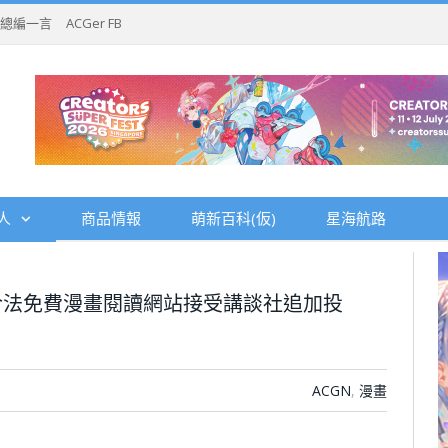
總編一言
ACGer FB
人
商品情報
萌新百科(仮)
星海航路
合法免費漫畫閱讀網站接受講談社追加投
ACGN
,
漫畫