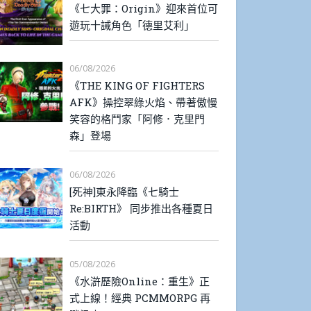
《七大罪：Origin》迎來首位可
遊玩十誡角色「德里艾利」
06/08/2026
《THE KING OF FIGHTERS
AFK》操控翠綠火焰、帶著傲慢
笑容的格鬥家「阿修．克里門
森」登場
06/08/2026
[死神]東永降臨《七騎士
Re:BIRTH》 同步推出各種夏日
活動
05/08/2026
《水滸歷險Online：重生》正
式上線！經典 PCMMORPG 再