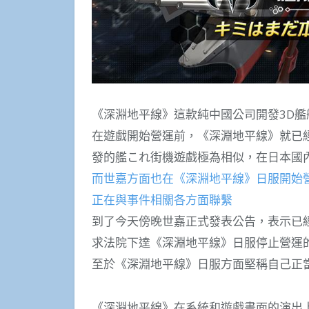
《深淵地平線》這款純中國公司開發3D
在遊戲開始營運前，《深淵地平線》就已
發的艦これ街機遊戲極為相似，在日本國
而世嘉方面也在《深淵地平線》日服開始
正在與事件相關各方面聯繫
到了今天傍晚世嘉正式發表公告，表示已
求法院下達《深淵地平線》日服停止營運
至於《深淵地平線》日服方面堅稱自己正
《深淵地平線》在系統和遊戲畫面的演出