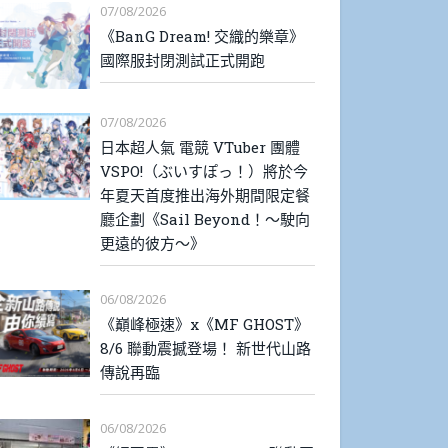
07/08/2026
《BanG Dream! 交織的樂章》
國際服封閉測試正式開跑
07/08/2026
日本超人氣 電競 VTuber 團體
VSPO!（ぶいすぽっ！）將於今
年夏天首度推出海外期間限定餐
廳企劃《Sail Beyond！～駛向
更遠的彼方～》
06/08/2026
《巔峰極速》x《MF GHOST》
8/6 聯動震撼登場！ 新世代山路
傳說再臨
06/08/2026