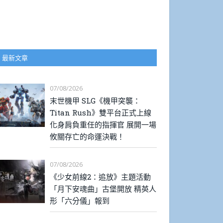
最新文章
07/08/2026
末世機甲 SLG《機甲突襲：
Titan Rush》雙平台正式上線
化身肩負重任的指揮官 展開一場
攸關存亡的命運決戰！
07/08/2026
《少女前線2：追放》主題活動
「月下安魂曲」古堡開放 精英人
形「六分儀」報到