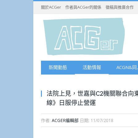
關於ACGer
作者與ACGer的關係
徵稿與推廣合作
新聞動態
活動情報
ACGN&同
法院上見，世嘉與C2機關聯合向
線》日服停止營運
作者:
ACGER編輯部
日期:
11/07/2018