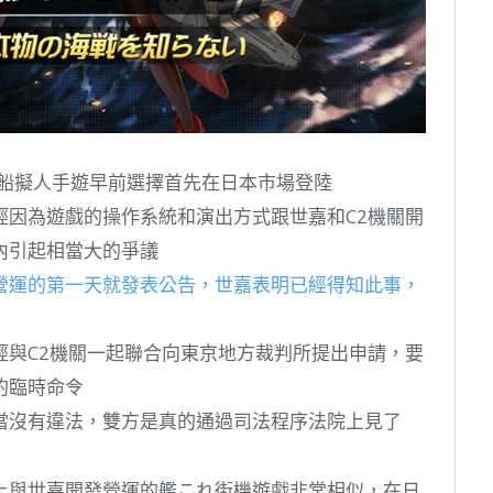
艦船擬人手遊早前選擇首先在日本市場登陸
經因為遊戲的操作系統和演出方式跟世嘉和C2機關開
內引起相當大的爭議
營運的第一天就發表公告，世嘉表明已經得知此事，
經與C2機關一起聯合向東京地方裁判所提出申請，要
的臨時命令
當沒有違法，雙方是真的通過司法程序法院上見了
上與世嘉開發營運的艦これ街機遊戲非常相似，在日