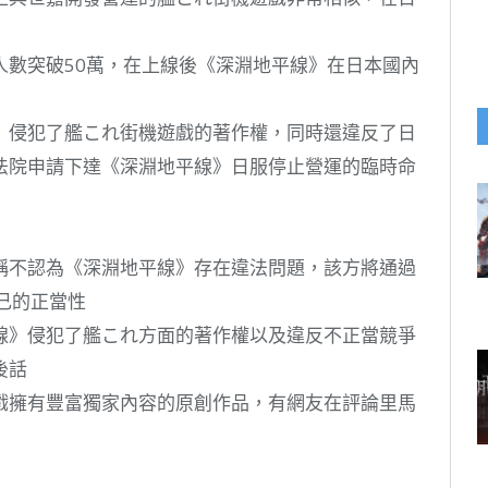
人數突破50萬，在上線後《深淵地平線》在日本國內
》侵犯了艦これ街機遊戲的著作權，同時還違反了日
法院申請下達《深淵地平線》日服停止營運的臨時命
稱不認為《深淵地平線》存在違法問題，該方將通過
己的正當性
線》侵犯了艦これ方面的著作權以及違反不正當競爭
後話
戲擁有豐富獨家內容的原創作品，有網友在評論里馬