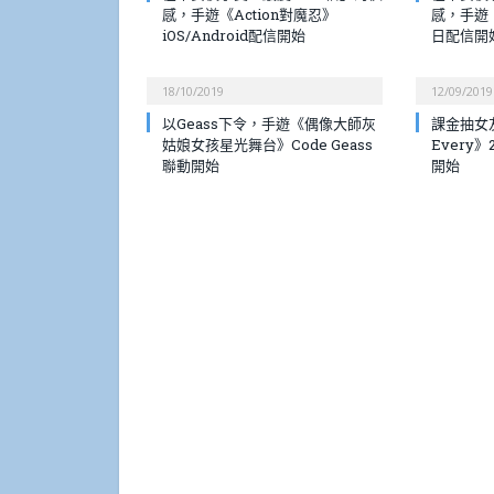
感，手遊《Action對魔忍》
感，手遊《
iOS/Android配信開始
日配信開
18/10/2019
12/09/2019
以Geass下令，手遊《偶像大師灰
課金抽女友
姑娘女孩星光舞台》Code Geass
Every
聯動開始
開始