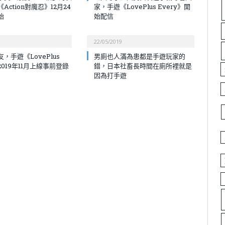
Action對魔忍》12月24
家，手遊《LovePlus Every》開
始
始配信
22/05/2019
，手遊《LovePlus
男廁也人滿為患都是手遊玩家的
》2019年11月上線事前登錄
錯，日本社畜長時間在廁所裡就是
因為打手遊