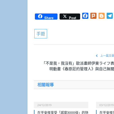
Facebook
Plurk
Blog
Share
Post
手遊
上一篇文
「不是我，我沒有」歐派畫師伊東ライフ
明動畫《春原莊的管理人》與自己無
相關報導
24/12/2019
03/12/2019
在平安夜享受「感度3000倍」的快
在平安夜