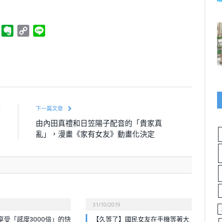
ger
Telegram
Evernote
Copy
Line
Link
章
下一篇文章
表
由內田真禮和日笠陽子配音的「貴家真
關
亂」，漫畫《家有女友》動畫化決定
31/10/2019
享受「感度3000倍」的快
【久等了】國民女友在手機等著大