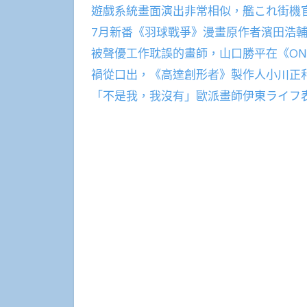
遊戲系統畫面演出非常相似，艦これ街機
7月新番《羽球戰爭》漫畫原作者濱田浩輔
被聲優工作耽誤的畫師，山口勝平在《ONE
禍從口出，《高達創形者》製作人小川正
「不是我，我沒有」歐派畫師伊東ライフ