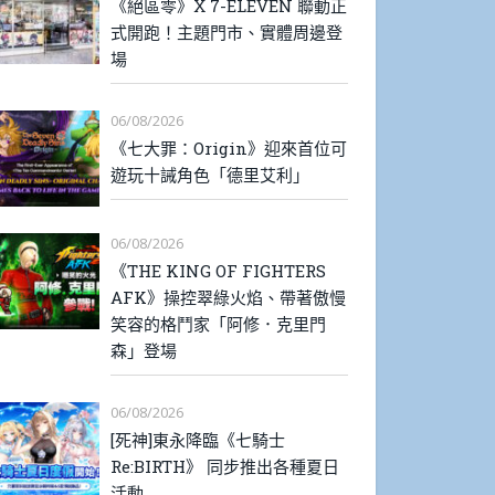
《絕區零》X 7-ELEVEN 聯動正
式開跑！主題門市、實體周邊登
場
06/08/2026
《七大罪：Origin》迎來首位可
遊玩十誡角色「德里艾利」
06/08/2026
《THE KING OF FIGHTERS
AFK》操控翠綠火焰、帶著傲慢
笑容的格鬥家「阿修．克里門
森」登場
06/08/2026
[死神]東永降臨《七騎士
Re:BIRTH》 同步推出各種夏日
活動