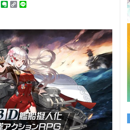
ger
Telegram
Evernote
Copy
Line
Link