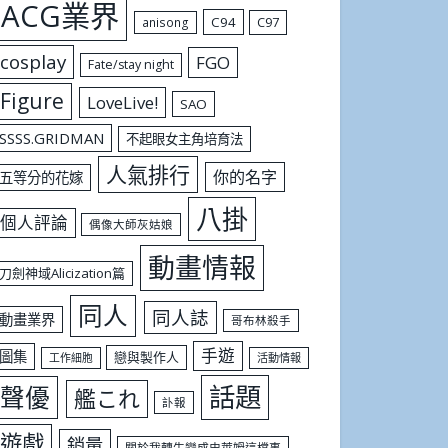
ACG業界
C94
C97
anisong
cosplay
FGO
Fate/stay night
Figure
LoveLive!
SAO
SSSS.GRIDMAN
不起眼女主角培育法
人氣排行
你的名字
五等分的花嫁
八掛
個人評論
偶像大師灰姑娘
動畫情報
刀劍神域Alicization篇
同人
同人誌
動畫業界
哥布林殺手
手遊
圖集
戀與製作人
工作細胞
活動情報
話題
聲優
艦これ
訃報
遊戲
銷量
關於我轉生變成史萊姆這檔事