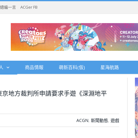
總編一言
ACGer FB
人
商品情報
萌新百科(仮)
星海航路
東京地方裁判所申請要求手遊《深淵地平
ACGN
,
新聞動態
,
遊戲