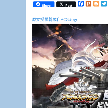
Facebook
Plurk
Blog
Share
Post
原文授權轉載自ACGdoge