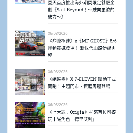
夏天首度推出海外期間限定餐廳企
劃《Sail Beyond！～駛向更遠的
彼方～》
06/08/2026
《巔峰極速》x《MF GHOST》8/6
聯動震撼登場！ 新世代山路傳說再
臨
06/08/2026
《絕區零》X 7-ELEVEN 聯動正式
開跑！主題門市、實體周邊登場
06/08/2026
《七大罪：Origin》迎來首位可遊
玩十誡角色「德里艾利」