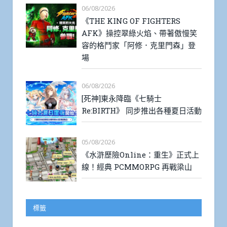
06/08/2026
《THE KING OF FIGHTERS
AFK》操控翠綠火焰、帶著傲慢笑
容的格鬥家「阿修．克里門森」登
場
06/08/2026
[死神]東永降臨《七騎士
Re:BIRTH》 同步推出各種夏日活動
05/08/2026
《水滸歷險Online：重生》正式上
線！經典 PCMMORPG 再戰梁山
標籤