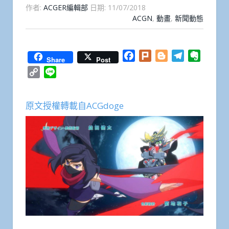
作者:
ACGER編輯部
日期:
11/07/2018
ACGN
,
動畫
,
新聞動態
Facebook
Plurk
Blogger
Telegram
Everno
Share
Post
Copy
Line
Link
原文授權轉載自ACGdoge