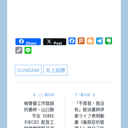
Facebook
Plurk
Blogger
Telegram
Everno
Share
Post
Copy
Line
Link
GUNDAM
炎上話題
上一篇文章
下一篇文章
被聲優工作耽誤
「不是我，我沒
的畫師，山口勝
有」歐派畫師伊
平在《ONE
東ライフ表明動
PIECE》配音工
畫《春原莊的管