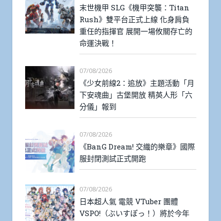
末世機甲 SLG《機甲突襲：Titan
Rush》雙平台正式上線 化身肩負
重任的指揮官 展開一場攸關存亡的
命運決戰！
07/08/2026
《少女前線2：追放》主題活動「月
下安魂曲」古堡開放 精英人形「六
分儀」報到
07/08/2026
《BanG Dream! 交織的樂章》國際
服封閉測試正式開跑
07/08/2026
日本超人氣 電競 VTuber 團體
VSPO!（ぶいすぽっ！）將於今年