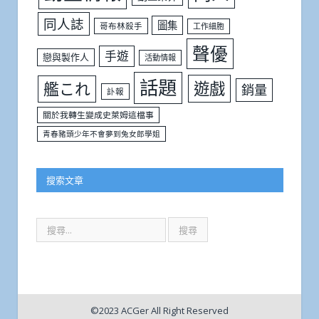
同人誌
圖集
哥布林殺手
工作細胞
聲優
手遊
戀與製作人
活動情報
話題
遊戲
艦これ
銷量
訃報
關於我轉生變成史萊姆這檔事
青春豬頭少年不會夢到兔女郎學姐
搜索文章
©2023 ACGer All Right Reserved