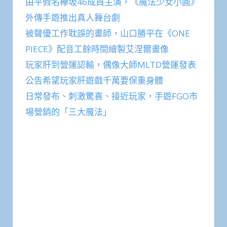
由平假名欅坂46成員主演，《魔法少女小圓》
外傳手遊推出真人舞台劇
被聲優工作耽誤的畫師，山口勝平在《ONE
PIECE》配音工餘時間繪製艾涅爾畫像
玩家肝到營運認輸，偶像大師MLTD營運發表
公告希望玩家肝遊戲千萬要保重身體
日常發布、刺激驚喜、接近玩家，手遊FGO市
場營銷的「三大魔法」