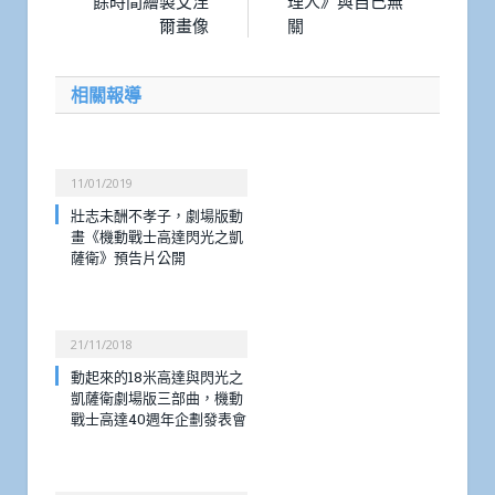
餘時間繪製艾涅
理人》與自己無
爾畫像
關
相關報導
11/01/2019
壯志未酬不孝子，劇場版動
畫《機動戰士高達閃光之凱
薩衛》預告片公開
21/11/2018
動起來的18米高達與閃光之
凱薩衛劇場版三部曲，機動
戰士高達40週年企劃發表會