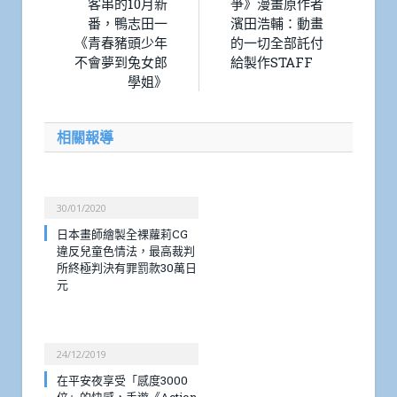
客串的10月新
爭》漫畫原作者
番，鴨志田一
濱田浩輔：動畫
《青春豬頭少年
的一切全部託付
不會夢到兔女郎
給製作STAFF
學姐》
相關報導
30/01/2020
日本畫師繪製全裸蘿莉CG
違反兒童色情法，最高裁判
所終極判決有罪罰款30萬日
元
24/12/2019
在平安夜享受「感度3000
倍」的快感，手遊《Action