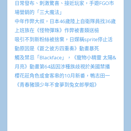
日常發布、刺激驚喜、接近玩家，手遊FGO市
場營銷的「三大魔法」
中年作弊大叔，日本46歲陸上自衛隊員找36歲
上班族在《怪物彈珠》作弊被書類送檢
吸引不到新粉絲被捨棄，日媒稱sprite停止活
動原因是《蒼之彼方四重奏》動畫暴死
觸及禁忌「Blackface」，《寵物小精靈 太陽&
月亮》動畫第64話因涉種族歧視於美國禁播
櫻花莊角色或會客串的10月新番，鴨志田一
《青春豬頭少年不會夢到兔女郎學姐》