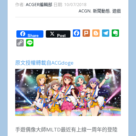
作者:
ACGER編輯部
日期:
10/07/2018
ACGN
,
新聞動態
,
遊戲
Facebook
Plurk
Blogger
Telegram
Everno
Share
Post
Copy
Line
Link
原文授權轉載自ACGdoge
手遊偶像大師MLTD最近有上線一周年的登陸