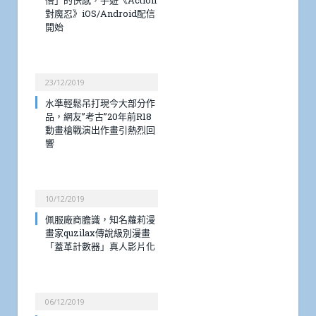
對魔忍》iOS/Android配信
開始
23/12/2019
水準輕鬆吊打現今大部分作
品，網友”考古”20年前R18
動畫槍戰演出作畫引熱烈回
響
10/12/2019
佩服廠商膽識，知名蘿莉漫
畫家quzilax傳說級別漫畫
「蓋革計數器」真人影片化
06/12/2019