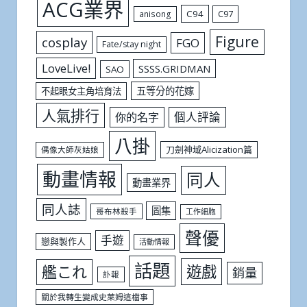
ACG業界
C94
C97
anisong
Figure
cosplay
FGO
Fate/stay night
LoveLive!
SSSS.GRIDMAN
SAO
五等分的花嫁
不起眼女主角培育法
人氣排行
個人評論
你的名字
八掛
刀劍神域Alicization篇
偶像大師灰姑娘
動畫情報
同人
動畫業界
同人誌
圖集
哥布林殺手
工作細胞
聲優
手遊
戀與製作人
活動情報
話題
遊戲
艦これ
銷量
訃報
關於我轉生變成史萊姆這檔事