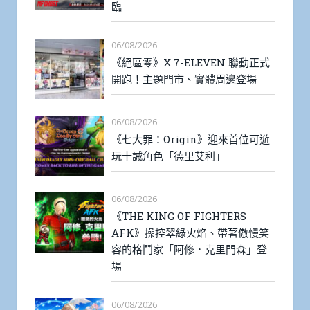
臨
06/08/2026
《絕區零》X 7-ELEVEN 聯動正式
開跑！主題門市、實體周邊登場
06/08/2026
《七大罪：Origin》迎來首位可遊
玩十誡角色「德里艾利」
06/08/2026
《THE KING OF FIGHTERS
AFK》操控翠綠火焰、帶著傲慢笑
容的格鬥家「阿修．克里門森」登
場
06/08/2026