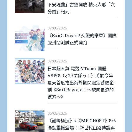
下安魂曲」古堡開放 精英人形「六
分儀」報到
07/08/2026
《BanG Dream! 交織的樂章》國際
服封閉測試正式開跑
07/08/2026
日本超人氣 電競 VTuber 團體
VSPO!（ぶいすぽっ！）將於今年
夏天首度推出海外期間限定餐廳企
劃《Sail Beyond！～駛向更遠的
彼方～》
06/08/2026
《巔峰極速》x《MF GHOST》8/6
聯動震撼登場！ 新世代山路傳說再