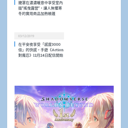
籠罩在濃濃暖意中享受室內
版”搖曳露營”，讓人無懼寒
冬的實用商品加熱帳篷
03/12/2019
在平安夜享受「感度3000
倍」的快感，手遊《Action
對魔忍》12月24日配信開始