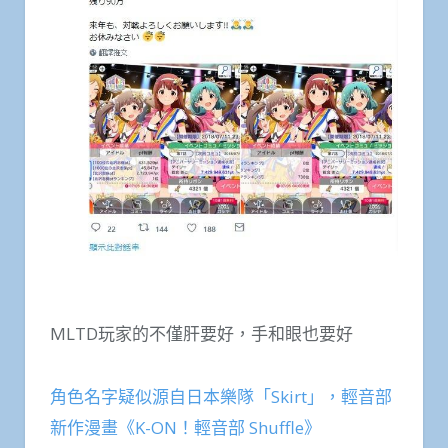
MLTD玩家的不僅肝要好，手和眼也要好
角色名字疑似源自日本樂隊「Skirt」，輕音部
新作漫畫《K-ON！輕音部 Shuffle》