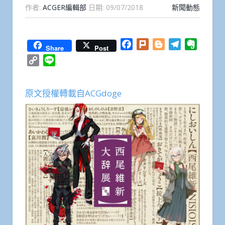
作者:
ACGER編輯部
日期:
09/07/2018
新聞動態
Facebook
Plurk
Blogger
Telegram
Everno
Share
Post
Copy
Line
Link
原文授權轉載自ACGdoge