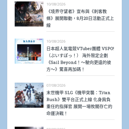
10/08/2026
《境界守望者》宣布與《刺客教
條》展開聯動，8月20日活動正式上
線
10/08/2026
日本超人氣電競VTuber團體 VSPO!
（ぶいすぽっ！） 海外限定企劃
《Sail Beyond！～駛向更遠的彼
方～》驚喜再加碼！
07/08/2026
末世機甲 SLG《機甲突襲：Titan
Rush》雙平台正式上線 化身肩負
重任的指揮官 展開一場攸關存亡的
命運決戰！