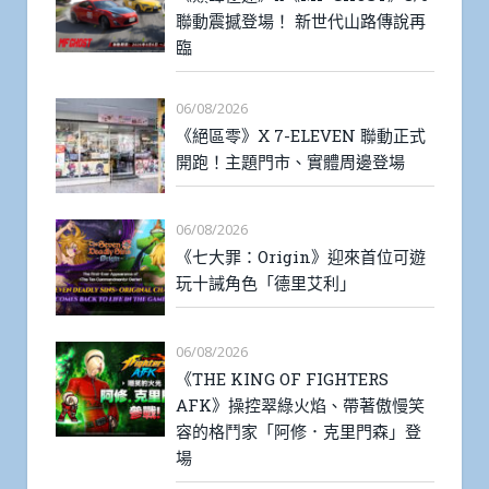
聯動震撼登場！ 新世代山路傳說再
臨
06/08/2026
《絕區零》X 7-ELEVEN 聯動正式
開跑！主題門市、實體周邊登場
06/08/2026
《七大罪：Origin》迎來首位可遊
玩十誡角色「德里艾利」
06/08/2026
《THE KING OF FIGHTERS
AFK》操控翠綠火焰、帶著傲慢笑
容的格鬥家「阿修．克里門森」登
場