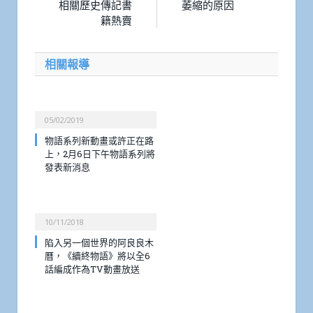
相關歷史傳記書
萎縮的原因
籍熱賣
相關報導
05/02/2019
物語系列新動畫或許正在路
上，2月6日下午物語系列將
發表新消息
10/11/2018
陷入另一個世界的阿良良木
曆，《續終物語》將以全6
話編成作為TV動畫放送