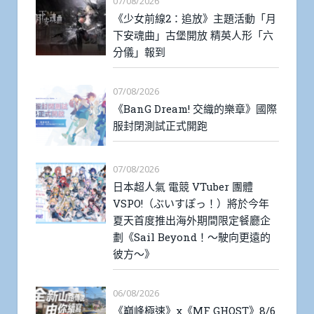
07/08/2026
《少女前線2：追放》主題活動「月
下安魂曲」古堡開放 精英人形「六
分儀」報到
07/08/2026
《BanG Dream! 交織的樂章》國際
服封閉測試正式開跑
07/08/2026
日本超人氣 電競 VTuber 團體
VSPO!（ぶいすぽっ！）將於今年
夏天首度推出海外期間限定餐廳企
劃《Sail Beyond！～駛向更遠的
彼方～》
06/08/2026
《巔峰極速》x《MF GHOST》8/6