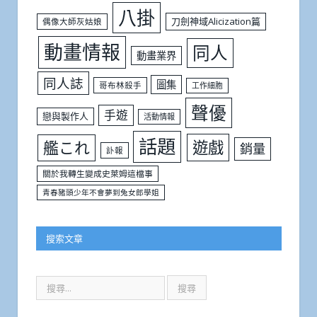
八掛
刀劍神域Alicization篇
偶像大師灰姑娘
動畫情報
同人
動畫業界
同人誌
圖集
哥布林殺手
工作細胞
聲優
手遊
戀與製作人
活動情報
話題
遊戲
艦これ
銷量
訃報
關於我轉生變成史萊姆這檔事
青春豬頭少年不會夢到兔女郎學姐
搜索文章