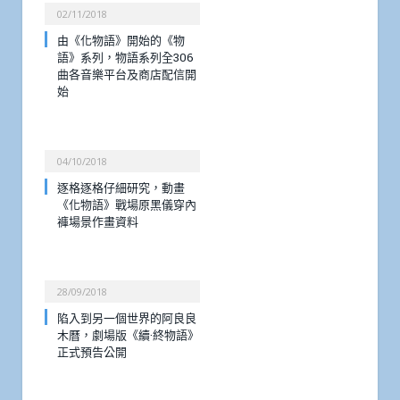
02/11/2018
由《化物語》開始的《物
語》系列，物語系列全306
曲各音樂平台及商店配信開
始
04/10/2018
逐格逐格仔細研究，動畫
《化物語》戰場原黑儀穿內
褲場景作畫資料
28/09/2018
陷入到另一個世界的阿良良
木曆，劇場版《續·終物語》
正式預告公開