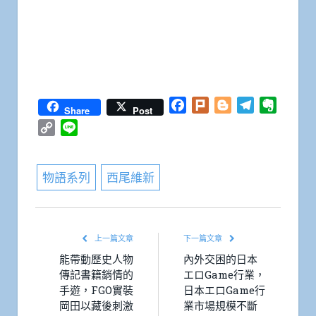
Facebook
Plurk
Blogger
Telegram
Everno
Share
Post
Copy
Line
Link
物語系列
西尾維新
上一篇文章
下一篇文章
能帶動歷史人物
內外交困的日本
傳記書籍銷情的
エロGame行業，
手遊，FGO實裝
日本エロGame行
岡田以藏後刺激
業市場規模不斷