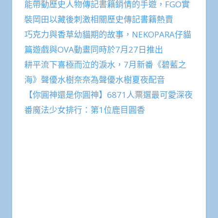
能帶動歷史人物傳記書籍銷情的手遊，FGO實
裝岡田以藏後刺激相關歷史傳記書籍熱賣
巧克力與香草幼貓期的故事，NEKOPARA仔貓
篇遊戲與OVA動畫同時於7月27日推出
耕平流下喜極而泣的淚水，7月新番《碧藍之
海》聲優水樹奈奈為聲優水樹夏夜配音
【你圓神還是你圓神】6871人票選最可愛深夜
番魔法少女排行：第1位鹿目圓香