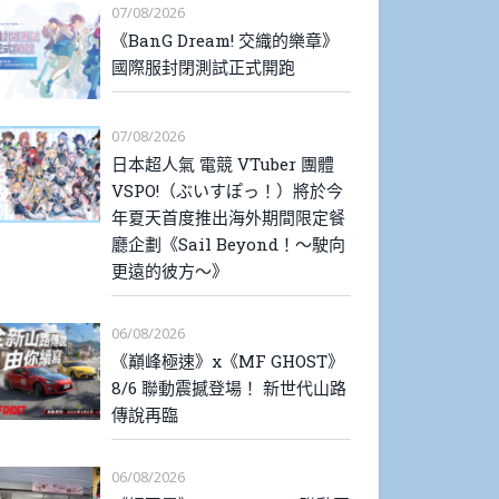
07/08/2026
《BanG Dream! 交織的樂章》
國際服封閉測試正式開跑
07/08/2026
日本超人氣 電競 VTuber 團體
VSPO!（ぶいすぽっ！）將於今
年夏天首度推出海外期間限定餐
廳企劃《Sail Beyond！～駛向
更遠的彼方～》
06/08/2026
《巔峰極速》x《MF GHOST》
8/6 聯動震撼登場！ 新世代山路
傳說再臨
06/08/2026