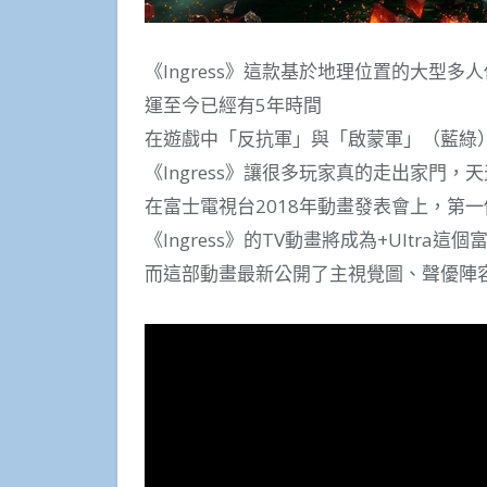
《Ingress》這款基於地理位置的大型
運至今已經有5年時間
在遊戲中「反抗軍」與「啟蒙軍」（藍綠
《Ingress》讓很多玩家真的走出家門
在富士電視台2018年動畫發表會上，第一個公
《Ingress》的TV動畫將成為+Ultr
而這部動畫最新公開了主視覺圖、聲優陣