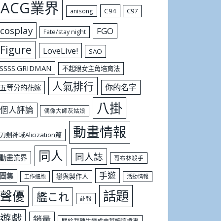
ACG業界
C94
C97
anisong
cosplay
FGO
Fate/stay night
Figure
LoveLive!
SAO
SSSS.GRIDMAN
不起眼女主角培育法
人氣排行
你的名字
五等分的花嫁
八掛
個人評論
偶像大師灰姑娘
動畫情報
刀劍神域Alicization篇
同人
同人誌
動畫業界
哥布林殺手
手遊
圖集
戀與製作人
工作細胞
活動情報
話題
聲優
艦これ
訃報
遊戲
銷量
關於我轉生變成史萊姆這檔事