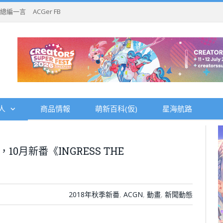
總編一言
ACGer FB
人
商品情報
萌新百科(仮)
星海航路
0月新番《INGRESS THE
2018年秋季新番
,
ACGN
,
動畫
,
新聞動態