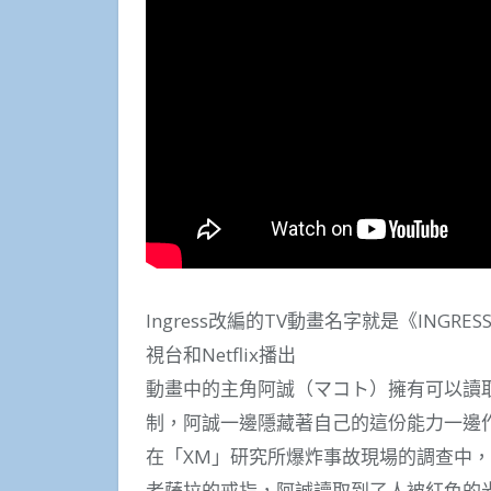
Ingress改編的TV動畫名字就是《INGRES
視台和Netflix播出
動畫中的主角阿誠（マコト）擁有可以讀
制，阿誠一邊隱藏著自己的這份能力一邊
在「XM」研究所爆炸事故現場的調查中
者薩拉的戒指，阿誠讀取到了人被紅色的