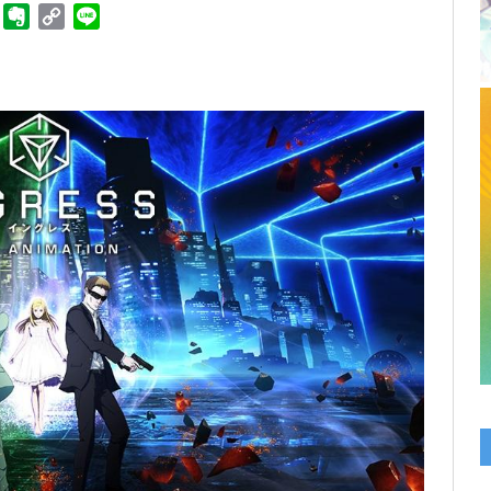
ger
Telegram
Evernote
Copy
Line
Link