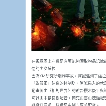
在視覺圖上左邊是有著能夠讀取物品記憶
憶的少女薩拉
因為XM研究所爆炸事故，阿誠遇到了薩
「啟蒙軍」建造的控制塔，阿誠捲入的就
動畫將由《相對世界》的監督櫻木優平與製作
阿誠由中島良樹配音，傑克由喜山茂雄配音，莎
遊戲日語版一樣還是由緒方惠美配音。