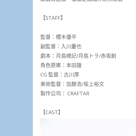
【STAFF】
監督：櫻木優平
副監督：入川慶也
劇本：月島總記/月島トラ/赤坂創
角色原案：本田雄
CG 監督：古川厚
美術監督：加藤浩/坂上裕文
製作公司： CRAFTAR
【CAST】