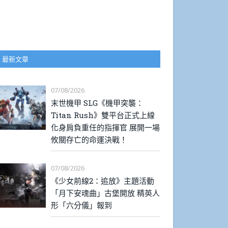
最新文章
07/08/2026
末世機甲 SLG《機甲突襲：
Titan Rush》雙平台正式上線
化身肩負重任的指揮官 展開一場
攸關存亡的命運決戰！
07/08/2026
《少女前線2：追放》主題活動
「月下安魂曲」古堡開放 精英人
形「六分儀」報到