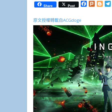
Facebook
Plurk
Blog
Share
Post
原文授權轉載自ACGdoge