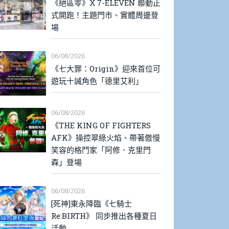
《絕區零》X 7-ELEVEN 聯動正
式開跑！主題門市、實體周邊登
場
06/08/2026
《七大罪：Origin》迎來首位可
遊玩十誡角色「德里艾利」
06/08/2026
《THE KING OF FIGHTERS
AFK》操控翠綠火焰、帶著傲慢
笑容的格鬥家「阿修．克里門
森」登場
06/08/2026
[死神]東永降臨《七騎士
Re:BIRTH》 同步推出各種夏日
活動