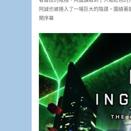
阿誠也被捲入了一場巨大的陰謀，圍繞著
開序幕