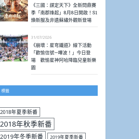
《三國：謀定天下》全新問鼎賽
季「南郡烽起」8月8日開啟！S1
煥新服及非遺蘇繡外觀新登場
31/07/2026
《崩壞：星穹鐵道》線下活動
「歡愉信號—嗶波！」今日登
場 歡愉星神阿哈降臨兒童新樂
園
標籤
2018年夏季新番
2018年秋季新番
2019年冬季新番
2019年夏季新番