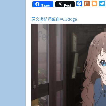
Facebook
Plurk
Blog
Share
Post
原文授權轉載自ACGdoge