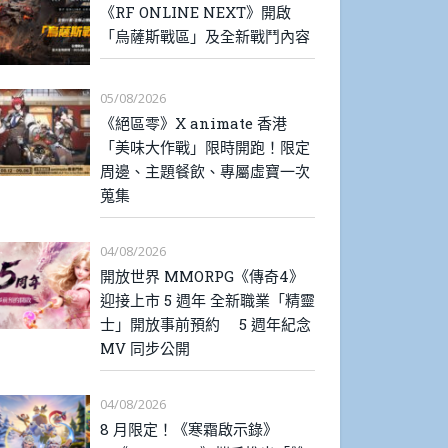
《RF ONLINE NEXT》開啟
「烏薩斯戰區」及全新戰鬥內容
05/08/2026
《絕區零》X animate 香港
「美味大作戰」限時開跑！限定
周邊、主題餐飲、專屬虛寶一次
蒐集
04/08/2026
開放世界 MMORPG《傳奇4》
迎接上市 5 週年 全新職業「精靈
士」開放事前預約 5 週年紀念
MV 同步公開
04/08/2026
8 月限定！《寒霜啟示錄》