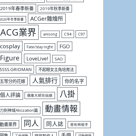
2019年春季新番
2019年秋季新番
ACGer雜燴所
2020年冬季新番
ACG業界
C94
C97
anisong
cosplay
FGO
Fate/stay night
Figure
LoveLive!
SAO
SSSS.GRIDMAN
不起眼女主角培育法
人氣排行
你的名字
五等分的花嫁
八掛
個人評論
偶像大師灰姑娘
動畫情報
刀劍神域Alicization篇
同人
同人誌
動畫業界
哥布林殺手
手遊
圖集
戀與製作人
工作細胞
活動情報