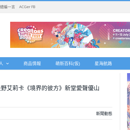
總編一言
ACGer FB
人
商品情報
萌新百科(仮)
星海航路
矢野艾莉卡《境界的彼方》新堂愛聲優山
新聞動態