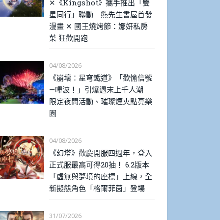
✕《Kingshot》攜手推出「雙
星同行」聯動 熊先生書屋首發
漫畫 ✕ 國王燒烤節：娜妍私房
菜 狂歡開跑
04/08/2026
《崩壞：星穹鐵道》「歡愉信號
—嗶波！」引爆週末上千人潮
限定夜間活動、璀璨煙火點亮樂
園
04/08/2026
《幻塔》歡慶開服四週年，登入
正式服最高可得20抽！ 6.2版本
「虛無與夢境的座標」上線，全
新擬態角色「格爾菲茵」登場
31/07/2026