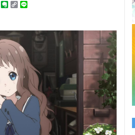
ger
Telegram
Evernote
Copy
Line
Link