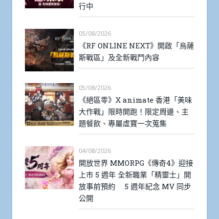
行中
05/08/2026
《RF ONLINE NEXT》開啟「烏薩
斯戰區」及全新戰鬥內容
05/08/2026
《絕區零》X animate 香港「美味
大作戰」限時開跑！限定周邊、主
題餐飲、專屬虛寶一次蒐集
04/08/2026
開放世界 MMORPG《傳奇4》迎接
上市 5 週年 全新職業「精靈士」開
放事前預約 5 週年紀念 MV 同步
公開