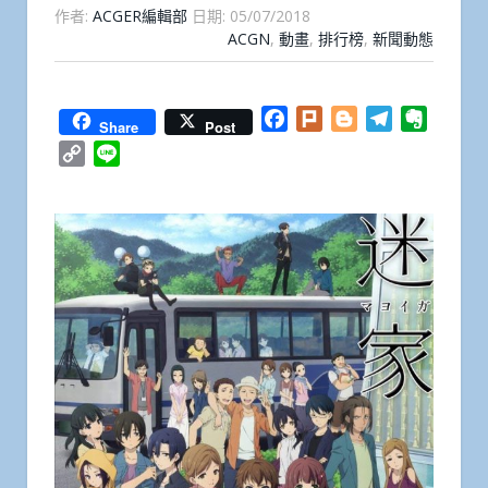
作者:
ACGER編輯部
日期:
05/07/2018
ACGN
,
動畫
,
排行榜
,
新聞動態
Facebook
Plurk
Blogger
Telegram
Everno
Share
Post
Copy
Line
Link