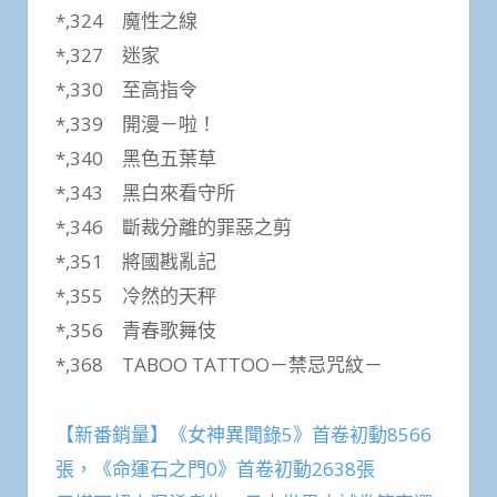
*,324 魔性之線
*,327 迷家
*,330 至高指令
*,339 開漫－啦！
*,340 黑色五葉草
*,343 黑白來看守所
*,346 斷裁分離的罪惡之剪
*,351 將國戡亂記
*,355 冷然的天秤
*,356 青春歌舞伎
*,368 TABOO TATTOO－禁忌咒紋－
【新番銷量】《女神異聞錄5》首卷初動8566
張，《命運石之門0》首卷初動2638張