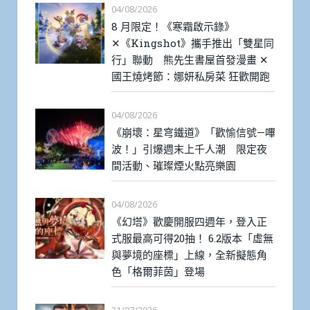
04/08/2026
8 月限定！《寒霜啟示錄》
✕《Kingshot》攜手推出「雙星同
行」聯動 熊先生書屋首發漫畫 ✕
國王燒烤節：娜妍私房菜 狂歡開跑
04/08/2026
《崩壞：星穹鐵道》「歡愉信號—嗶
波！」引爆週末上千人潮 限定夜
間活動、璀璨煙火點亮樂園
04/08/2026
《幻塔》歡慶開服四週年，登入正
式服最高可得20抽！ 6.2版本「虛無
與夢境的座標」上線，全新擬態角
色「格爾菲茵」登場