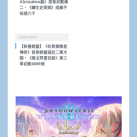
Alicization篇》首卷初動萬
二，《轉生史萊姆》成績不
俗過六千
05/01/2019
【新番銷量】《佐賀偶像是
傳奇》首卷銷量逼近二萬大
關，《魔法禁書目錄》第三
季初動4585張