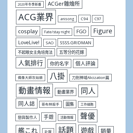
ACGer雜燴所
2020年冬季新番
ACG業界
C94
C97
anisong
Figure
cosplay
FGO
Fate/stay night
LoveLive!
SSSS.GRIDMAN
SAO
五等分的花嫁
不起眼女主角培育法
人氣排行
個人評論
你的名字
八掛
刀劍神域Alicization篇
偶像大師灰姑娘
動畫情報
同人
動畫業界
同人誌
圖集
哥布林殺手
工作細胞
聲優
手遊
戀與製作人
活動情報
話題
遊戲
艦これ
銷量
訃報