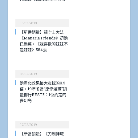
05/03/2019
【新番銷量】騎空士大法
《Manaria Friends》初動
已過萬，《我喜歡的妹妹不
是妹妹》584張
18/02/2019
動畫化效果最大震撼的8.5
倍，19年冬番”原作漫畫”銷
量排行BEST5：1位約定的
夢幻島
07/02/2019
【新番銷量】《刀劍神域