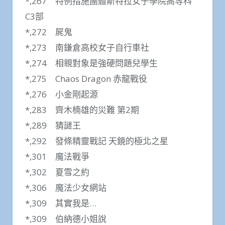
*,267 特例措施團體斯特拉女子學院高等科
C3部
*,272 屍鬼
*,273 南鎌倉高校女子自行車社
*,274 相親對象是強硬問題兒學生
*,275 Chaos Dragon 赤龍戰役
*,276 小金剛起源
*,283 齊木楠雄的災難 第2期
*,289 猜謎王
*,292 發條精靈戰記 天鏡的極北之星
*,301 魔法戰爭
*,302 夏雪之約
*,306 魔法少女網站
*,309 其實我是…
*,309 伯納德小姐說