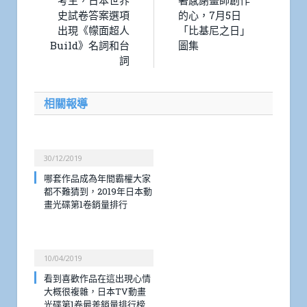
史試卷答案選項
的心，7月5日
出現《幪面超人
「比基尼之日」
Build》名詞和台
圖集
詞
相關報導
30/12/2019
哪套作品成為年間霸權大家
都不難猜到，2019年日本動
畫光碟第1卷銷量排行
10/04/2019
看到喜歡作品在這出現心情
大概很複雜，日本TV動畫
光碟第1卷最差銷量排行榜