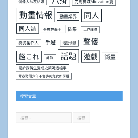
八掛
刀劍神域Alicization篇
偶像大師灰姑娘
動畫情報
同人
動畫業界
同人誌
圖集
哥布林殺手
工作細胞
聲優
手遊
戀與製作人
活動情報
話題
遊戲
艦これ
銷量
訃報
關於我轉生變成史萊姆這檔事
青春豬頭少年不會夢到兔女郎學姐
搜索文章