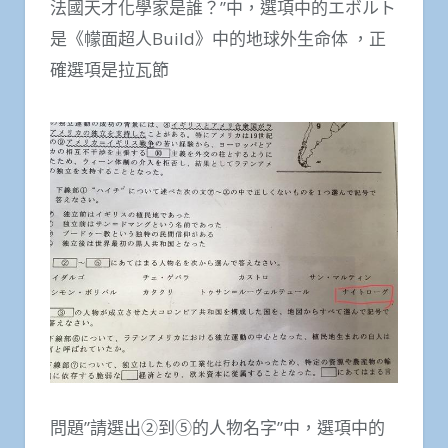
法國天才化學家是誰？”中，選項中的エボルト
是《幪面超人Build》中的地球外生命体 ，正
確選項是拉瓦節
問題”請選出②到⑤的人物名字”中，選項中的