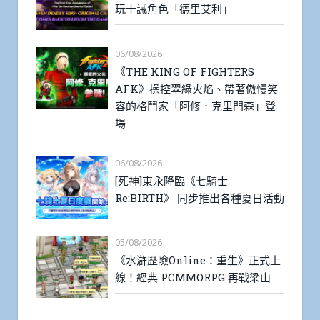
玩十誡角色「德里艾利」
06/08/2026
《THE KING OF FIGHTERS
AFK》操控翠綠火焰、帶著傲慢笑
容的格鬥家「阿修．克里門森」登
場
06/08/2026
[死神]東永降臨《七騎士
Re:BIRTH》 同步推出各種夏日活動
05/08/2026
《水滸歷險Online：重生》正式上
線！經典 PCMMORPG 再戰梁山