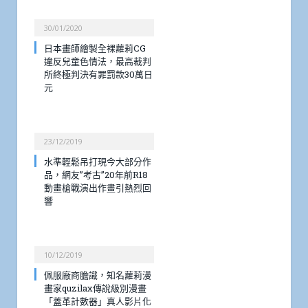
30/01/2020
日本畫師繪製全裸蘿莉CG
違反兒童色情法，最高裁判
所終極判決有罪罰款30萬日
元
23/12/2019
水準輕鬆吊打現今大部分作
品，網友”考古”20年前R18
動畫槍戰演出作畫引熱烈回
響
10/12/2019
佩服廠商膽識，知名蘿莉漫
畫家quzilax傳說級別漫畫
「蓋革計數器」真人影片化