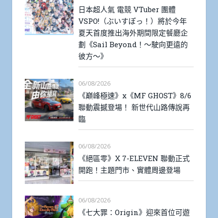
日本超人氣 電競 VTuber 團體
VSPO!（ぶいすぽっ！）將於今年
夏天首度推出海外期間限定餐廳企
劃《Sail Beyond！～駛向更遠的
彼方～》
06/08/2026
《巔峰極速》x《MF GHOST》8/6
聯動震撼登場！ 新世代山路傳說再
臨
06/08/2026
《絕區零》X 7-ELEVEN 聯動正式
開跑！主題門市、實體周邊登場
06/08/2026
《七大罪：Origin》迎來首位可遊