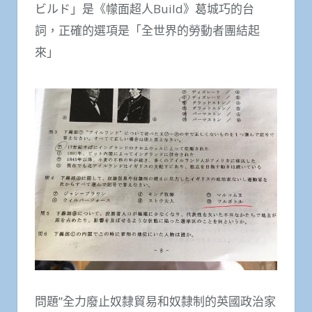
ビルド」是《幪面超人Build》葛城巧的台
詞，正確的選項是「全世界的勞動者團結起
來」
問題”全力廢止奴隸貿易和奴隸制的英國政治家