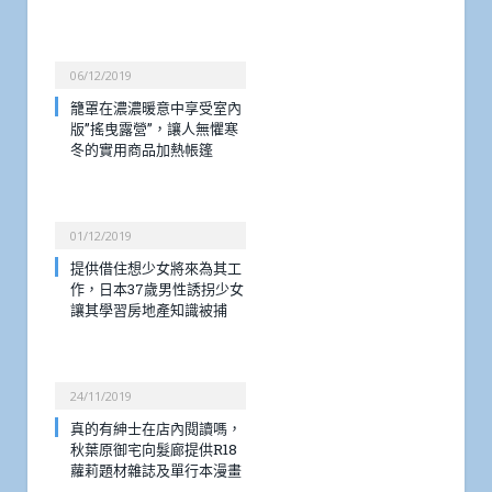
06/12/2019
籠罩在濃濃暖意中享受室內
版”搖曳露營”，讓人無懼寒
冬的實用商品加熱帳篷
01/12/2019
提供借住想少女將來為其工
作，日本37歲男性誘拐少女
讓其學習房地產知識被捕
24/11/2019
真的有紳士在店內閱讀嗎，
秋葉原御宅向髮廊提供R18
蘿莉題材雜誌及單行本漫畫