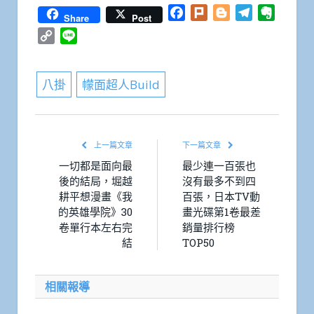
Facebook
Plurk
Blogger
Telegram
Everno
Share
Post
Copy
Line
Link
八掛
幪面超人Build
上一篇文章
下一篇文章
一切都是面向最
最少連一百張也
後的結局，堀越
沒有最多不到四
耕平想漫畫《我
百張，日本TV動
的英雄學院》30
畫光碟第1卷最差
卷單行本左右完
銷量排行榜
結
TOP50
相關報導