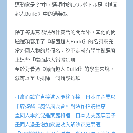
運動家是？”中，選項中的フルボトル是《幪面
超人Build》中的滿裝瓶
除了答馬克思說過什麼話的問題外，其他的問
題選項都用了《幪面超人Build》的名詞來充
當外國人物的片假名，說不定就有學生亂選答
上這些「幪面超人錯誤選項」
至於對看過《幪面超人 Build》的學生來說，
就可以至少排除一個錯誤選項
打贏面試官直接進入最終面接，日本IT企業以
卡牌遊戲《魔法風雲會》對決作招聘程序
畫同人本能促進家庭和睦，日本丈夫感嘆妻子
畫同人漫畫增加家庭收入解決家庭問題