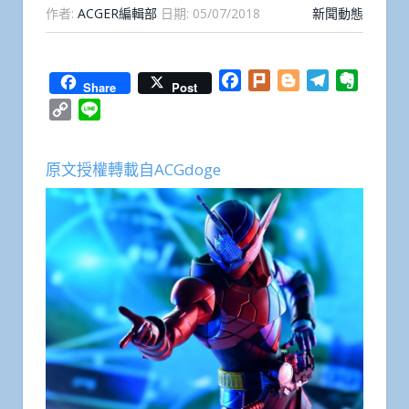
作者:
ACGER編輯部
日期:
05/07/2018
新聞動態
Facebook
Plurk
Blogger
Telegram
Everno
Share
Post
Copy
Line
Link
原文授權轉載自ACGdoge