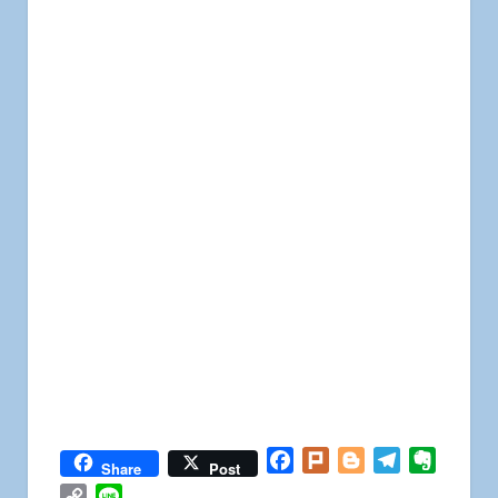
Facebook
Plurk
Blogger
Telegram
Everno
Share
Post
Copy
Line