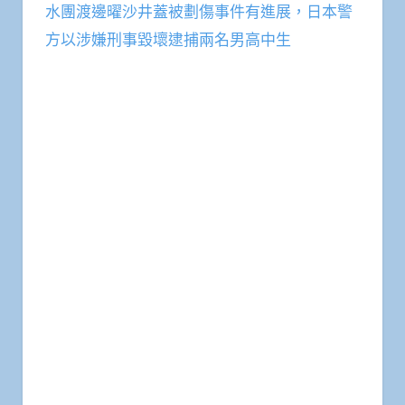
水團渡邊曜沙井蓋被劃傷事件有進展，日本警
方以涉嫌刑事毀壞逮捕兩名男高中生