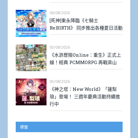
06/08/2026
[死神]東永降臨《七騎士
Re:BIRTH》 同步推出各種夏日活動
05/08/2026
《水滸歷險Online：重生》正式上
線！經典 PCMMORPG 再戰梁山
05/08/2026
《神之塔：New World》「蓮梨
琅」登場！ 三週年慶典活動持續進
行中
標籤