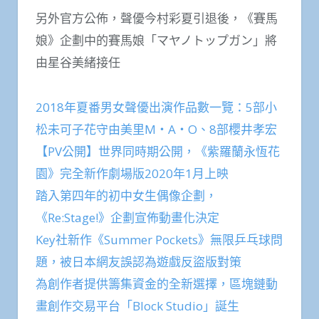
另外官方公佈，聲優今村彩夏引退後，《賽馬
娘》企劃中的賽馬娘「マヤノトップガン」將
由星谷美緒接任
2018年夏番男女聲優出演作品數一覽：5部小
松未可子花守由美里M・A・O、8部櫻井孝宏
【PV公開】世界同時期公開，《紫羅蘭永恆花
園》完全新作劇場版2020年1月上映
踏入第四年的初中女生偶像企劃，
《Re:Stage!》企劃宣佈動畫化決定
Key社新作《Summer Pockets》無限乒乓球問
題，被日本網友誤認為遊戲反盜版對策
為創作者提供籌集資金的全新選擇，區塊鏈動
畫創作交易平台「Block Studio」誕生