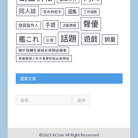
同人誌
圖集
哥布林殺手
工作細胞
聲優
手遊
戀與製作人
活動情報
話題
遊戲
艦これ
銷量
訃報
關於我轉生變成史萊姆這檔事
青春豬頭少年不會夢到兔女郎學姐
搜索文章
©2023 ACGer All Right Reserved