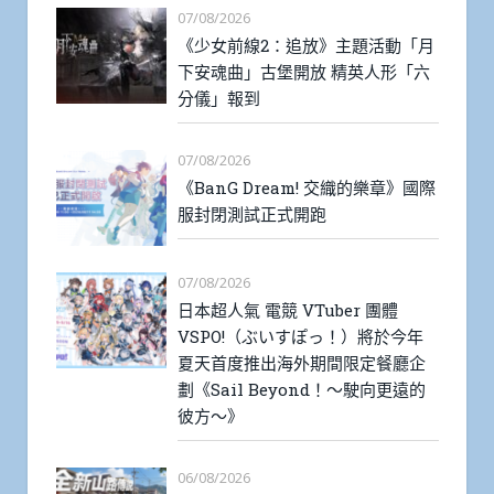
07/08/2026
《少女前線2：追放》主題活動「月
下安魂曲」古堡開放 精英人形「六
分儀」報到
07/08/2026
《BanG Dream! 交織的樂章》國際
服封閉測試正式開跑
07/08/2026
日本超人氣 電競 VTuber 團體
VSPO!（ぶいすぽっ！）將於今年
夏天首度推出海外期間限定餐廳企
劃《Sail Beyond！～駛向更遠的
彼方～》
06/08/2026