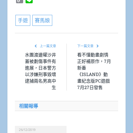
Link
手遊
賽馬娘
上一篇文章
下一篇文章
水團渡邊曜沙井
看不懂動畫劇情
蓋被劃傷事件有
正好補原作，7月
進展，日本警方
新番
以涉嫌刑事毀壞
《ISLAND》動
逮捕兩名男高中
畫紀念版PC遊戲
生
7月27日發售
相關報導
26/12/2019