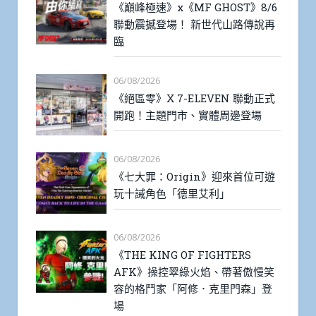
《巔峰極速》x《MF GHOST》8/6
聯動震撼登場！ 新世代山路傳說再
臨
06/08/2026
《絕區零》X 7-ELEVEN 聯動正式
開跑！主題門市、實體周邊登場
06/08/2026
《七大罪：Origin》迎來首位可遊
玩十誡角色「德里艾利」
06/08/2026
《THE KING OF FIGHTERS
AFK》操控翠綠火焰、帶著傲慢笑
容的格鬥家「阿修．克里門森」登
場