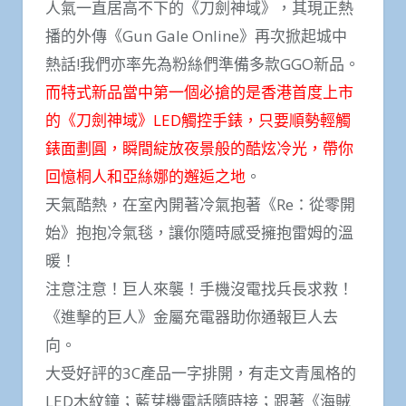
人氣一直居高不下的《刀劍神域》，其現正熱
播的外傳《Gun Gale Online》再次掀起城中
熱話!我們亦率先為粉絲們準備多款GGO新品。
而特式新品當中第一個必搶的是香港首度上市
的《刀劍神域》LED觸控手錶，只要順勢輕觸
錶面劃圓，瞬間綻放夜景般的酷炫冷光，帶你
回憶桐人和亞絲娜的邂逅之地
。
天氣酷熱，在室內開著冷氣抱著《Re：從零開
始》抱抱冷氣毯，讓你隨時感受擁抱雷姆的溫
暖！
注意注意！巨人來襲！手機沒電找兵長求救！
《進擊的巨人》金屬充電器助你通報巨人去
向。
大受好評的3C產品一字排開，有走文青風格的
LED木紋鐘；藍芽機電話隨時接；跟著《海賊