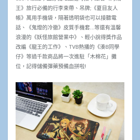
王》旅行必備的行李束帶、吊牌;《夏目友人
帳》萬用手機袋，隔著透明袋也可以接聽電
話、《鬼燈的冷徹》皮質手機套…等還有溫馨
浪漫的《妖怪旅館營業中》、輕小說得獎作品
改編《龍王的工作》、TVB熱播的《湊B同學
仔》等過千款商品將一次進駐「木棉花」攤
位，記得儲備彈藥預備血拼啦!