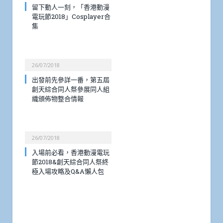
留下動人一刻，「香港動漫
電玩節2018」Cosplayer合
集
26/07/2018
出發前先參詳一番，第五屆
創天綜合同人祭參展同人組
織頒佈物整合情報
26/07/2018
入場前必看，香港動漫電玩
節2018&創天綜合同人祭終
極入場攻略及Q&A懶人包