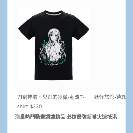
刀劍神域‧鬼灯的冷徹-潮流T-
妖怪旅館-鎖匙扣 
shirt $220
海量熱門動畫週邊精品
必搶最強新番火速抵港