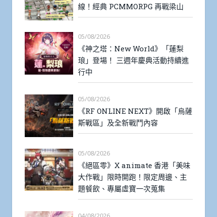
線！經典 PCMMORPG 再戰梁山
05/08/2026
《神之塔：New World》「蓮梨
琅」登場！ 三週年慶典活動持續進
行中
05/08/2026
《RF ONLINE NEXT》開啟「烏薩
斯戰區」及全新戰鬥內容
05/08/2026
《絕區零》X animate 香港「美味
大作戰」限時開跑！限定周邊、主
題餐飲、專屬虛寶一次蒐集
04/08/2026