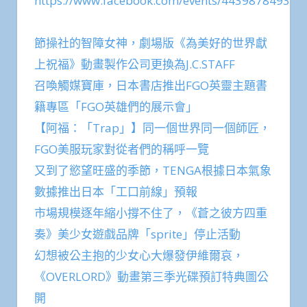
https://www.facebook.com/events/443987849382
節操社的智障女神，劇場版《為美好的世界獻
上祝福》動畫製作公司更換為J.C.STAFF
召喚觸媒寶庫，日本書店推出FGO英靈主題書
籍專區「FGO英雄們的展示會」
【阿福：「Trap」】同一個世界同一個師匠，
FGO美服玩家對從者們的稱呼一覽
又到了慾望旺盛的季節，TENGA根據日本氣象
數據推出日本「工口前線」預報
市場規模逐年縮小撐不住了，《蒼之彼方四重
奏》美少女遊戲品牌「sprite」停止活動
幻想被公主抱的少女心大爆發伊維爾哀，
《OVERLORD》動畫第三季光碟預訂特典圖公
開