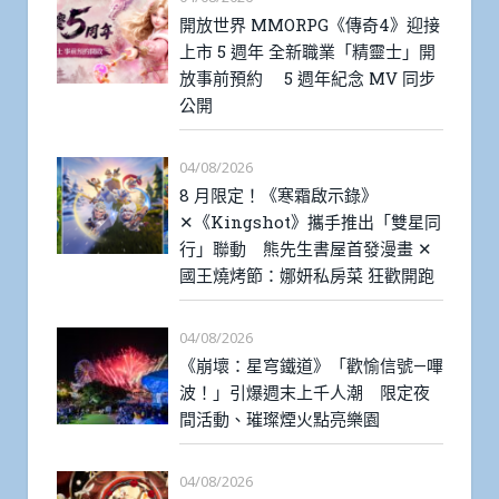
開放世界 MMORPG《傳奇4》迎接
上市 5 週年 全新職業「精靈士」開
放事前預約 5 週年紀念 MV 同步
公開
04/08/2026
8 月限定！《寒霜啟示錄》
✕《Kingshot》攜手推出「雙星同
行」聯動 熊先生書屋首發漫畫 ✕
國王燒烤節：娜妍私房菜 狂歡開跑
04/08/2026
《崩壞：星穹鐵道》「歡愉信號—嗶
波！」引爆週末上千人潮 限定夜
間活動、璀璨煙火點亮樂園
04/08/2026