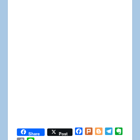
Facebook
Plurk
Blogger
Telegram
Everno
Share
Post