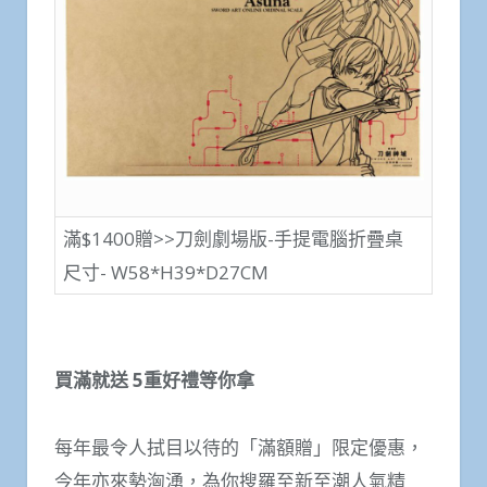
滿$1400贈>>刀劍劇場版-手提電腦折疊桌
尺寸- W58*H39*D27CM
買滿就送 5重好禮等你拿
每年最令人拭目以待的「滿額贈」限定優惠，
今年亦來勢洶湧，為你搜羅至新至潮人氣精