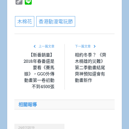
Copy
Line
Link
木棉花
香港動漫電玩節
上一篇文章
下一篇文章
【新番銷量】
相約冬季？ 《齊
2018年春番還是
木楠雄的災難》
要看《賽馬
第二季動畫結尾
娘》，GGO外傳
齊神預知還會有
動畫第一卷初動
動畫新作
不到4500張
相關報導
26/07/2019