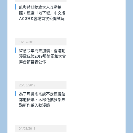
能與赫斯緹雅大人互動拍
照，遊戲「地下城」中文版
ACGHK會場首次公開試玩
16/07/2019
留意今年門票加價，香港動
漫電玩節2019場館圖和大會
舞台節目表公佈
25/06/2019
為了周邊宅宅說不定連攤位
都能擠爆，木棉花攜多部焦
點新作踩入動漫節
01/08/2018