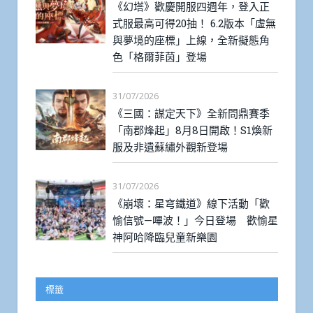
《幻塔》歡慶開服四週年，登入正
式服最高可得20抽！ 6.2版本「虛無
與夢境的座標」上線，全新擬態角
色「格爾菲茵」登場
31/07/2026
《三國：謀定天下》全新問鼎賽季
「南郡烽起」8月8日開啟！S1煥新
服及非遺蘇繡外觀新登場
31/07/2026
《崩壞：星穹鐵道》線下活動「歡
愉信號—嗶波！」今日登場 歡愉星
神阿哈降臨兒童新樂園
標籤