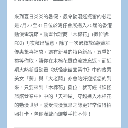
來到夏日炎炎的暑假，最令動漫迷振奮的必定
是7月27至31日位於灣仔會展邁入20屆的香港
動漫電玩節。動畫代理商「木棉花」(攤位號:
F02) 再次釋出誠意，除了一次過釋放8款瘋狂
優惠驚喜福袋，還有新番的特色新品、五重好
禮等你取，讓你在木棉花攤位流連忘返。而近
期火熱新番動畫《妖怪旅館營業中》中的俊男
美女「葵」與「大老闆」亦會站好迎接您的到
來。只要來到「木棉花」攤位，就可經《妖怪
旅館營業中》中的「天神屋」穿越進入木棉花
的動漫世界，感受浪漫氣息之餘更非常值得拍
照打卡，包你滿載而歸雙手忙不停！