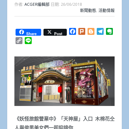
作者:
ACGER編輯部
日期:
26/06/2018
新聞動態
,
活動情報
Facebook
Plurk
Blogger
Telegram
Everno
Share
Post
Copy
Line
Link
《妖怪旅館營業中》「天神屋」入口 木棉花仝
人與俊男美女們一起迎接你